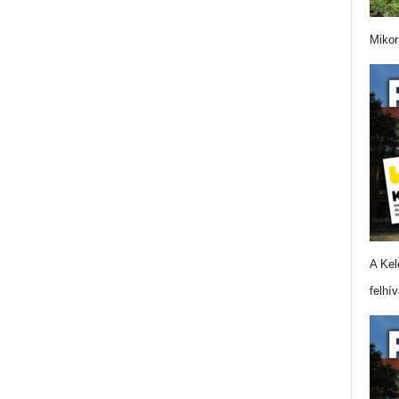
Mikor
A Kel
felhí