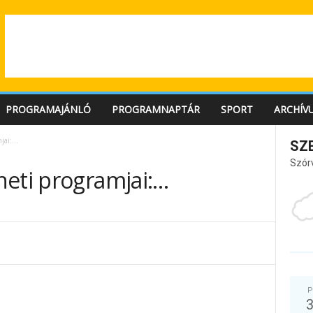
PROGRAMAJÁNLÓ
PROGRAMNAPTÁR
SPORT
ARCHÍV
mjai:…
SZ
Szór
heti programjai:…
P