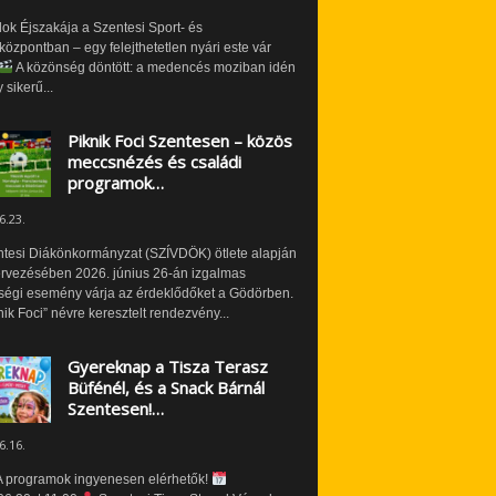
ok Éjszakája a Szentesi Sport- és
özpontban – egy felejthetetlen nyári este vár
A közönség döntött: a medencés moziban idén
 sikerű...
Piknik Foci Szentesen – közös
meccsnézés és családi
programok…
6.23.
ntesi Diákönkormányzat (SZÍVDÖK) ötlete alapján
ervezésében 2026. június 26-án izgalmas
ségi esemény várja az érdeklődőket a Gödörben.
nik Foci” névre keresztelt rendezvény...
Gyereknap a Tisza Terasz
Büfénél, és a Snack Bárnál
Szentesen!…
6.16.
 programok ingyenesen elérhetők!