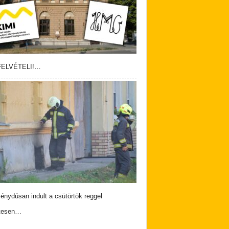
ELVÉTELI!…
nydúsan indult a csütörtök reggel
tesen…