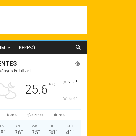
UM
KERESŐ
ENTES
ványos Felhőzet
°
25.6
°
C
25.6
°
25.6
36%
3.6m/s
28%
ÉN
SZO
VAS
HÉT
KED
38
°
36
°
35
°
38
°
41
°