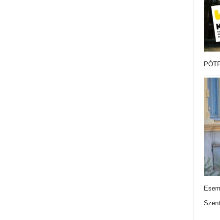
PÓTF
Esemé
Szen