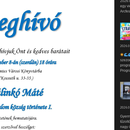
2026.0
egy vi
Arcfes
2026.0
szezo
progr
Progr
2026.0
Gyerm
tűzolt
nagy ö