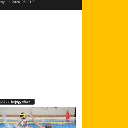
yhez. 2026. 05. 31-én...
utóbbi bejegyzések