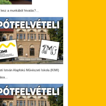
 lesz a munkából hivatás?…
eti István Alapfokú Művészeti Iskola (KIMI)
vása…