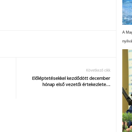
A Mag
nyilv
Következő cikk
Előléptetésekkel kezdődött december
hónap első vezetői értekezlete….