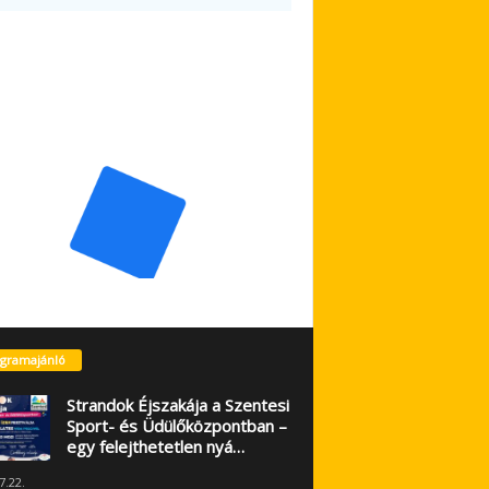
gramajánló
Strandok Éjszakája a Szentesi
Sport- és Üdülőközpontban –
egy felejthetetlen nyá…
7.22.