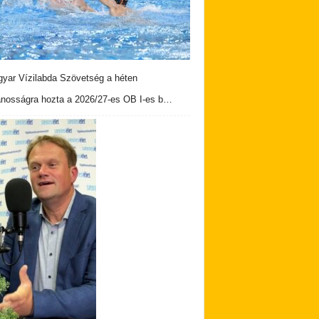
yar Vízilabda Szövetség a héten
ánosságra hozta a 2026/27-es OB I-es b…