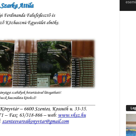
esemén
Leg