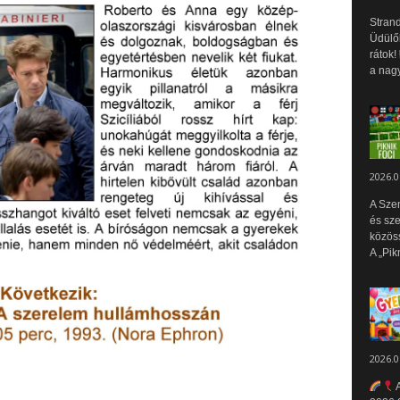
Strand
Üdülők
rátok!
a nagy
2026.0
A Sze
és sz
közös
A „Pik
2026.0
A