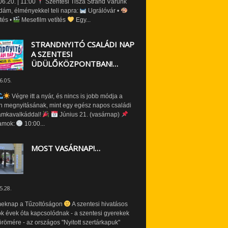
6.20. | 11:00
Szentesi Tisza Strand Várunk
dám, élményekkel teli napra:
Ugrálóvár •
tés •
Mesefilm vetítés
Egy...
STRANDNYITÓ CSALÁDI NAP
A SZENTESI
ÜDÜLŐKÖZPONTBAN!…
6.05.
Végre itt a nyár, és nincs is jobb módja a
n megnyitásának, mint egy egész napos családi
amkavalkáddal!
Június 21. (vasárnap)
amok:
10:00...
MOST VASÁRNAP!…
5.28.
eknap a Tűzoltóságon
A szentesi hivatásos
ók évek óta kapcsolódnak - a szentesi gyerekek
römére - az országos "Nyitott szertárkapuk"