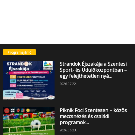
Programajánló
Strandok Éjszakája a Szentesi
Sport- és Üdülőközpontban –
egy felejthetetlen nyá…
2026.07.22.
Piknik Foci Szentesen – közös
meccsnézés és családi
programok…
2026.06.23.