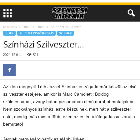
Kezdőlap
Hírek
Hírek
Színházi Szilveszter…
HÍREK
KULTÚRA ÉS SZÓRAKOZÁS
SZÍNHÁZ
Színházi Szilveszter…
2021.12.01.
591
Az idén megnyílt Tóth József Színház és Vigadó már készül az első
szilveszter estéjére, amikor is Marc Camoletti: Boldog
születésnapot, avagy hatan pizsamában című darabot mutatják be.
Nem szokványos színházi estre készülnek, mert hát a szilveszter
este, mindig más mint a több, ezen az estén állófogadással zárul a
bemutató!
Jegyek megvásárolhatók az alábbi linken: