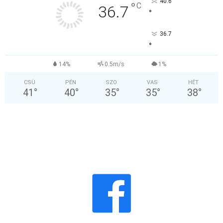
40.6
°
C
36.7
°
36.7
°
14%
0.5m/s
1%
CSÜ
PÉN
SZO
VAS
HÉT
41
°
40
°
35
°
35
°
38
°