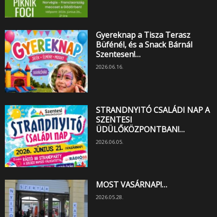
Gyereknap a Tisza Terasz
Büfénél, és a Snack Bárnál
Szentesen!…
2026.06.16.
STRANDNYITÓ CSALÁDI NAP A
SZENTESI
ÜDÜLŐKÖZPONTBAN!…
2026.06.05.
MOST VASÁRNAP!…
2026.05.28.