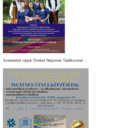
Szeretettel várjuk Önöket Népzenei Találkozóra!…