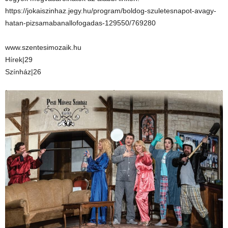
https://jokaiszinhaz.jegy.hu/program/boldog-szuletesnapot-avagy-
hatan-pizsamabanallofogadas-129550/769280
www.szentesimozaik.hu
Hírek|29
Színház|26