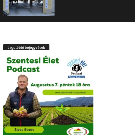
Legutóbbi bejegyzések