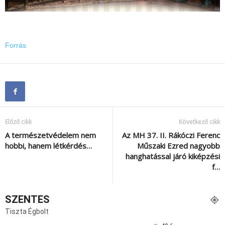
Forrás
Előző cikk
Következő cikk
A természetvédelem nem
Az MH 37. II. Rákóczi Ferenc
hobbi, hanem létkérdés…
Műszaki Ezred nagyobb
hanghatással járó kiképzési
f…
SZENTES
Tiszta Égbolt