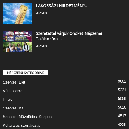
LAKOSSÁGI HIRDETMÉNY…
2026.08.05.
Szeretettel várjuk Önöket Népzenei
Találkozóra!…
2026.08.05.
NÉPSZERŰ KATEGÓRIÁK
9602
Szentesi Élet
5231
Vízisportok
5059
Hírek
5028
Szentesi VK
4517
Szentesi Művelődési Központ
4238
Kultúra és szórakozás