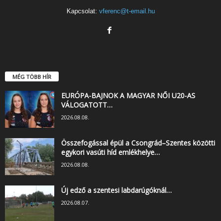
Kapcsolat:
vferenc@t-email.hu
MÉG TÖBB HÍR
EURÓPA-BAJNOK A MAGYAR NŐI U20-AS
VÁLOGATOTT…
2026.08.08.
Összefogással épül a Csongrád–Szentes közötti
egykori vasúti híd emlékhelye…
2026.08.08.
Új edző a szentesi labdarúgóknál…
2026.08.07.