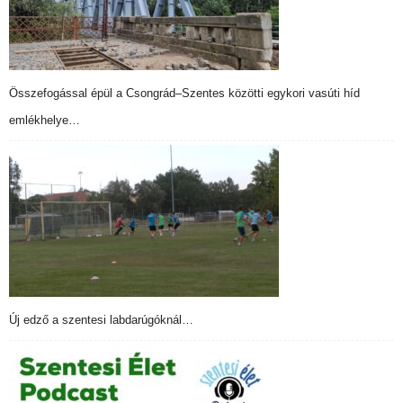
Összefogással épül a Csongrád–Szentes közötti egykori vasúti híd
emlékhelye…
Új edző a szentesi labdarúgóknál…