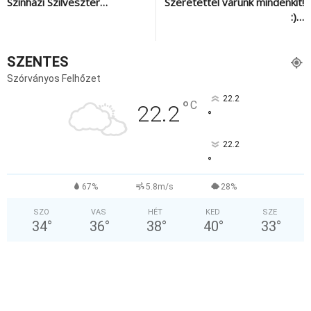
Színházi Szilveszter…
Szeretettel várunk mindenkit!
:)…
SZENTES
Szórványos Felhőzet
22.2
°
C
22.2
°
22.2
°
67%
5.8m/s
28%
SZO
VAS
HÉT
KED
SZE
34
°
36
°
38
°
40
°
33
°