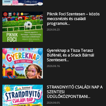
Piknik Foci Szentesen – közös
meccsnézés és családi
programok…
2026.06.23.
Gyereknap a Tisza Terasz
Büfénél, és a Snack Bárnál
Szentesen!…
2026.06.16.
STRANDNYITÓ CSALÁDI NAP A
SZENTESI
ÜDÜLŐKÖZPONTBAN!…
2026.06.05.