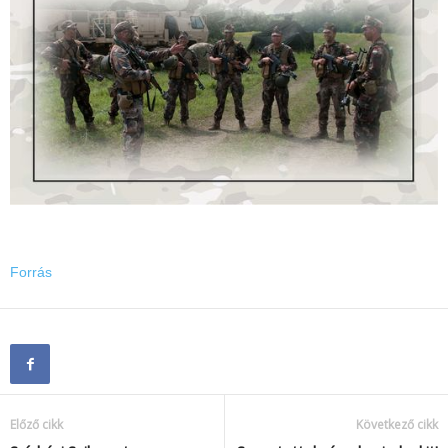
Forrás
Előző cikk
Következő cikk