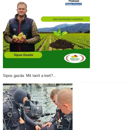
Sipos gazda: Mit tanít a kert?…