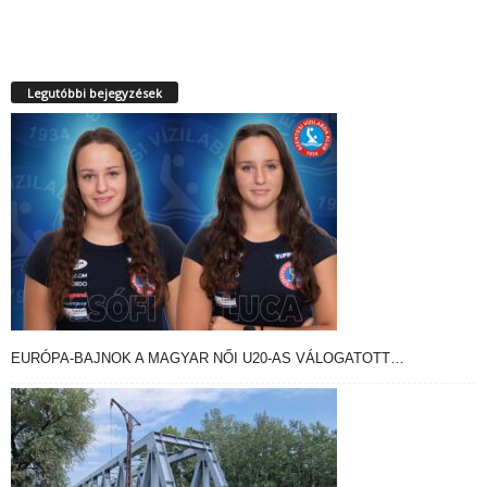
Legutóbbi bejegyzések
EURÓPA-BAJNOK A MAGYAR NŐI U20-AS VÁLOGATOTT…