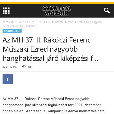
Kezdőlap
Szentesi Élet
Az MH 37. II. Rákóczi Ferenc Műszaki Ezred nagyobb
hanghatással járó kiképzési...
SZENTESI ÉLET
Az MH 37. II. Rákóczi Ferenc
Műszaki Ezred nagyobb
hanghatással járó kiképzési f…
2021.12.01.
458
Az MH 37. II. Rákóczi Ferenc Műszaki Ezred nagyobb
hanghatással járó kiképzési foglalkozást tart 2021. december
hónap elején Szentesen, a Damjanich laktanya mellett található