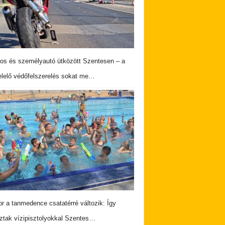
os és személyautó ütközött Szentesen – a
lelő védőfelszerelés sokat me…
r a tanmedence csatatérré változik: Így
ztak vízipisztolyokkal Szentes…