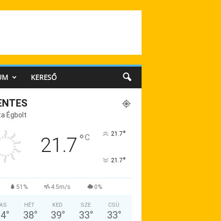
UM
KERESŐ
ENTES
a Égbolt
°
21.7
°
C
21.7
°
21.7
51%
4.5m/s
0%
AS
HÉT
KED
SZE
CSÜ
34
°
38
°
39
°
33
°
33
°