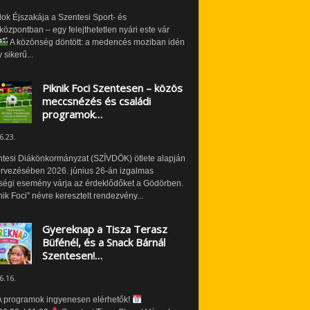
ok Éjszakája a Szentesi Sport- és
özpontban – egy felejthetetlen nyári este vár
A közönség döntött: a medencés moziban idén
 sikerű...
Piknik Foci Szentesen – közös
meccsnézés és családi
programok…
6.23.
ntesi Diákönkormányzat (SZÍVDÖK) ötlete alapján
ervezésében 2026. június 26-án izgalmas
ségi esemény várja az érdeklődőket a Gödörben.
nik Foci” névre keresztelt rendezvény...
Gyereknap a Tisza Terasz
Büfénél, és a Snack Bárnál
Szentesen!…
6.16.
 programok ingyenesen elérhetők!