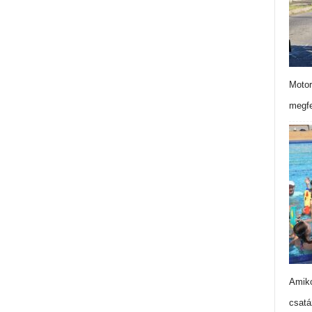
Motor
megfe
Amiko
csatá