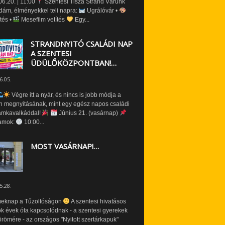
6.20. | 11:00
Szentesi Tisza Strand Várunk
dám, élményekkel teli napra:
Ugrálóvár •
tés •
Mesefilm vetítés
Egy...
STRANDNYITÓ CSALÁDI NAP
A SZENTESI
ÜDÜLŐKÖZPONTBAN!…
6.05.
Végre itt a nyár, és nincs is jobb módja a
n megnyitásának, mint egy egész napos családi
amkavalkáddal!
Június 21. (vasárnap)
amok:
10:00...
MOST VASÁRNAP!…
5.28.
eknap a Tűzoltóságon
A szentesi hivatásos
ók évek óta kapcsolódnak - a szentesi gyerekek
römére - az országos "Nyitott szertárkapuk"