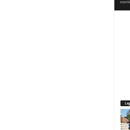
esemén
Leg