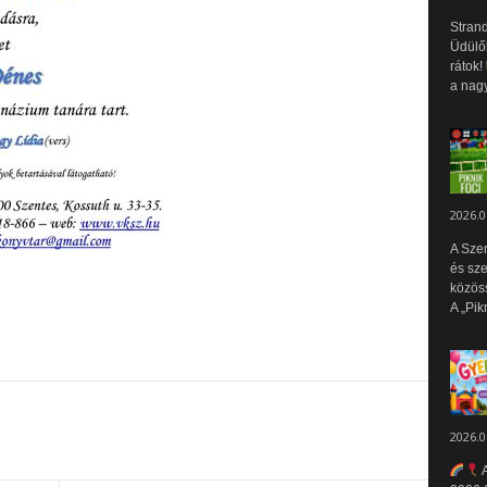
Strand
Üdülők
rátok!
a nagy
2026.0
A Sze
és sz
közös
A „Pik
2026.0
A