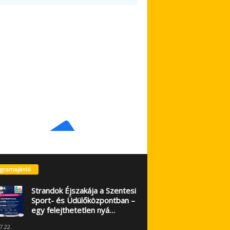
gramajánló
Strandok Éjszakája a Szentesi
Sport- és Üdülőközpontban –
egy felejthetetlen nyá…
7.22.