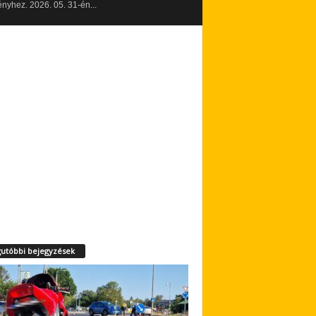
yhez. 2026. 05. 31-én...
utóbbi bejegyzések