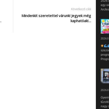
2026.0
egy vi
Következő cikk
Arcfes
Mindenkit szeretettel várunk! Jegyek még
…
kaphatóak!…
2026.0
szezo
progr
Progr
2026.0
Gyerm
tűzolt
nagy ö