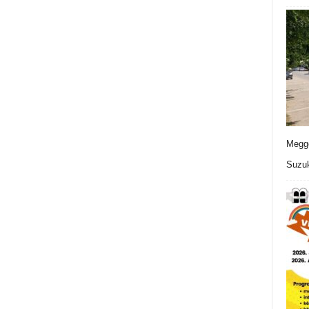
Meggo
Suzuk