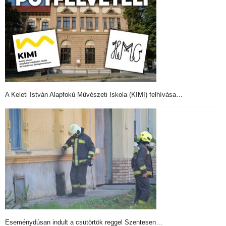
A Keleti István Alapfokú Művészeti Iskola (KIMI) felhívása…
Eseménydúsan indult a csütörtök reggel Szentesen…