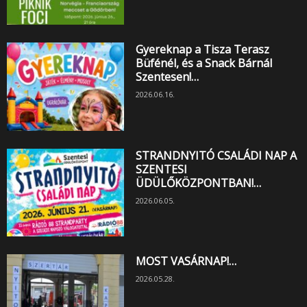
Gyereknap a Tisza Terasz
Büfénél, és a Snack Bárnál
Szentesen!…
2026.06.16.
STRANDNYITÓ CSALÁDI NAP A
SZENTESI
ÜDÜLŐKÖZPONTBAN!…
2026.06.05.
MOST VASÁRNAP!…
2026.05.28.