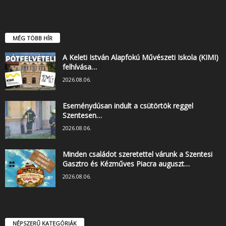
MÉG TÖBB HÍR
A Keleti István Alapfokú Művészeti Iskola (KIMI)
felhívása…
2026.08.06.
Eseménydúsan indult a csütörtök reggel
Szentesen…
2026.08.06.
Minden családot szeretettel várunk a Szentesi
Gasztro és Kézműves Piacra auguszt…
2026.08.06.
NÉPSZERŰ KATEGÓRIÁK