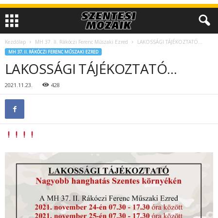
Kezdőlap
MH 37. II. Rákóczi Ferenc Műszaki Ezred
LAKOSSÁGI TÁJÉKOZTATÓ…
MH 37. II. RÁKÓCZI FERENC MŰSZAKI EZRED
LAKOSSÁGI TÁJÉKOZTATÓ…
2021.11.23.
428