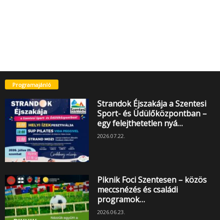
Programajánló
Strandok Éjszakája a Szentesi
Sport- és Üdülőközpontban –
egy felejthetetlen nyá…
2026.07.22.
Piknik Foci Szentesen – közös
meccsnézés és családi
programok…
2026.06.23.