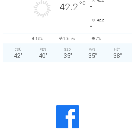
42.2
°
C
42.2
°
42.2
°
13%
1.3m/s
7%
CSÜ
PÉN
SZO
VAS
HÉT
42
°
40
°
35
°
35
°
38
°