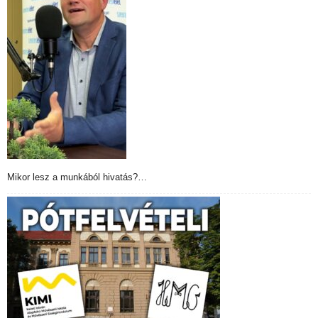
Mikor lesz a munkából hivatás?…