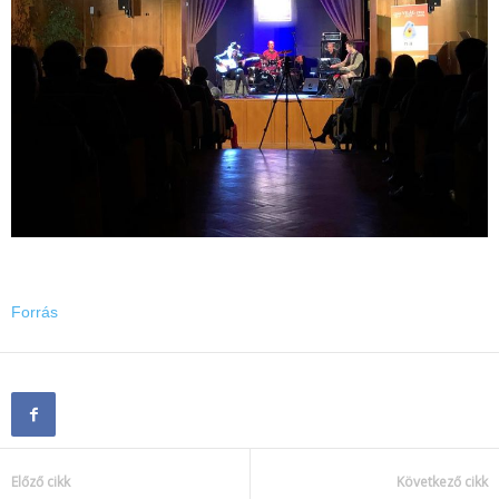
Forrás
Előző cikk
Következő cikk