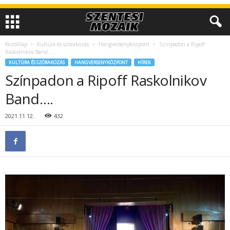
Kezdőlap
Kultúra és szórakozás
Hangversenyközpont
Színpadon a Ripoff
Raskolnikov Band….
KULTÚRA ÉS SZÓRAKOZÁS
HANGVERSENYKÖZPONT
HÍREK
Színpadon a Ripoff Raskolnikov
Band….
2021.11.12.
432