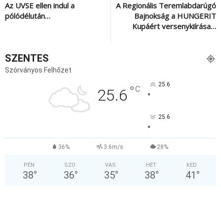
Az UVSE ellen indul a
A Regionális Teremlabdarúgó
pólódélután…
Bajnokság a HUNGERIT
Kupáért versenykiírása…
SZENTES
Szórványos Felhőzet
25.6
°
C
25.6
°
25.6
°
36%
3.6m/s
28%
PÉN
SZO
VAS
HÉT
KED
38
°
36
°
35
°
38
°
41
°