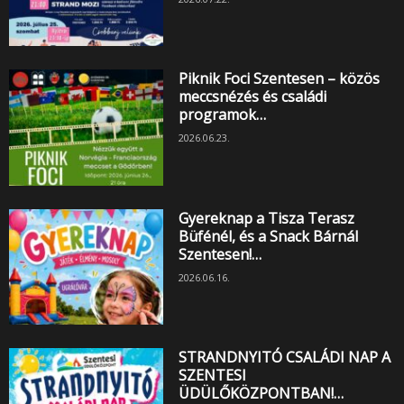
Piknik Foci Szentesen – közös
meccsnézés és családi
programok…
2026.06.23.
Gyereknap a Tisza Terasz
Büfénél, és a Snack Bárnál
Szentesen!…
2026.06.16.
STRANDNYITÓ CSALÁDI NAP A
SZENTESI
ÜDÜLŐKÖZPONTBAN!…