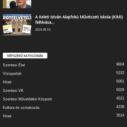
A Keleti István Alapfokú Művészeti Iskola (KIMI)
felhívása…
2026.08.06.
NÉPSZERŰ KATEGÓRIÁK
9604
Szentesi Élet
5232
Vízisportok
5061
Hírek
5029
Szentesi VK
4521
Szentesi Művelődési Központ
4238
Kultúra és szórakozás
3514
Hírek