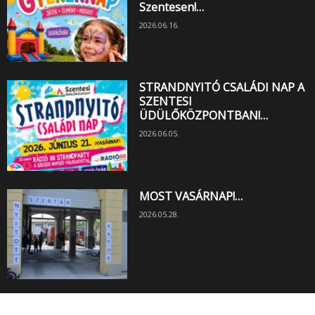
Szentesen!…
2026.06.16.
STRANDNYITÓ CSALÁDI NAP A
SZENTESI
ÜDÜLŐKÖZPONTBAN!…
2026.06.05.
MOST VASÁRNAP!…
2026.05.28.