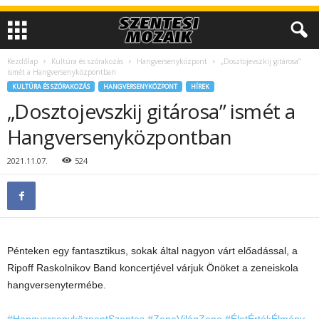
Kezdőlap
Kultúra és szórakozás
Hangversenyközpont
„Dosztojevszkij gitárosa”
ismét a Hangversenyközpontban
KULTÚRA ÉS SZÓRAKOZÁS
HANGVERSENYKÖZPONT
HÍREK
„Dosztojevszkij gitárosa” ismét a
Hangversenyközpontban
2021.11.07.
524
Pénteken egy fantasztikus, sokak által nagyon várt előadással, a
Ripoff Raskolnikov Band koncertjével várjuk Önöket a zeneiskola
hangversenytermébe.