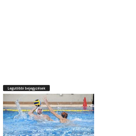
Legutóbbi bejegyzések