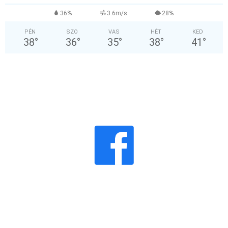
36%
3.6m/s
28%
PÉN
SZO
VAS
HÉT
KED
38
°
36
°
35
°
38
°
41
°