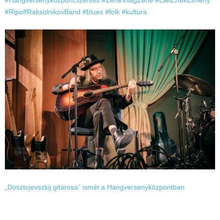
#HangversenyközpontSzentes
#ZeneVilágZene
#ÉletÉrtékÉlmény
#RipoffRaksolnikovBand
#blues
#folk
#kultura
„Dosztojevszkij gitárosa” ismét a Hangversenyközpontban