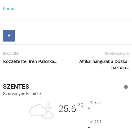
Forrás
Előző cikk
Következő cikk
Közzétette: Irén Palicska…
Afrikai hangulat a Dózsa-
házban…
SZENTES
Szórványos Felhőzet
25.6
°
C
25.6
°
25.6
°