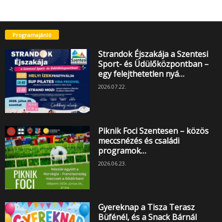
Programajánló
Strandok Éjszakája a Szentesi
Sport- és Üdülőközpontban –
egy felejthetetlen nyá…
2026.07.22.
Piknik Foci Szentesen – közös
meccsnézés és családi
programok…
2026.06.23.
Gyereknap a Tisza Terasz
Büfénél, és a Snack Bárnál