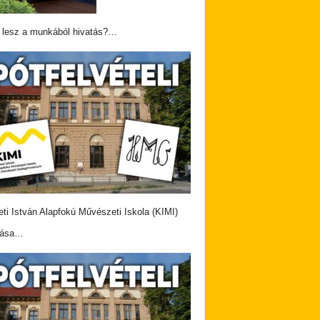
 lesz a munkából hivatás?…
eti István Alapfokú Művészeti Iskola (KIMI)
vása…