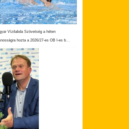
yar Vízilabda Szövetség a héten
ánosságra hozta a 2026/27-es OB I-es b…