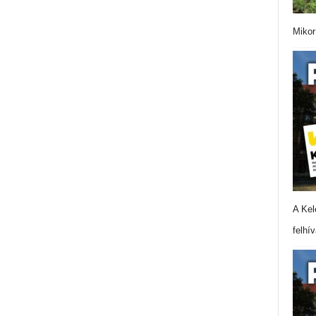
Mikor
A Kel
felhí