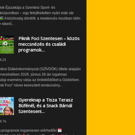
ok Éjszakája a Szentesi Sport- és
özpontban – egy felejthetetlen nyári este vár
A közönség döntött: a medencés moziban idén
 sikerű...
Piknik Foci Szentesen – közös
meccsnézés és családi
programok…
6.23.
ntesi Diákönkormányzat (SZÍVDÖK) ötlete alapján
ervezésében 2026. június 26-án izgalmas
ségi esemény várja az érdeklődőket a Gödörben.
nik Foci” névre keresztelt rendezvény...
Gyereknap a Tisza Terasz
Büfénél, és a Snack Bárnál
Szentesen!…
6.16.
 programok ingyenesen elérhetők!