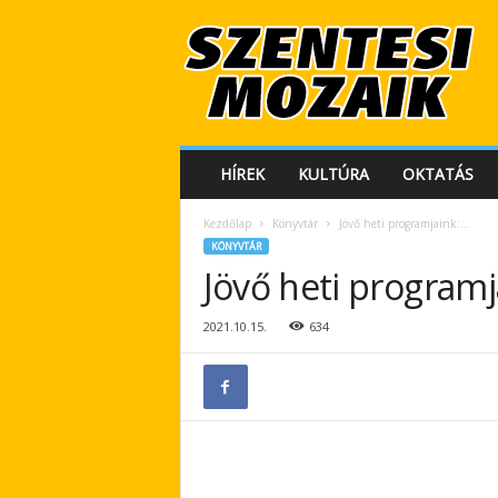
S
z
e
n
t
e
s
HÍREK
KULTÚRA
OKTATÁS
i
M
Kezdőlap
Könyvtár
Jövő heti programjaink:…
o
KÖNYVTÁR
z
Jövő heti programj
a
i
k
2021.10.15.
634