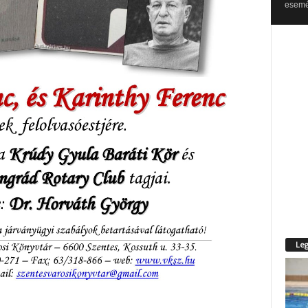
esemén
Leg