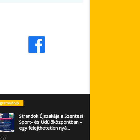
gramajánló
Strandok Éjszakája a Szentesi
Sport- és Üdülőközpontban –
egy felejthetetlen nyá…
7.22.