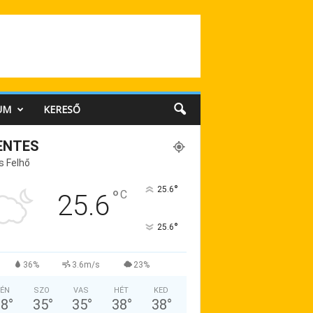
UM
KERESŐ
ENTES
s Felhő
°
25.6
°
C
25.6
°
25.6
36%
3.6m/s
23%
ÉN
SZO
VAS
HÉT
KED
38
°
35
°
35
°
38
°
38
°