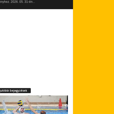
yhez. 2026. 05. 31-én...
utóbbi bejegyzések