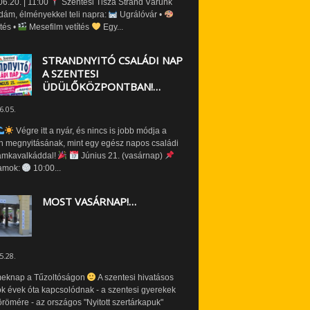
6.20. | 11:00
Szentesi Tisza Strand Várunk
dám, élményekkel teli napra:
Ugrálóvár •
tés •
Mesefilm vetítés
Egy...
STRANDNYITÓ CSALÁDI NAP
A SZENTESI
ÜDÜLŐKÖZPONTBAN!…
6.05.
Végre itt a nyár, és nincs is jobb módja a
n megnyitásának, mint egy egész napos családi
amkavalkáddal!
Június 21. (vasárnap)
amok:
10:00...
MOST VASÁRNAP!…
5.28.
eknap a Tűzoltóságon
A szentesi hivatásos
ók évek óta kapcsolódnak - a szentesi gyerekek
römére - az országos "Nyitott szertárkapuk"