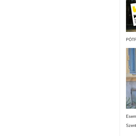
PÓTF
Esemé
Szen