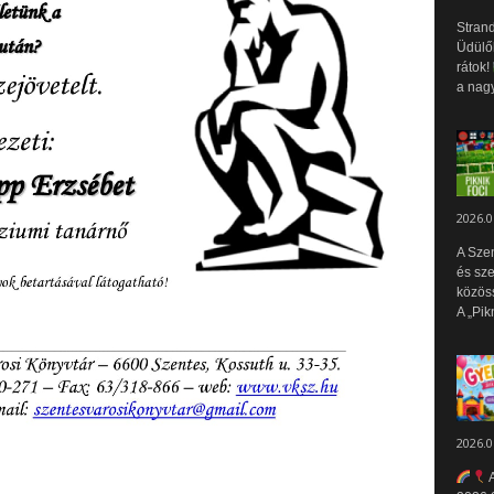
Strand
Üdülők
rátok!
a nagy
2026.0
A Sze
és sz
közös
A „Pik
2026.0
A