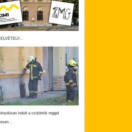
ELVÉTELI!…
nydúsan indult a csütörtök reggel
tesen…