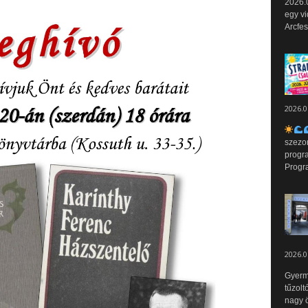
2026.0
egy vi
Arcfes
2026.0
szezo
progr
Progr
2026.0
Gyerm
tűzolt
nagy ö