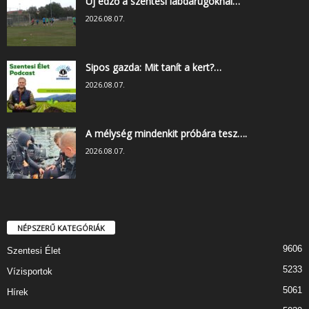
Új edző a szentesi labdarúgóknál…
2026.08.07.
Sipos gazda: Mit tanít a kert?…
2026.08.07.
A mélység mindenkit próbára tesz….
2026.08.07.
NÉPSZERŰ KATEGÓRIÁK
9606
Szentesi Élet
5233
Vízisportok
5061
Hírek