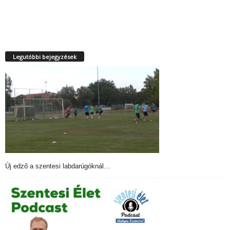
Legutóbbi bejegyzések
Új edző a szentesi labdarúgóknál…