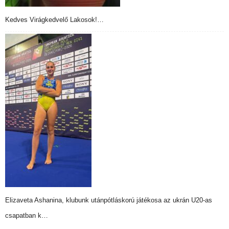
Kedves Virágkedvelő Lakosok!…
Elizaveta Ashanina, klubunk utánpótláskorú játékosa az ukrán U20-as
csapatban k…