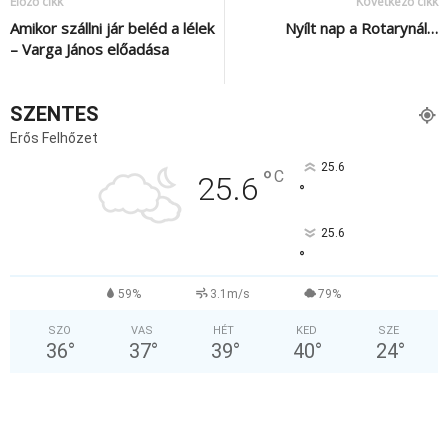
Előző cikk
Következő cikk
Amikor szállni jár beléd a lélek
Nyílt nap a Rotarynál…
– Varga János előadása
SZENTES
Erős Felhőzet
25.6
°
C
25.6
°
25.6
°
59%
3.1m/s
79%
SZO
VAS
HÉT
KED
SZE
36
°
37
°
39
°
40
°
24
°