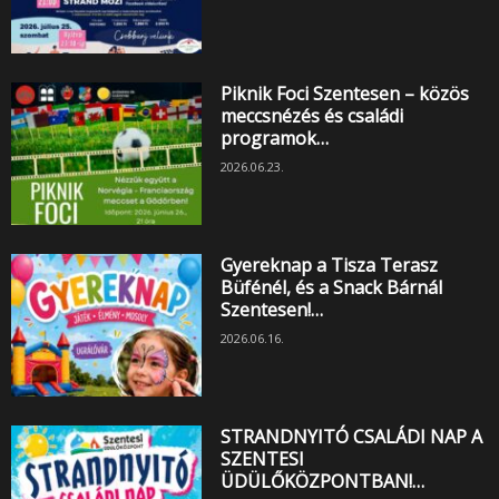
Piknik Foci Szentesen – közös
meccsnézés és családi
programok…
2026.06.23.
Gyereknap a Tisza Terasz
Büfénél, és a Snack Bárnál
Szentesen!…
2026.06.16.
STRANDNYITÓ CSALÁDI NAP A
SZENTESI
ÜDÜLŐKÖZPONTBAN!…