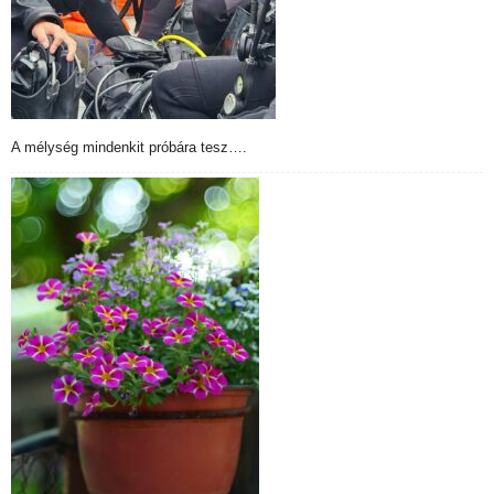
A mélység mindenkit próbára tesz….