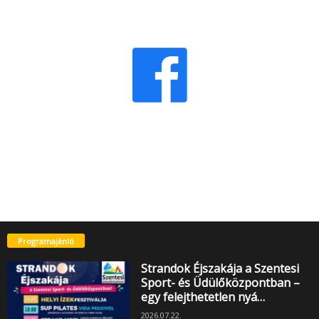
Programajánló
Strandok Éjszakája a Szentesi
Sport- és Üdülőközpontban –
egy felejthetetlen nyá…
2026.07.22.