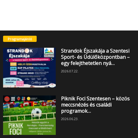
Programajánló
Strandok Éjszakája a Szentesi
Sport- és Üdülőközpontban –
egy felejthetetlen nyá…
2026.07.22.
Piknik Foci Szentesen – közös
meccsnézés és családi
programok…
2026.06.23.