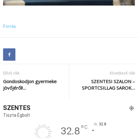
Forrás
Előző cikk
Következő cikk
Gondoskodjon gyermeke
SZENTESI SZALON –
jövőjéről!…
SPORTCSILLAG SAROK…
SZENTES
Tiszta Égbolt
32.8
°
C
32.8
°