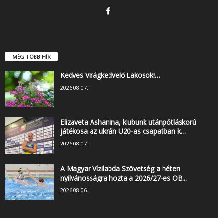
MÉG TÖBB HÍR
Kedves Virágkedvelő Lakosok!…
2026.08.07.
Elizaveta Ashanina, klubunk utánpótláskorú
játékosa az ukrán U20-as csapatban k…
2026.08.07.
A Magyar Vízilabda Szövetség a héten
nyilvánosságra hozta a 2026/27-es OB...
2026.08.06.