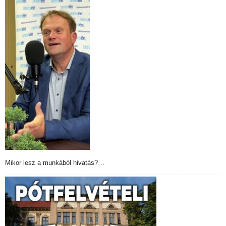
Mikor lesz a munkából hivatás?…