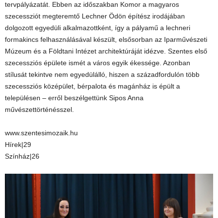
tervpályázatát. Ebben az időszakban Komor a magyaros
szecessziót megteremtő Lechner Ödön építész irodájában
dolgozott egyedüli alkalmazottként, így a pályamű a lechneri
formakincs felhasználásával készült, elsősorban az Iparművészeti
Múzeum és a Földtani Intézet architektúráját idézve. Szentes első
szecessziós épülete ismét a város egyik ékessége. Azonban
stílusát tekintve nem egyedülálló, hiszen a századfordulón több
szecessziós középület, bérpalota és magánház is épült a
településen – erről beszélgettünk Sipos Anna
művészettörténésszel.
www.szentesimozaik.hu
Hírek|29
Színház|26