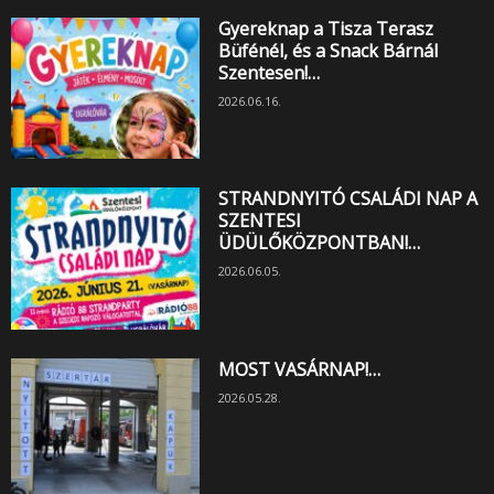
Gyereknap a Tisza Terasz
Büfénél, és a Snack Bárnál
Szentesen!…
2026.06.16.
STRANDNYITÓ CSALÁDI NAP A
SZENTESI
ÜDÜLŐKÖZPONTBAN!…
2026.06.05.
MOST VASÁRNAP!…
2026.05.28.