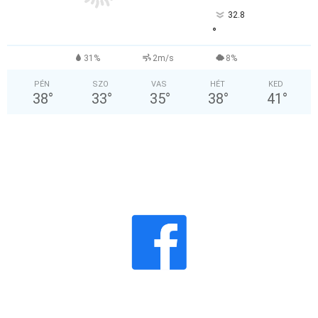
32.8
°
31%
2m/s
8%
PÉN
SZO
VAS
HÉT
KED
38
°
33
°
35
°
38
°
41
°