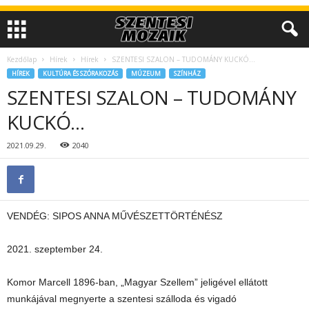
Kezdőlap
Hírek
Hírek
SZENTESI SZALON – TUDOMÁNY KUCKÓ…
HÍREK
KULTÚRA ÉS SZÓRAKOZÁS
MÚZEUM
SZÍNHÁZ
SZENTESI SZALON – TUDOMÁNY
KUCKÓ…
2021.09.29.
2040
VENDÉG: SIPOS ANNA MŰVÉSZETTÖRTÉNÉSZ
2021. szeptember 24.
Komor Marcell 1896-ban, „Magyar Szellem” jeligével ellátott
munkájával megnyerte a szentesi szálloda és vigadó