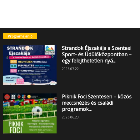
Programajánló
Strandok Éjszakája a Szentesi
Sport- és Üdülőközpontban –
egy felejthetetlen nyá…
2026.07.22.
Piknik Foci Szentesen – közös
meccsnézés és családi
programok…
2026.06.23.