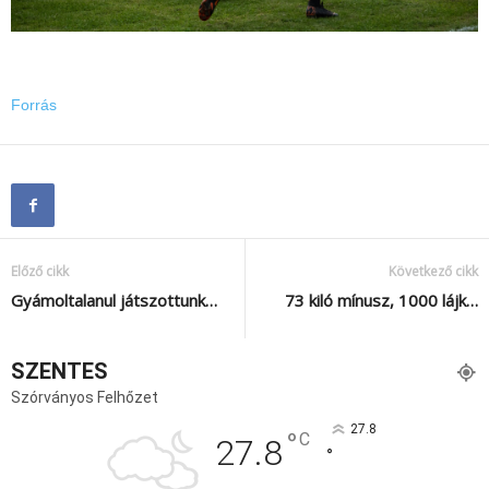
Forrás
Előző cikk
Következő cikk
Gyámoltalanul játszottunk…
73 kiló mínusz, 1000 lájk…
SZENTES
Szórványos Felhőzet
27.8
°
C
27.8
°