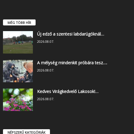
MÉG TÖBB HÍR
Új edző a szentesi labdarúgóknál…
2026.08.07.
A mélység mindenkit próbára tesz….
2026.08.07.
Kedves Virágkedvelő Lakosok!…
2026.08.07.
NÉPSZERŰ KATEGÓRIÁK