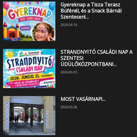
Gyereknap a Tisza Terasz
Büfénél, és a Snack Bárnál
Szentesen!…
2026.06.16.
STRANDNYITÓ CSALÁDI NAP A
SZENTESI
ÜDÜLŐKÖZPONTBAN!…
2026.06.05.
MOST VASÁRNAP!…
2026.05.28.