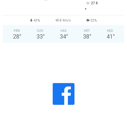
27.8
°
43%
8.9m/s
32%
PÉN
SZO
VAS
HÉT
KED
28
°
33
°
34
°
38
°
41
°