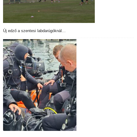
Új edző a szentesi labdarúgóknál…