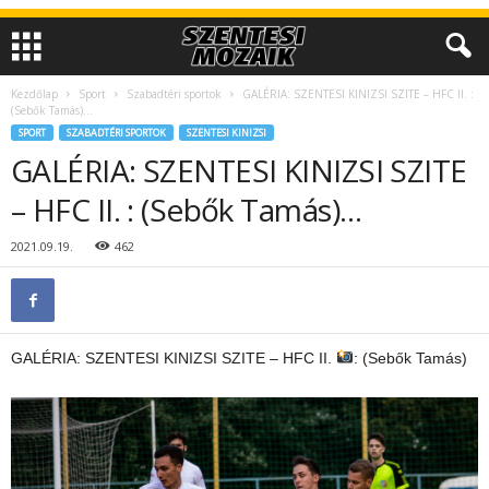
Kezdőlap
Sport
Szabadtéri sportok
GALÉRIA: SZENTESI KINIZSI SZITE – HFC II. :
(Sebők Tamás)…
SPORT
SZABADTÉRI SPORTOK
SZENTESI KINIZSI
GALÉRIA: SZENTESI KINIZSI SZITE
– HFC II. : (Sebők Tamás)…
2021.09.19.
462
GALÉRIA: SZENTESI KINIZSI SZITE – HFC II.
: (Sebők Tamás)