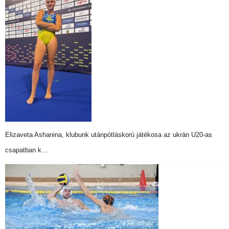
Elizaveta Ashanina, klubunk utánpótláskorú játékosa az ukrán U20-as
csapatban k…