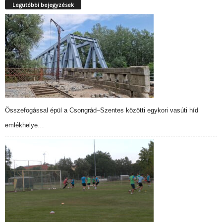
Legutóbbi bejegyzések
Összefogással épül a Csongrád–Szentes közötti egykori vasúti híd
emlékhelye…