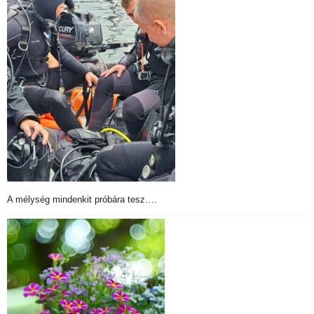
A mélység mindenkit próbára tesz….