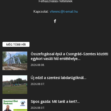
Felhasználási feltételek
Kapcsolat:
vferenc@t-email.hu
MÉG TÖBB HÍR
Összefogással épül a Csongrád–Szentes közötti
egykori vasúti híd emlékhelye…
2026.08.08.
Új edző a szentesi labdarúgóknál…
2026.08.07.
Sipos gazda: Mit tanít a kert?…
2026.08.07.