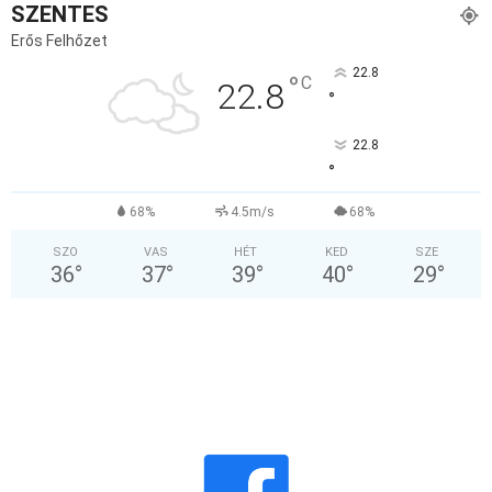
SZENTES
Erős Felhőzet
22.8
°
C
22.8
°
22.8
°
68%
4.5m/s
68%
SZO
VAS
HÉT
KED
SZE
36
°
37
°
39
°
40
°
29
°