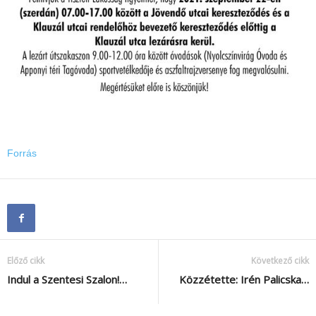
Forrás
Előző cikk
Következő cikk
Indul a Szentesi Szalon!…
Közzétette: Irén Palicska…