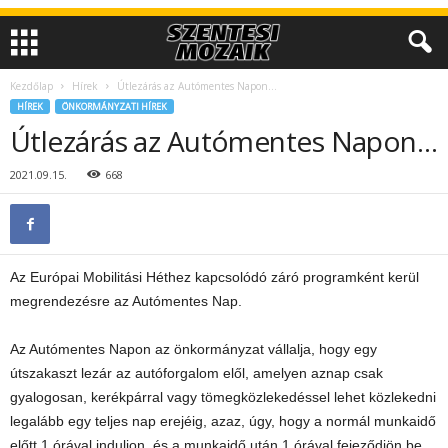
Kezdőlap
Hírek
Útlezárás az Autómentes Napon…
HÍREK
ÖNKORMÁNYZATI HÍREK
Útlezárás az Autómentes Napon…
2021.09.15.
668
Az Európai Mobilitási Héthez kapcsolódó záró programként kerül
megrendezésre az Autómentes Nap.
Az Autómentes Napon az önkormányzat vállalja, hogy egy
útszakaszt lezár az autóforgalom elől, amelyen aznap csak
gyalogosan, kerékpárral vagy tömegközlekedéssel lehet közlekedni
legalább egy teljes nap erejéig, azaz, úgy, hogy a normál munkaidő
előtt 1 órával induljon, és a munkaidő után 1 órával fejeződjön be.