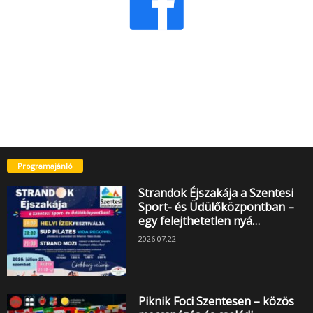
Programajánló
Strandok Éjszakája a Szentesi
Sport- és Üdülőközpontban –
egy felejthetetlen nyá…
2026.07.22.
Piknik Foci Szentesen – közös