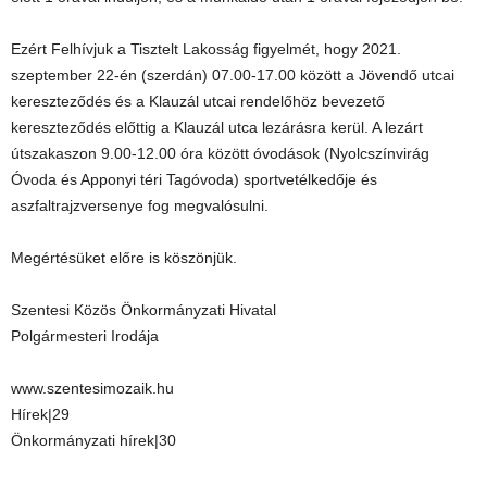
Ezért Felhívjuk a Tisztelt Lakosság figyelmét, hogy 2021.
szeptember 22-én (szerdán) 07.00-17.00 között a Jövendő utcai
kereszteződés és a Klauzál utcai rendelőhöz bevezető
kereszteződés előttig a Klauzál utca lezárásra kerül. A lezárt
útszakaszon 9.00-12.00 óra között óvodások (Nyolcszínvirág
Óvoda és Apponyi téri Tagóvoda) sportvetélkedője és
aszfaltrajzversenye fog megvalósulni.
Megértésüket előre is köszönjük.
Szentesi Közös Önkormányzati Hivatal
Polgármesteri Irodája
www.szentesimozaik.hu
Hírek|29
Önkormányzati hírek|30