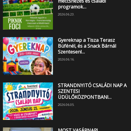
meccsnézés és családi
programok…
2026.06.23.
Gyereknap a Tisza Terasz
Büfénél, és a Snack Bárnál
Szentesen!…
2026.06.16.
STRANDNYITÓ CSALÁDI NAP A
SZENTESI
ÜDÜLŐKÖZPONTBAN!…
2026.06.05.
MOST VASÁRNAP!…