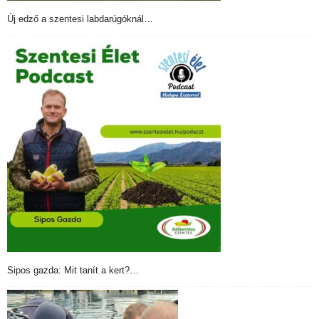
Új edző a szentesi labdarúgóknál…
Sipos gazda: Mit tanít a kert?…