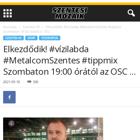
Kezdőlap
Szentesi VK
Elkezdődik! #vízilabda #MetalcomSzentes #tippmix
Szombaton 19:00 órától az OSC …
SZENTESI VK
SPORT
VÍZISPORTOK
Elkezdődik! #vízilabda
#MetalcomSzentes #tippmix
Szombaton 19:00 órától az OSC …
2021.09.10.
530