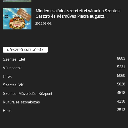
Minden családot szeretettel várunk a Szentesi
Gasztro és Kézműves Piacra auguszt…
2026.08.06.
NÉPSZERŰ KATEGÓRIÁK
9603
Szentesi Élet
5231
Vízisportok
5060
Hírek
5028
Szentesi VK
4518
Szentesi Művelődési Központ
4238
Kultúra és szórakozás
3513
Hírek