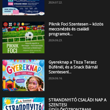
2026.07.22.
Piknik Foci Szentesen – közös
meccsnézés és családi
programok…
2026.06.23.
Gyereknap a Tisza Terasz
Büfénél, és a Snack Bárnál
Szentesen!…
2026.06.16.
STRANDNYITÓ CSALÁDI NAP A
SZENTESI
ÜDÜLŐKÖZPONTBAN!…