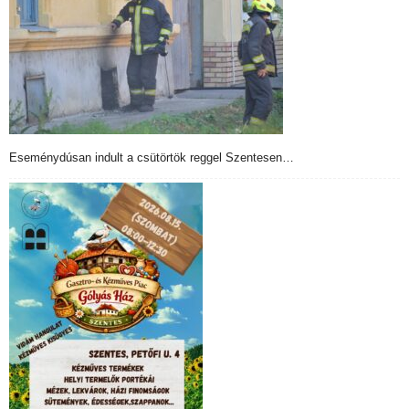
Eseménydúsan indult a csütörtök reggel Szentesen…