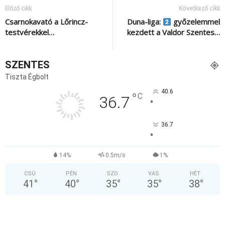
Előző cikk
Következő cikk
Csarnokavató a Lőrincz-
Duna-liga:
győzelemmel
testvérekkel…
kezdett a Valdor Szentes…
SZENTES
Tiszta Égbolt
40.6
°
C
36.7
°
36.7
°
14%
0.5m/s
1%
CSÜ
PÉN
SZO
VAS
HÉT
41
°
40
°
35
°
35
°
38
°