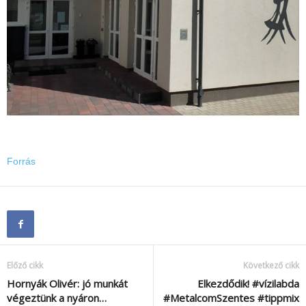
Forrás
Előző cikk
Következő cikk
Hornyák Olivér: jó munkát
Elkezdődik! #vízilabda
végeztünk a nyáron…
#MetalcomSzentes #tippmix