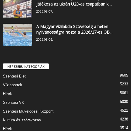
játékosa az ukrán U20-as csapatban k…
2026.08.07.
A Magyar Vízilabda Szövetség a héten
nyilvánosságra hozta a 2026/27-es OB...
2026.08.06.
NÉPSZERŰ KATEGÓRIÁK
9605
Szentesi Élet
5233
Vízisportok
5061
Hírek
5030
Szentesi VK
4521
Szentesi Művelődési Központ
4238
Kultúra és szórakozás
3514
Hírek