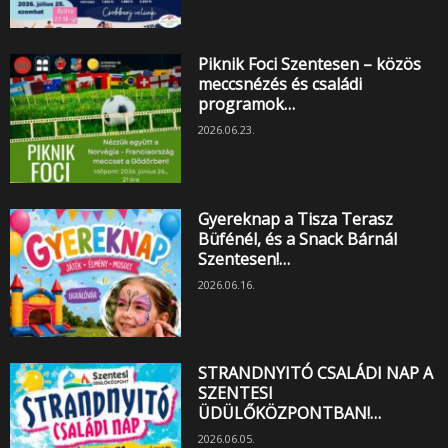
Piknik Foci Szentesen – közös
meccsnézés és családi
programok…
2026.06.23.
Gyereknap a Tisza Terasz
Büfénél, és a Snack Bárnál
Szentesen!…
2026.06.16.
STRANDNYITÓ CSALÁDI NAP A
SZENTESI
ÜDÜLŐKÖZPONTBAN!…
2026.06.05.