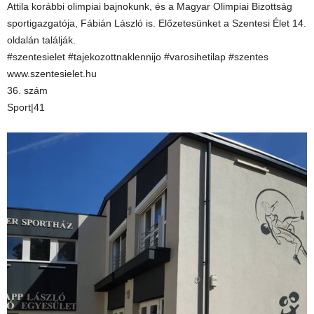
Attila korábbi olimpiai bajnokunk, és a Magyar Olimpiai Bizottság
sportigazgatója, Fábián László is. Előzetesünket a Szentesi Élet 14.
oldalán találják.
#szentesielet #tajekozottnaklennijo #varosihetilap #szentes
www.szentesielet.hu
36. szám
Sport|41