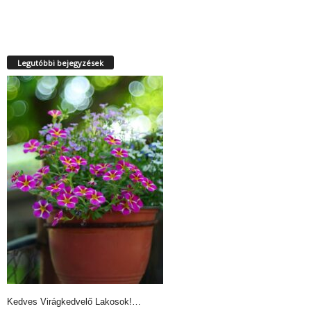
Legutóbbi bejegyzések
Kedves Virágkedvelő Lakosok!…