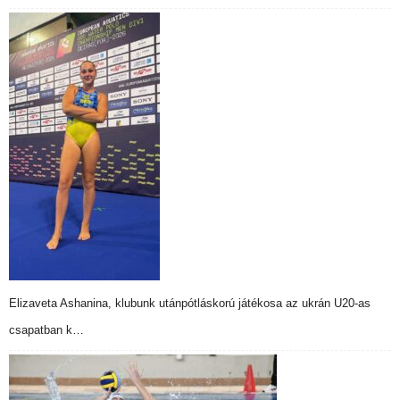
Elizaveta Ashanina, klubunk utánpótláskorú játékosa az ukrán U20-as
csapatban k…