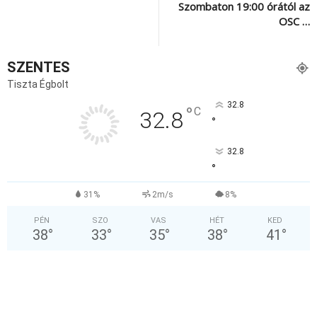
Szombaton 19:00 órától az
OSC …
SZENTES
Tiszta Égbolt
32.8
°
C
32.8
°
32.8
°
31%
2m/s
8%
PÉN
SZO
VAS
HÉT
KED
38
°
33
°
35
°
38
°
41
°