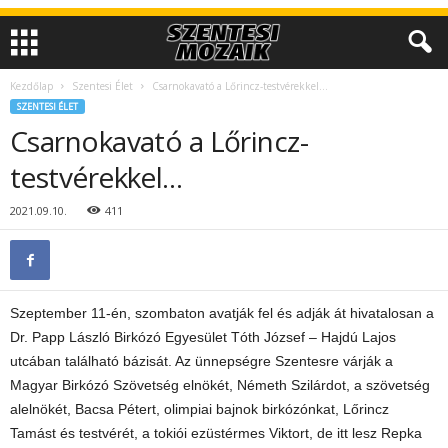
Kezdőlap
Szentesi Élet
Csarnokavató a Lőrincz-testvérekkel…
SZENTESI ÉLET
Csarnokavató a Lőrincz-
testvérekkel…
2021.09.10.
411
Szeptember 11-én, szombaton avatják fel és adják át hivatalosan a
Dr. Papp László Birkózó Egyesület Tóth József – Hajdú Lajos
utcában található bázisát. Az ünnepségre Szentesre várják a
Magyar Birkózó Szövetség elnökét, Németh Szilárdot, a szövetség
alelnökét, Bacsa Pétert, olimpiai bajnok birkózónkat, Lőrincz
Tamást és testvérét, a tokiói ezüstérmes Viktort, de itt lesz Repka