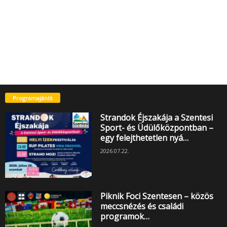
Programajánló
Strandok Éjszakája a Szentesi
Sport- és Üdülőközpontban –
egy felejthetetlen nyá…
2026.07.22.
Piknik Foci Szentesen – közös
meccsnézés és családi
programok…