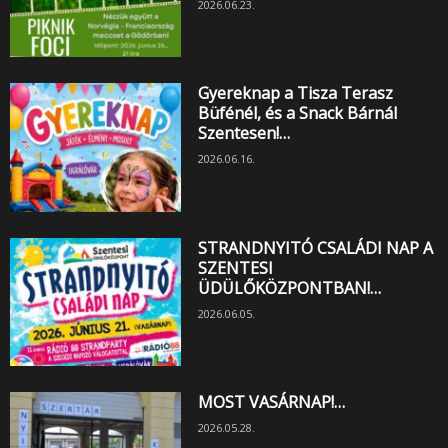
2026.06.23.
Gyereknap a Tisza Terasz
Büfénél, és a Snack Bárnál
Szentesen!…
2026.06.16.
STRANDNYITÓ CSALÁDI NAP A
SZENTESI
ÜDÜLŐKÖZPONTBAN!…
2026.06.05.
MOST VASÁRNAP!…
2026.05.28.