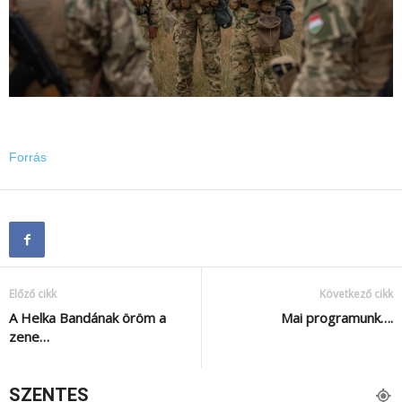
Forrás
Előző cikk
Következő cikk
A Helka Bandának öröm a
Mai programunk….
zene…
SZENTES