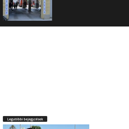
Legutóbbi bejegyzések