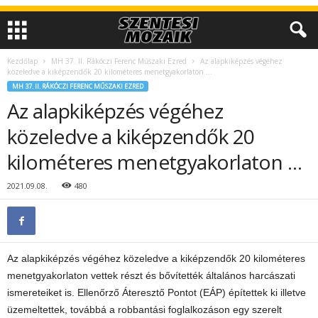
Kezdőlap
MH 37. II. Rákóczi Ferenc Műszaki Ezred
Az alapkiképzés végéhez
közeledve a kiképzendők 20 kilométeres menetgyakorlaton …
MH 37. II. RÁKÓCZI FERENC MŰSZAKI EZRED
Az alapkiképzés végéhez
közeledve a kiképzendők 20
kilométeres menetgyakorlaton …
2021.09.08.
480
Az alapkiképzés végéhez közeledve a kiképzendők 20 kilométeres
menetgyakorlaton vettek részt és bővítették általános harcászati
ismereteiket is. Ellenőrző Áteresztő Pontot (EÁP) építettek ki illetve
üzemeltettek, továbbá a robbantási foglalkozáson egy szerelt