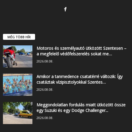
MÉG TÖBB HÍR
Motoros és személyautó ütközött Szentesen –
a megfelelő védőfelszerelés sokat me…
2026.08.08.
Amikor a tanmedence csatatérré változik: Így
csatáztak vízipisztolyokkal Szentes…
2026.08.08.
Meggondolatlan fordulás miatt ütközött össze
egy Suzuki és egy Dodge Challenger...
2026.08.08.