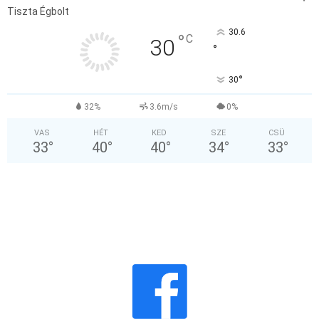
Tiszta Égbolt
30.6
°
C
30
°
°
30
32%
3.6m/s
0%
VAS
HÉT
KED
SZE
CSÜ
33
°
40
°
40
°
34
°
33
°