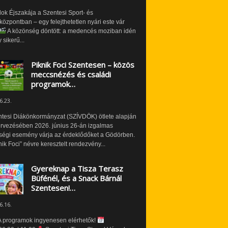
ok Éjszakája a Szentesi Sport- és
özpontban – egy felejthetetlen nyári este vár
A közönség döntött: a medencés moziban idén
 sikerű...
Piknik Foci Szentesen – közös
meccsnézés és családi
programok…
6.23.
ntesi Diákönkormányzat (SZÍVDÖK) ötlete alapján
ervezésében 2026. június 26-án izgalmas
ségi esemény várja az érdeklődőket a Gödörben.
nik Foci” névre keresztelt rendezvény...
Gyereknap a Tisza Terasz
Büfénél, és a Snack Bárnál
Szentesen!…
6.16.
 programok ingyenesen elérhetők!