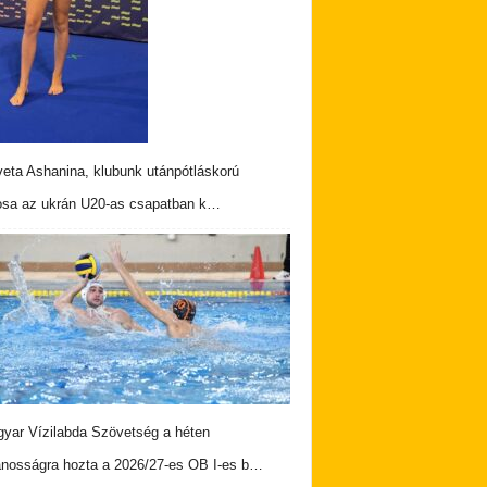
veta Ashanina, klubunk utánpótláskorú
osa az ukrán U20-as csapatban k…
yar Vízilabda Szövetség a héten
ánosságra hozta a 2026/27-es OB I-es b…