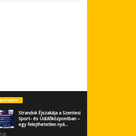
gramajánló
Strandok Éjszakája a Szentesi
Sport- és Üdülőközpontban –
egy felejthetetlen nyá…
7.22.