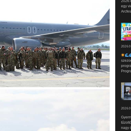
2026.0
egy vi
Arcfes
2026.0
szezo
progr
Progr
2026.0
Gyerm
tűzolt
nagy ö