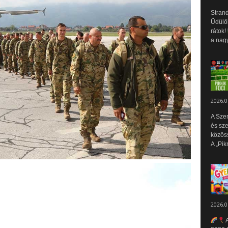
Strand
Üdülők
rátok!
a nagy
2026.0
A Sze
és sz
közös
A „Pik
2026.0
A