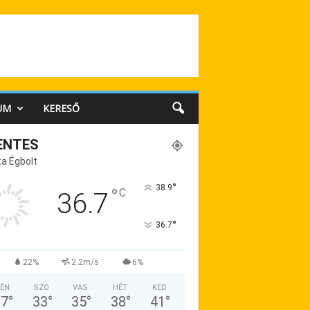
UM
KERESŐ
ENTES
a Égbolt
°
38.9
°
C
36.7
°
36.7
22%
2.2m/s
6%
ÉN
SZO
VAS
HÉT
KED
37
°
33
°
35
°
38
°
41
°