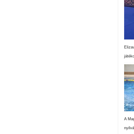
Eliza
játék
A Mag
nyilv