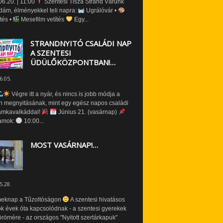
6.20. | 11:00
Szentesi Tisza Strand Várunk
dám, élményekkel teli napra:
Ugrálóvár •
tés •
Mesefilm vetítés
Egy...
STRANDNYITÓ CSALÁDI NAP
A SZENTESI
ÜDÜLŐKÖZPONTBAN!…
6.05.
Végre itt a nyár, és nincs is jobb módja a
n megnyitásának, mint egy egész napos családi
amkavalkáddal!
Június 21. (vasárnap)
amok:
10:00...
MOST VASÁRNAP!…
5.28.
eknap a Tűzoltóságon
A szentesi hivatásos
ók évek óta kapcsolódnak - a szentesi gyerekek
römére - az országos "Nyitott szertárkapuk"