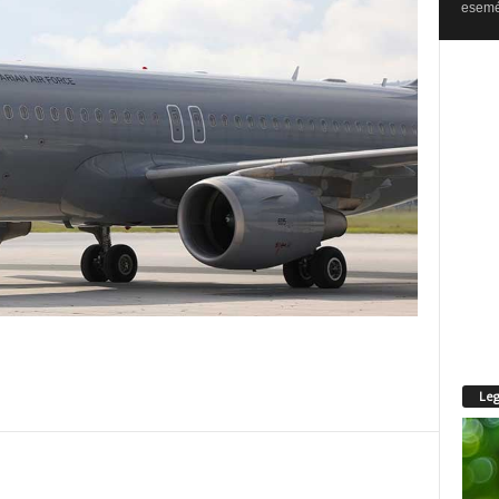
esemén
Leg