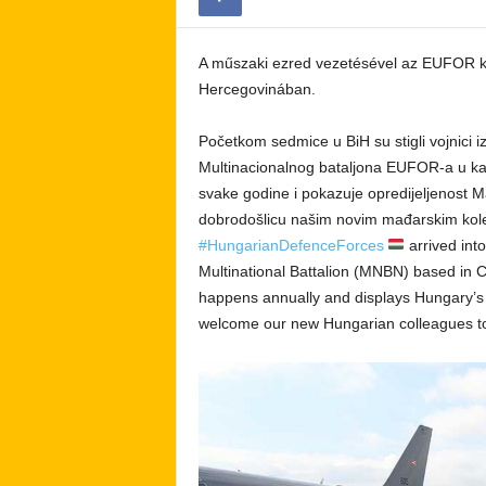
A műszaki ezred vezetésével az EUFOR ko
Hercegovinában.
Početkom sedmice u BiH su stigli vojnici i
Multinacionalnog bataljona EUFOR-a u kam
svake godine i pokazuje opredijeljenost
dobrodošlicu našim novim mađarskim kole
#HungarianDefenceForces
arrived int
Multinational Battalion (MNBN) based in 
happens annually and displays Hungary’
welcome our new Hungarian colleagues to