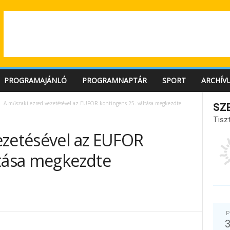
PROGRAMAJÁNLÓ
PROGRAMNAPTÁR
SPORT
ARCHÍV
A műszaki ezred vezetésével az EUFOR kontingens 25. váltása megkezdte
SZ
Tiszt
ezetésével az EUFOR
ltása megkezdte
P