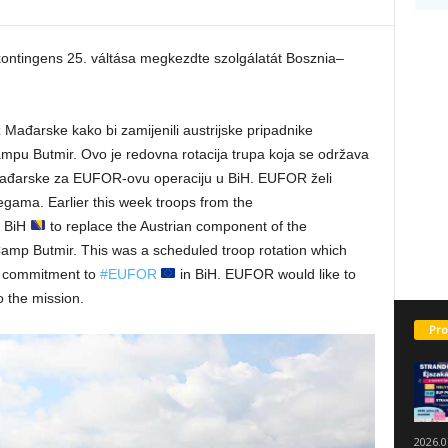
ntingens 25. váltása megkezdte szolgálatát Bosznia–
z Mađarske kako bi zamijenili austrijske pripadnike
pu Butmir. Ovo je redovna rotacija trupa koja se održava
 Mađarske za EUFOR-ovu operaciju u BiH. EUFOR želi
gama. Earlier this week troops from the
o BiH
to replace the Austrian component of the
Camp Butmir. This was a scheduled troop rotation which
s commitment to
#EUFOR
in BiH. EUFOR would like to
 the mission.
Pro
2026.0