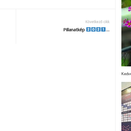
Következő cikk
Pillanatkép
…
Kedve