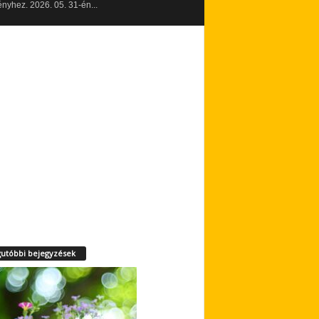
yhez. 2026. 05. 31-én...
utóbbi bejegyzések