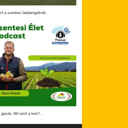
ző a szentesi labdarúgóknál…
 gazda: Mit tanít a kert?…