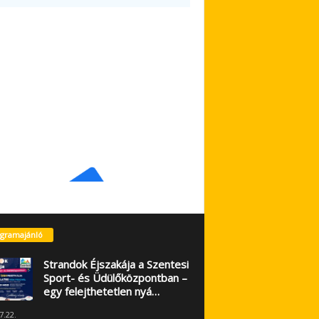
gramajánló
Strandok Éjszakája a Szentesi
Sport- és Üdülőközpontban –
egy felejthetetlen nyá…
7.22.