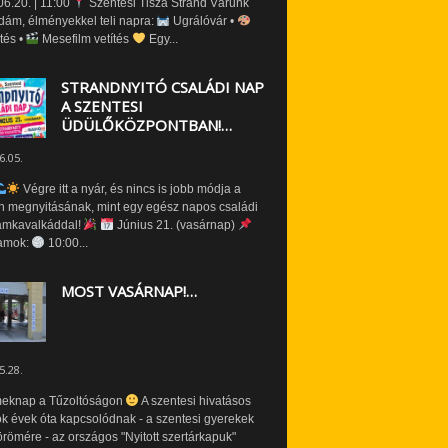
6.20. | 11:00
Szentesi Tisza Strand Várunk
dám, élményekkel teli napra:
Ugrálóvár •
tés •
Mesefilm vetítés
Egy...
STRANDNYITÓ CSALÁDI NAP
A SZENTESI
ÜDÜLŐKÖZPONTBAN!…
6.05.
Végre itt a nyár, és nincs is jobb módja a
n megnyitásának, mint egy egész napos családi
amkavalkáddal!
Június 21. (vasárnap)
amok:
10:00...
MOST VASÁRNAP!…
5.28.
eknap a Tűzoltóságon
A szentesi hivatásos
ók évek óta kapcsolódnak - a szentesi gyerekek
römére - az országos "Nyitott szertárkapuk"