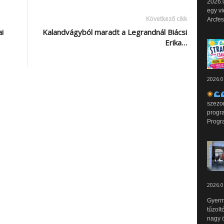
2026.0
egy vi
Következő cikk
Arcfes
i
Kalandvágyból maradt a Legrandnál Biácsi
Erika…
2026.0
szezo
progr
Progr
2026.0
Gyerm
tűzolt
nagy ö