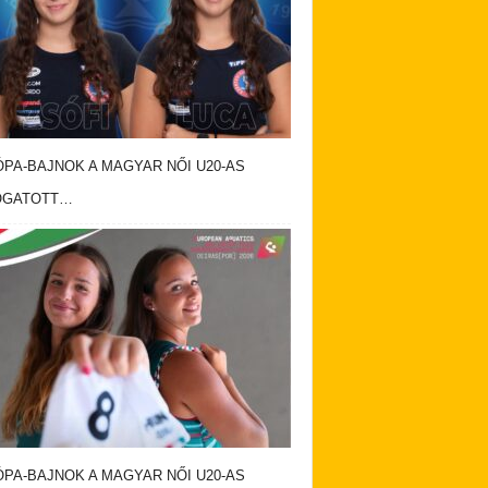
PA-BAJNOK A MAGYAR NŐI U20-AS
OGATOTT…
PA-BAJNOK A MAGYAR NŐI U20-AS