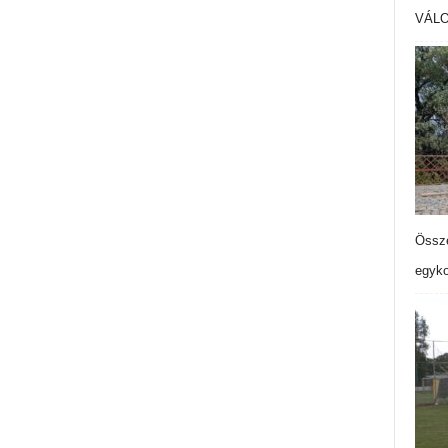
VÁL
Össze
egyko