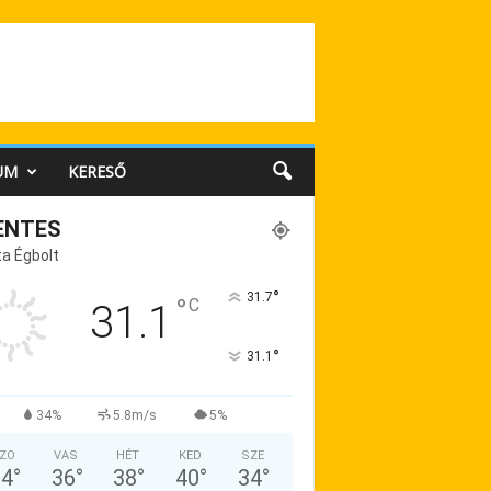
UM
KERESŐ
ENTES
a Égbolt
°
31.7
°
C
31.1
°
31.1
34%
5.8m/s
5%
ZO
VAS
HÉT
KED
SZE
34
°
36
°
38
°
40
°
34
°