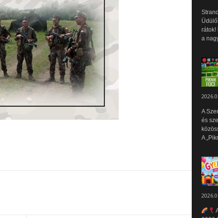
Strand
Üdülők
rátok!
a nagy
2026.0
A Sze
és sz
közös
A „Pik
2026.0
A