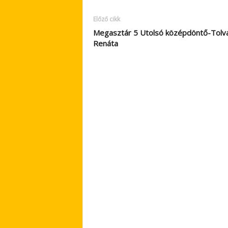
Előző cikk
Megasztár 5 Utolsó középdöntő-Tolva
Renáta