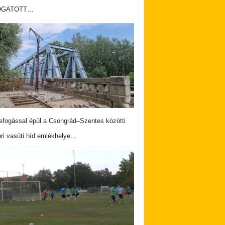
OGATOTT…
fogással épül a Csongrád–Szentes közötti
ri vasúti híd emlékhelye…