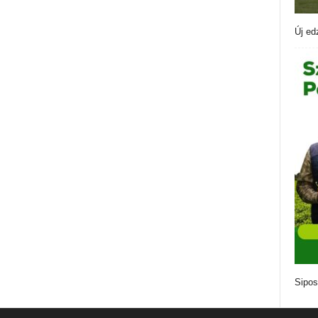
Új ed
Sipos