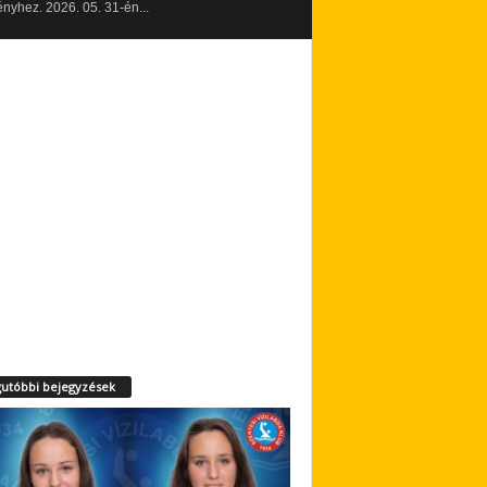
yhez. 2026. 05. 31-én...
utóbbi bejegyzések