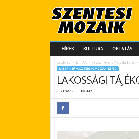
S
z
e
n
t
e
s
HÍREK
KULTÚRA
OKTATÁS
i
M
Kezdőlap
MH 37. II. Rákóczi Ferenc Műszaki Ezred
o
MH 37. II. RÁKÓCZI FERENC MŰSZAKI EZRED
z
LAKOSSÁGI TÁJÉKOZ
a
i
k
2021.08.18.
442