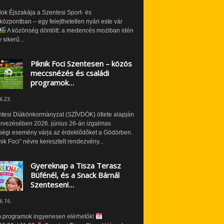
ok Éjszakája a Szentesi Sport- és
özpontban – egy felejthetetlen nyári este vár
A közönség döntött: a medencés moziban idén
 sikerű...
Piknik Foci Szentesen – közös
meccsnézés és családi
programok…
6.23.
ntesi Diákönkormányzat (SZÍVDÖK) ötlete alapján
ervezésében 2026. június 26-án izgalmas
ségi esemény várja az érdeklődőket a Gödörben.
nik Foci” névre keresztelt rendezvény...
Gyereknap a Tisza Terasz
Büfénél, és a Snack Bárnál
Szentesen!…
6.16.
 programok ingyenesen elérhetők!