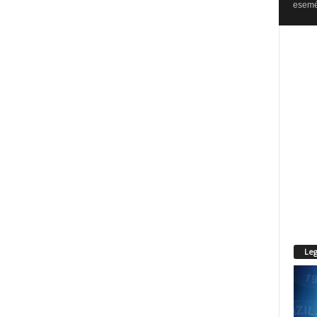
esemén
Leg