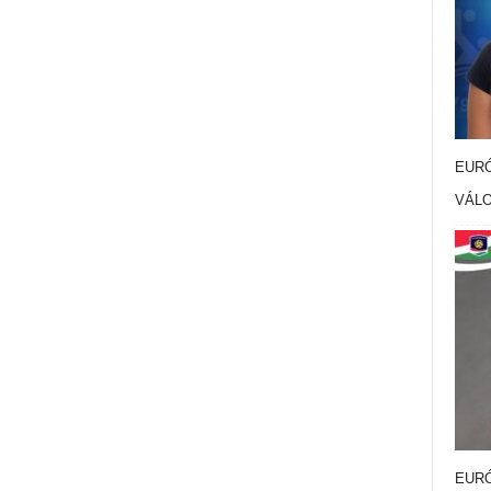
EURÓ
VÁL
EURÓ