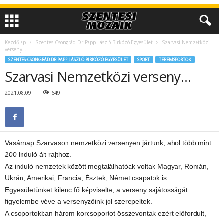
Kezdőlap
Szentes-Csongrád Dr Papp László Birkózó Egyesület
Szarvasi Nemzetközi
verseny…
SZENTES-CSONGRÁD DR PAPP LÁSZLÓ BIRKÓZÓ EGYESÜLET
SPORT
TEREMSPORTOK
Szarvasi Nemzetközi verseny…
2021.08.09.
649
Vasárnap Szarvason nemzetközi versenyen jártunk, ahol több mint
200 induló ált rajthoz.
Az induló nemzetek között megtalálhatóak voltak Magyar, Román,
Ukrán, Amerikai, Francia, Észtek, Német csapatok is.
Egyesületünket kilenc fő képviselte, a verseny sajátosságát
figyelembe véve a versenyzőink jól szerepeltek.
A csoportokban három korcsoportot összevontak ezért előfordult,