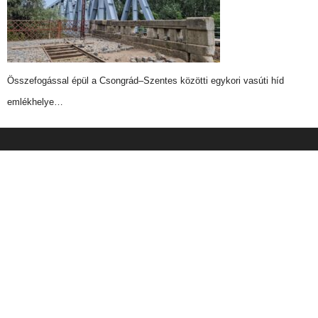
Összefogással épül a Csongrád–Szentes közötti egykori vasúti híd
emlékhelye…