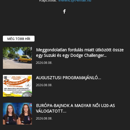
Kapcsolat:
vferenc@t-email.hu
MÉG TÖBB HÍR
Meggondolatlan fordulás miatt ütközött össze
egy Suzuki és egy Dodge Challenger...
2026.08.08.
AUGUSZTUSI PROGRAMAJÁNLÓ…
2026.08.08.
EURÓPA-BAJNOK A MAGYAR NŐI U20-AS
VÁLOGATOTT…
2026.08.08.