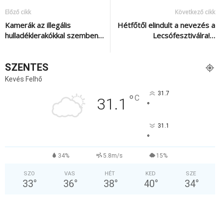
Előző cikk
Következő cikk
Kamerák az illegális
Hétfőtől elindult a nevezés a
hulladéklerakókkal szemben…
Lecsófesztiválra!…
SZENTES
Kevés Felhő
31.7
°
C
31.1
°
31.1
°
34%
5.8m/s
15%
SZO
VAS
HÉT
KED
SZE
33
°
36
°
38
°
40
°
34
°