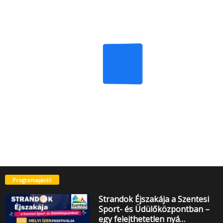
Programajánló
Strandok Éjszakája a Szentesi
Sport- és Üdülőközpontban –
egy felejthetetlen nyá…