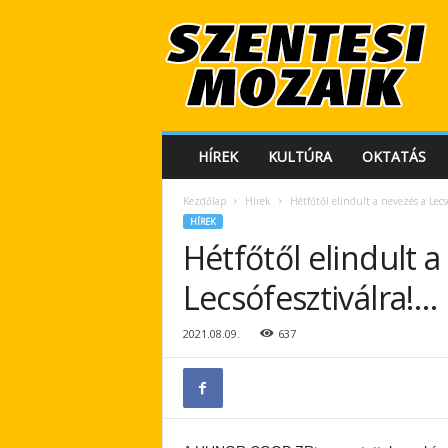
S
z
e
n
t
e
s
HÍREK
KULTÚRA
OKTATÁS
i
M
Kezdőlap
Hírek
Hétfőtől elindult a nevezés a Lecs
o
HÍREK
z
Hétfőtől elindult a
a
i
Lecsófesztiválra!…
k
2021.08.09.
637