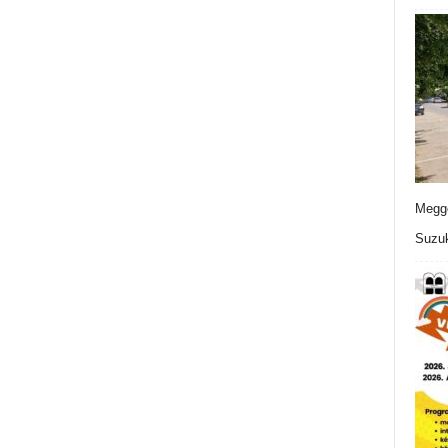
Meggo
Suzuk