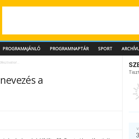
PROGRAMAJÁNLÓ
PROGRAMNAPTÁR
SPORT
ARCHÍV
ófesztiválra!…
SZ
Tiszt
 nevezés a
V