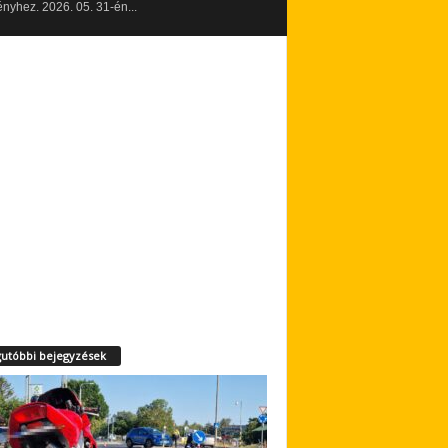
yhez. 2026. 05. 31-én...
utóbbi bejegyzések