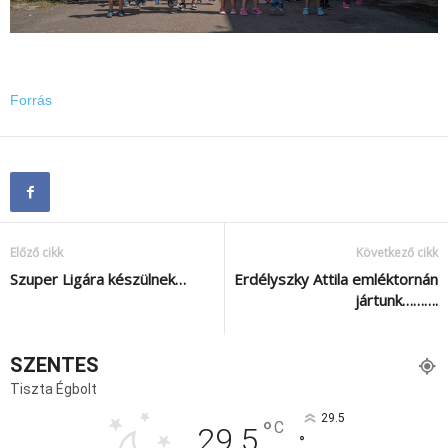
Forrás
Előző cikk
Következő cikk
Szuper Ligára készülnek…
Erdélyszky Attila emléktornán
jártunk……….
SZENTES
Tiszta Égbolt
29.5
°
C
29.5
°