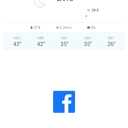
29.5
°
27%
2.2m/s
0%
CSÜ
PÉN
SZO
VAS
HÉT
43
°
42
°
35
°
35
°
26
°