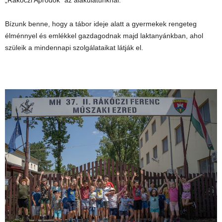
„Rákóczi Apródok” az alakulatunknál.
Bízunk benne, hogy a tábor ideje alatt a gyermekek rengeteg
élménnyel és emlékkel gazdagodnak majd laktanyánkban, ahol
szüleik a mindennapi szolgálataikat látják el.