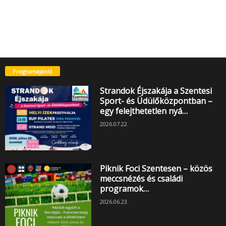
Programajánló
Strandok Éjszakája a Szentesi
Sport- és Üdülőközpontban –
egy felejthetetlen nyá…
2026.07.22.
Piknik Foci Szentesen – közös
meccsnézés és családi
programok…
2026.06.23.