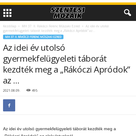
Kezdőlap
MH 37. II. Rákóczi Ferenc Műszaki Ezred
Az idei év utolsó
gyermekfelügyeleti táborát kezdték meg a „Rákóczi Apródok” az...
MH 37. II. RÁKÓCZI FERENC MŰSZAKI EZRED
Az idei év utolsó
gyermekfelügyeleti táborát
kezdték meg a „Rákóczi Apródok”
az …
2021.08.09.
495
Az idei év utolsó gyermekfelügyeleti táborát kezdték meg a