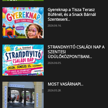
Gyereknap a Tisza Terasz
Büfénél, és a Snack Bárnál
Szentesen!…
2026.06.16.
STRANDNYITÓ CSALÁDI NAP A
SZENTESI
ÜDÜLŐKÖZPONTBAN!…
2026.06.05.
MOST VASÁRNAP!…
2026.05.28.