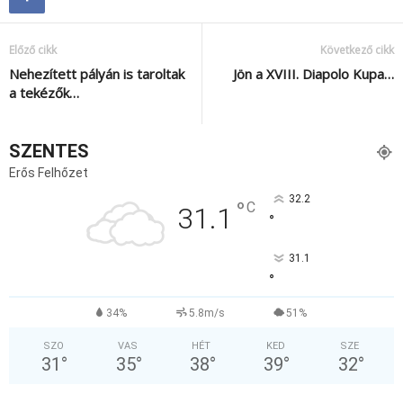
Előző cikk
Következő cikk
Nehezített pályán is taroltak
Jön a XVIII. Diapolo Kupa…
a tekézők…
SZENTES
Erős Felhőzet
32.2
°
C
31.1
°
31.1
°
34%
5.8m/s
51%
SZO
VAS
HÉT
KED
SZE
31
°
35
°
38
°
39
°
32
°