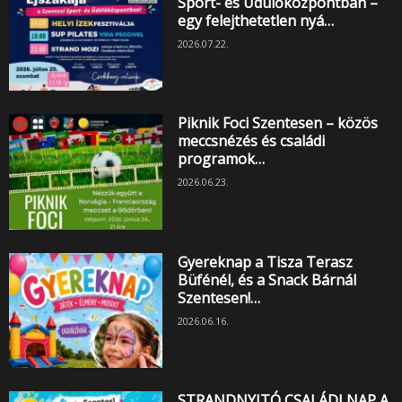
Sport- és Üdülőközpontban –
egy felejthetetlen nyá…
2026.07.22.
Piknik Foci Szentesen – közös
meccsnézés és családi
programok…
2026.06.23.
Gyereknap a Tisza Terasz
Büfénél, és a Snack Bárnál
Szentesen!…
2026.06.16.
STRANDNYITÓ CSALÁDI NAP A