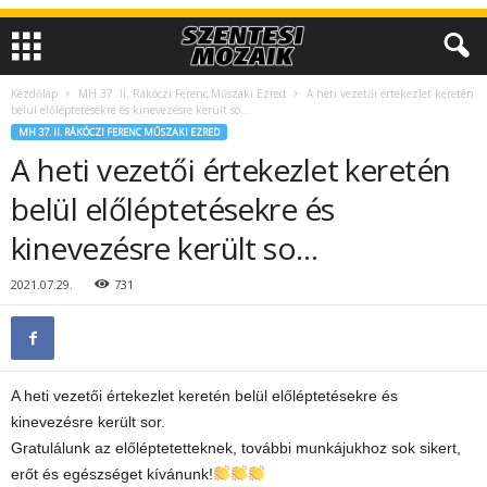
Kezdőlap
MH 37. II. Rákóczi Ferenc Műszaki Ezred
A heti vezetői értekezlet keretén
belül előléptetésekre és kinevezésre került so…
MH 37. II. RÁKÓCZI FERENC MŰSZAKI EZRED
A heti vezetői értekezlet keretén
belül előléptetésekre és
kinevezésre került so…
2021.07.29.
731
A heti vezetői értekezlet keretén belül előléptetésekre és
kinevezésre került sor.
Gratulálunk az előléptetetteknek, további munkájukhoz sok sikert,
erőt és egészséget kívánunk!