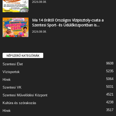
2026.08.08.
Ma 14 órától Országos Vízipisztoly-csata a
Szentesi Sport- és Üdülőközpontban is…
2026.08.08.
NÉPSZERŰ KATEGÓRIÁK
9608
Szentesi Élet
5235
Vízisportok
5064
Hírek
5031
Szentesi VK
4521
Szentesi Művelődési Központ
4238
Kultúra és szórakozás
3517
Hírek