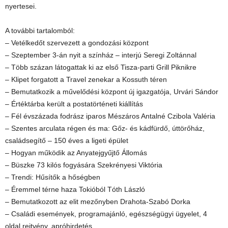
nyertesei.
A további tartalomból:
– Vetélkedőt szervezett a gondozási központ
– Szeptember 3-án nyit a színház – interjú Seregi Zoltánnal
– Több százan látogattak ki az első Tisza-parti Grill Piknikre
– Klipet forgatott a Travel zenekar a Kossuth téren
– Bemutatkozik a művelődési központ új igazgatója, Urvári Sándor
– Értéktárba került a postatörténeti kiállítás
– Fél évszázada fodrász iparos Mészáros Antalné Czibola Valéria
– Szentes arculata régen és ma: Gőz- és kádfürdő, úttörőház,
családsegítő – 150 éves a ligeti épület
– Hogyan működik az Anyatejgyűjtő Állomás
– Büszke 73 kilós fogyására Szekrényesi Viktória
– Trendi: Hűsítők a hőségben
– Éremmel térne haza Tokióból Tóth László
– Bemutatkozott az elit mezőnyben Drahota-Szabó Dorka
– Családi események, programajánló, egészségügyi ügyelet, 4
oldal rejtvény, apróhirdetés