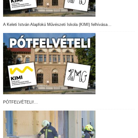
A Keleti István Alapfokú Művészeti Iskola (KIMI) felhívása…
PÓTFELVÉTELI!…