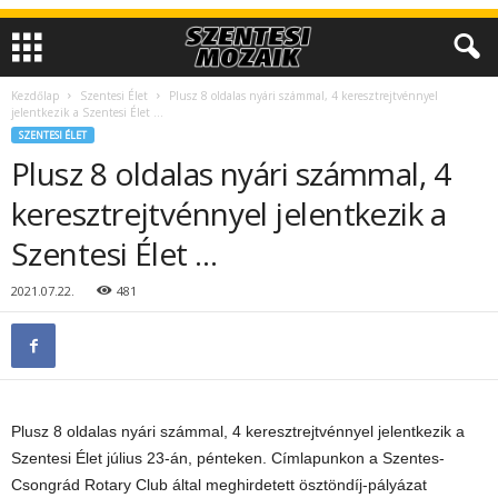
Kezdőlap
Szentesi Élet
Plusz 8 oldalas nyári számmal, 4 keresztrejtvénnyel
jelentkezik a Szentesi Élet …
SZENTESI ÉLET
Plusz 8 oldalas nyári számmal, 4
keresztrejtvénnyel jelentkezik a
Szentesi Élet …
2021.07.22.
481
Plusz 8 oldalas nyári számmal, 4 keresztrejtvénnyel jelentkezik a
Szentesi Élet július 23-án, pénteken. Címlapunkon a Szentes-
Csongrád Rotary Club által meghirdetett ösztöndíj-pályázat