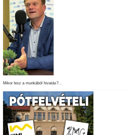
Mikor lesz a munkából hivatás?…