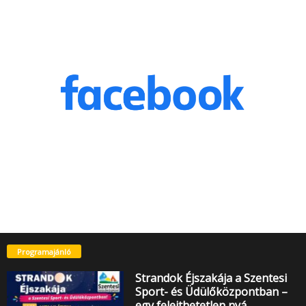
Programajánló
Strandok Éjszakája a Szentesi
Sport- és Üdülőközpontban –
egy felejthetetlen nyá…