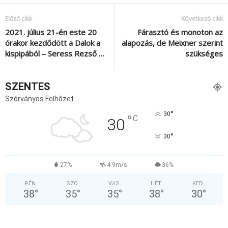
Előző cikk
Következő cikk
2021. július 21-én este 20
Fárasztó és monoton az
órakor kezdődött a Dalok a
alapozás, de Meixner szerint
kispipából – Seress Rezső …
szükséges
SZENTES
Szórványos Felhőzet
°
30
°
C
30
°
30
27%
4.9m/s
36%
PÉN
SZO
VAS
HÉT
KED
38
°
35
°
35
°
38
°
30
°