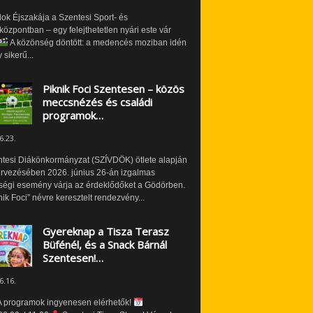
ok Éjszakája a Szentesi Sport- és
özpontban – egy felejthetetlen nyári este vár
A közönség döntött: a medencés moziban idén
 sikerű...
Piknik Foci Szentesen – közös
meccsnézés és családi
programok…
6.23.
ntesi Diákönkormányzat (SZÍVDÖK) ötlete alapján
ervezésében 2026. június 26-án izgalmas
ségi esemény várja az érdeklődőket a Gödörben.
nik Foci” névre keresztelt rendezvény...
Gyereknap a Tisza Terasz
Büfénél, és a Snack Bárnál
Szentesen!…
6.16.
 programok ingyenesen elérhetők!