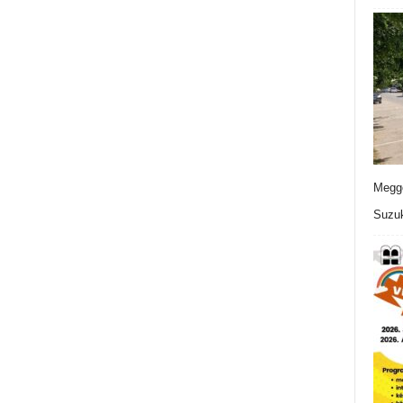
Meggo
Suzuk