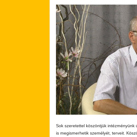
Sok szeretettel köszöntjük intézményünk ú
is megismerhetik személyét, terveit. Kös