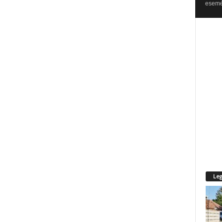
esemén
Leg