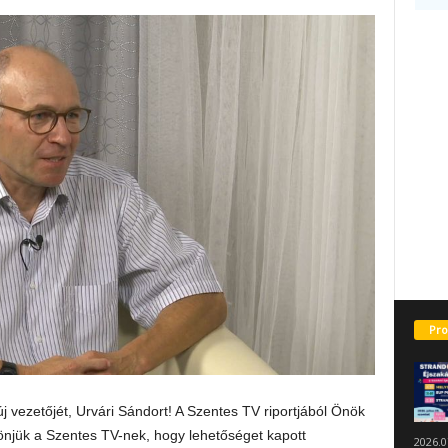
Pro
j vezetőjét, Urvári Sándort! A Szentes TV riportjából Önök
zönjük a Szentes TV-nek, hogy lehetőséget kapott
2026.0