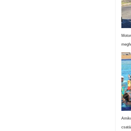
Motor
megfe
Amiko
csatá