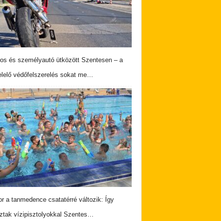
os és személyautó ütközött Szentesen – a
lelő védőfelszerelés sokat me…
r a tanmedence csatatérré változik: Így
ztak vízipisztolyokkal Szentes…