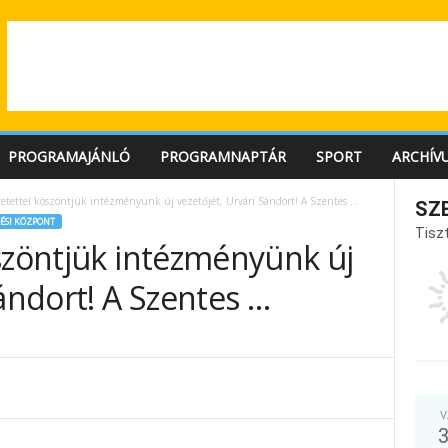
PROGRAMAJÁNLÓ
PROGRAMNAPTÁR
SPORT
ARCHÍV
retettel köszöntjük intézményünk új vezetőjét, Urvári Sándort! A Szentes …
SZ
ÉSI KÖZPONT
Tiszt
szöntjük intézményünk új
Sándort! A Szentes …
V