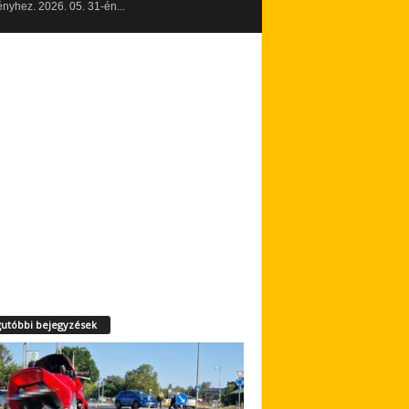
yhez. 2026. 05. 31-én...
utóbbi bejegyzések