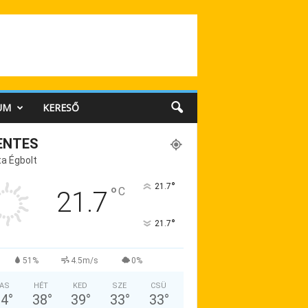
UM
KERESŐ
ENTES
a Égbolt
°
21.7
°
C
21.7
°
21.7
51%
4.5m/s
0%
AS
HÉT
KED
SZE
CSÜ
34
°
38
°
39
°
33
°
33
°