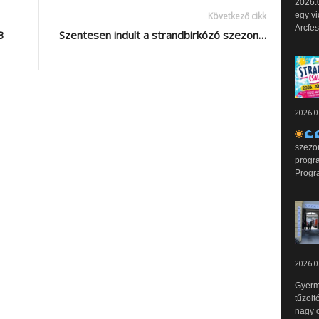
2026.0
egy vi
Következő cikk
Arcfes
B
Szentesen indult a strandbirkózó szezon…
2026.0
szezo
progr
Progr
2026.0
Gyerm
tűzolt
nagy ö