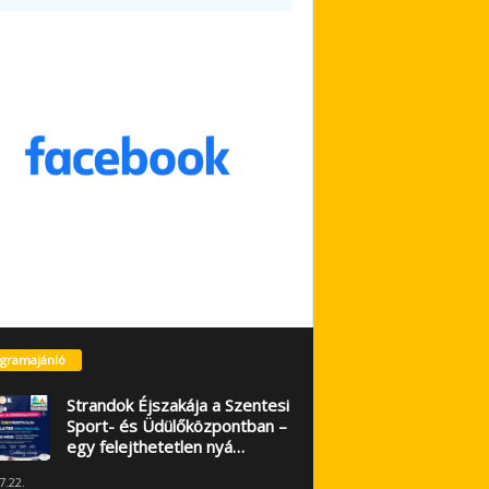
gramajánló
Strandok Éjszakája a Szentesi
Sport- és Üdülőközpontban –
egy felejthetetlen nyá…
7.22.