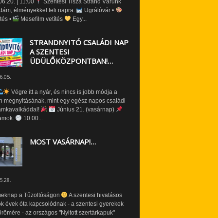
6.20. | 11:00
Szentesi Tisza Strand Várunk
dám, élményekkel teli napra:
Ugrálóvár •
tés •
Mesefilm vetítés
Egy...
STRANDNYITÓ CSALÁDI NAP
A SZENTESI
ÜDÜLŐKÖZPONTBAN!…
6.05.
Végre itt a nyár, és nincs is jobb módja a
n megnyitásának, mint egy egész napos családi
amkavalkáddal!
Június 21. (vasárnap)
amok:
10:00...
MOST VASÁRNAP!…
5.28.
eknap a Tűzoltóságon
A szentesi hivatásos
ók évek óta kapcsolódnak - a szentesi gyerekek
römére - az országos "Nyitott szertárkapuk"