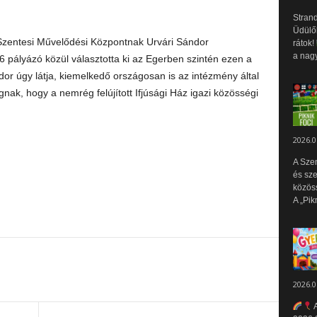
Strand
Üdülők
a Szentesi Művelődési Központnak Urvári Sándor
rátok!
a nagy
 6 pályázó közül választotta ki az Egerben szintén ezen a
or úgy látja, kiemelkedő országosan is az intézmény által
nak, hogy a nemrég felújított Ifjúsági Ház igazi közösségi
2026.0
A Sze
és sz
közös
A „Pik
2026.0
A