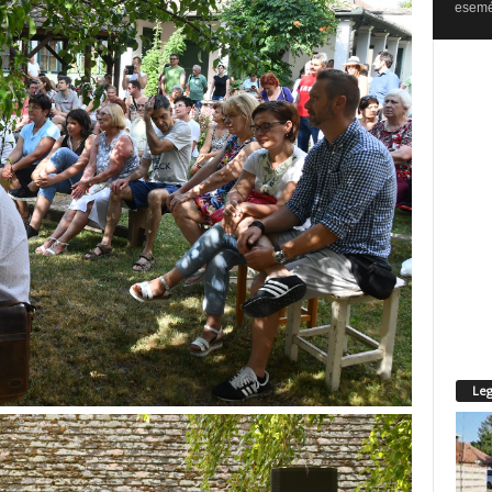
esemén
Leg