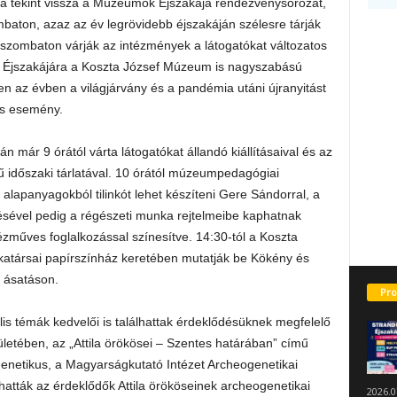
tra tekint vissza a Múzeumok Éjszakája rendezvénysorozat,
baton, azaz az év legrövidebb éjszakáján szélesre tárják
szombaton várják az intézmények a látogatókat változatos
 Éjszakájára a Koszta József Múzeum is nagyszabású
n az évben a világjárvány és a pandémia utáni újranyitást
is esemény.
 már 9 órától várta látogatókat állandó kiállításaival és az
ű időszaki tárlatával. 10 órától múzeumpedagógiai
alapanyagokból tilinkót lehet készíteni Gere Sándorral, a
sével pedig a régészeti munka rejtelmeibe kaphatnak
ézműves foglalkozással színesítve. 14:30-tól a Koszta
rsai papírszínház keretében mutatják be Kökény és
 ásatáson.
Pro
s témák kedvelői is találhattak érdeklődésüknek megfelelő
etében, az „Attila örökösei – Szentes határában” című
genetikus, a Magyarságkutató Intézet Archeogenetikai
atták az érdeklődők Attila örököseinek archeogenetikai
2026.0