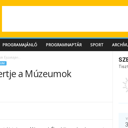
PROGRAMAJÁNLÓ
PROGRAMNAPTÁR
SPORT
ARCHÍV
mok Éjszakáján…
SZ
EUM
Tiszt
ertje a Múzeumok
V