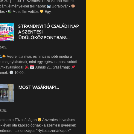
6.20. | 11:00
Szentesi Tisza Strand Várunk
dám, élményekkel teli napra:
Ugrálóvár •
tés •
Mesefilm vetítés
Egy...
STRANDNYITÓ CSALÁDI NAP
A SZENTESI
ÜDÜLŐKÖZPONTBAN!…
6.05.
Végre itt a nyár, és nincs is jobb módja a
n megnyitásának, mint egy egész napos családi
amkavalkáddal!
Június 21. (vasárnap)
amok:
10:00...
MOST VASÁRNAP!…
5.28.
eknap a Tűzoltóságon
A szentesi hivatásos
ók évek óta kapcsolódnak - a szentesi gyerekek
römére - az országos "Nyitott szertárkapuk"