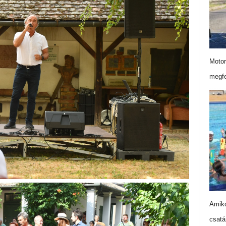
Motor
megfe
Amiko
csatá