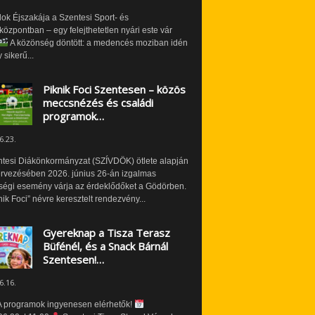
ok Éjszakája a Szentesi Sport- és
özpontban – egy felejthetetlen nyári este vár
A közönség döntött: a medencés moziban idén
 sikerű...
Piknik Foci Szentesen – közös
meccsnézés és családi
programok…
6.23.
ntesi Diákönkormányzat (SZÍVDÖK) ötlete alapján
ervezésében 2026. június 26-án izgalmas
ségi esemény várja az érdeklődőket a Gödörben.
nik Foci” névre keresztelt rendezvény...
Gyereknap a Tisza Terasz
Büfénél, és a Snack Bárnál
Szentesen!…
6.16.
 programok ingyenesen elérhetők!