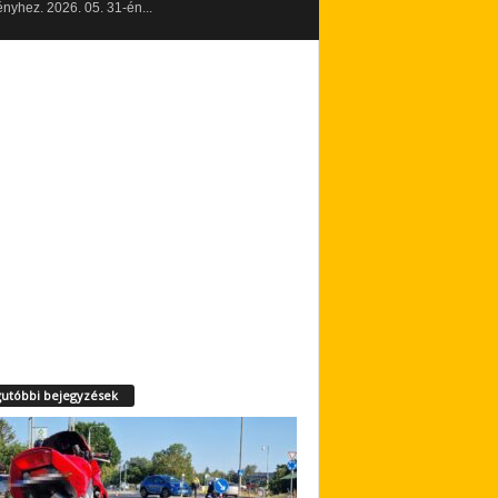
yhez. 2026. 05. 31-én...
utóbbi bejegyzések