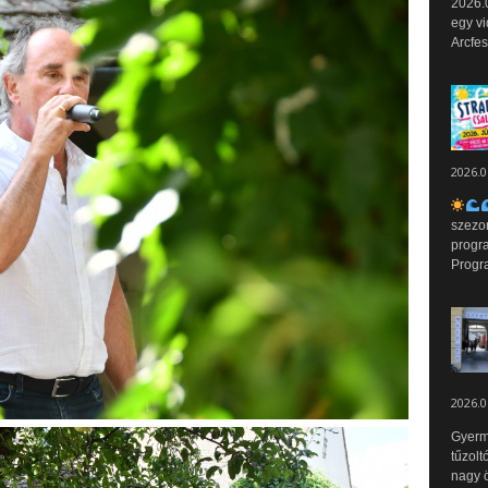
2026.0
egy vi
Arcfes
2026.0
szezo
progr
Progr
2026.0
Gyerm
tűzolt
nagy ö