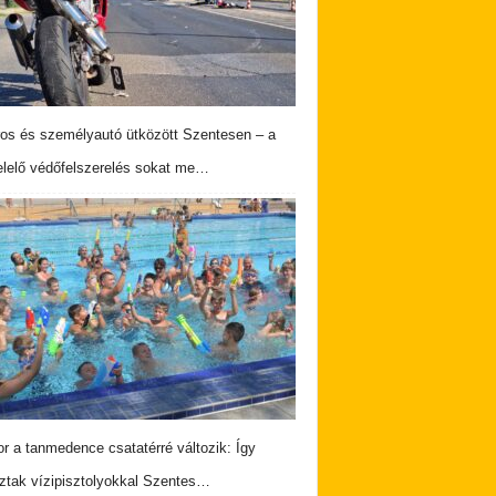
os és személyautó ütközött Szentesen – a
lelő védőfelszerelés sokat me…
r a tanmedence csatatérré változik: Így
ztak vízipisztolyokkal Szentes…