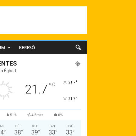
UM
KERESŐ
ENTES
a Égbolt
°
21.7
°
C
21.7
°
21.7
51%
4.5m/s
0%
AS
HÉT
KED
SZE
CSÜ
34
°
38
°
39
°
33
°
33
°