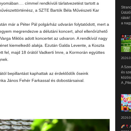
nyomában…. címmel rendkívüli tárlatvezetést tartott a
Strand
művészettörténész, a SZTE Bartók Béla Művészeti Kar
Üdülők
rátok!
a nagy
án már a Péter Pál polgárház udvarán folytatódott, mert a
legyem megrendezve a délutáni koncert, ahol ellenőrizhető
 Varga Miklós adott koncertet az udvaron. A rendkívül nagy
énet kiemelkedő alakja. Ezután Galda Levente, a Koszta
t fel, majd 18 órától Vadkerti Imre, a Kormorán együttes
2026.0
gnek.
A Sze
és sz
ától bepillantást kaphattak az érdeklődők őseink
közös
anka János Fehér Farkassal és dobostársaival.
A „Pik
2026.0
A