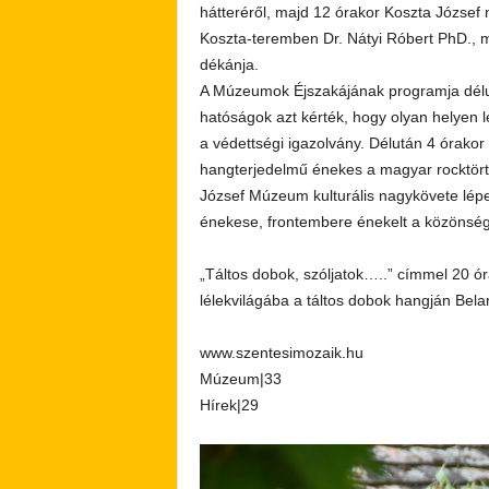
hátteréről, majd 12 órakor Koszta József 
Koszta-teremben Dr. Nátyi Róbert PhD., 
dékánja.
A Múzeumok Éjszakájának programja délut
hatóságok azt kérték, hogy olyan helyen 
a védettségi igazolvány. Délután 4 órakor
hangterjedelmű énekes a magyar rocktört
József Múzeum kulturális nagykövete lépet
énekese, frontembere énekelt a közönsé
„Táltos dobok, szóljatok…..” címmel 20 ór
lélekvilágába a táltos dobok hangján Bel
www.szentesimozaik.hu
Múzeum|33
Hírek|29