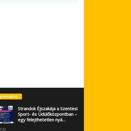
gramajánló
Strandok Éjszakája a Szentesi
Sport- és Üdülőközpontban –
egy felejthetetlen nyá…
7.22.