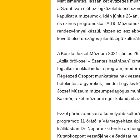
Mint ismeretes, lassan két évtizedes múl
a Szent Iván éjéhez legközelebb eső szom
kapuikat a múzeumok. Idén június 26-án, 
és színes programokkal. A 19. Múzeumok
rendezvénnyel készül, hiszen ez lesz ebbe
követő első országos jelentőségű kulturál
A Koszta József Múzeum 2021. június 26-án
„Attila örökösei – Szentes határában” cím
foglalkozásokkal indul a program, modern 
Régészeti Csoport munkatársainak vezeté
betekintést a gyerekek, mindezt egy kis k
József Múzeum múzeumpedagógus munkatá
Kázmér, a két múzeumi egér kalandjait az
Ezzel párhuzamosan a komolyabb kulturáli
programot: 11 órától a Vármegyeháza épül
kiállításban Dr. Neparáczki Endre archeo
Kutatóközpont vezetőjének előadását hallh