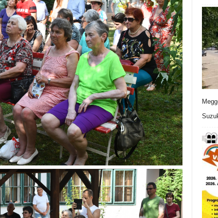
Meggo
Suzuk