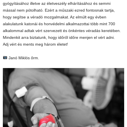
gyógyításához illetve az életveszély elhárításához és semmi
mással nem pótolható. Ezért a műszaki ezred fontosnak tartja,
hogy segítse a véradó mozgalmakat. Az elmúlt egy évben
alakulatunk katonái és honvédelmi alkalmazottai több mint 700
alkalommal adtak vért szervezett és önkéntes véradás keretében.
Mindenkit arra biztatunk, hogy időről időre menjen el vért adni.
Adj vért és ments meg három életet!
Janó Miklós őrm.