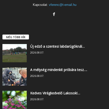
Kapcsolat:
vferenc@t-email.hu
MÉG TÖBB HÍR
Új edző a szentesi labdarúgóknál…
2026.08.07.
A mélység mindenkit próbára tesz….
2026.08.07.
Kedves Virágkedvelő Lakosok!…
2026.08.07.