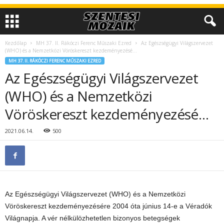
Kezdőlap
MH 37. II. Rákóczi Ferenc Műszaki Ezred
Az Egészségügyi Világszervezet
(WHO) és a Nemzetközi Vöröskereszt kezdeményezésé…
MH 37. II. RÁKÓCZI FERENC MŰSZAKI EZRED
Az Egészségügyi Világszervezet
(WHO) és a Nemzetközi
Vöröskereszt kezdeményezésé…
2021.06.14.
500
Az Egészségügyi Világszervezet (WHO) és a Nemzetközi
Vöröskereszt kezdeményezésére 2004 óta június 14-e a Véradók
Világnapja. A vér nélkülözhetetlen bizonyos betegségek