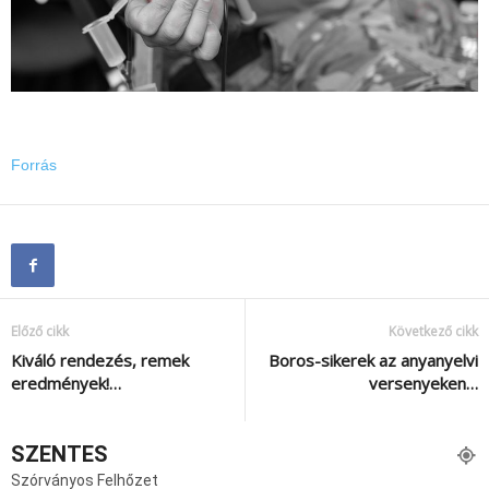
Forrás
Előző cikk
Következő cikk
Kiváló rendezés, remek
Boros-sikerek az anyanyelvi
eredmények!…
versenyeken…
SZENTES
Szórványos Felhőzet