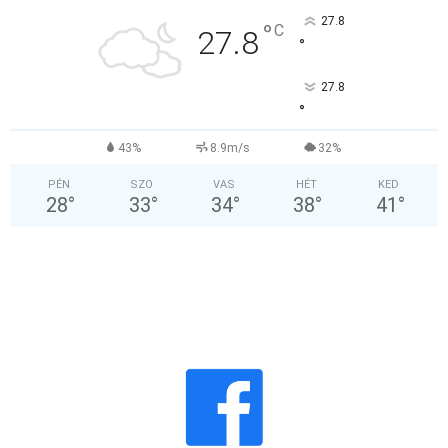
27.8
°
C
27.8
°
27.8
°
43%
8.9m/s
32%
PÉN
SZO
VAS
HÉT
KED
28
°
33
°
34
°
38
°
41
°