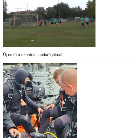
Új edző a szentesi labdarúgóknál…