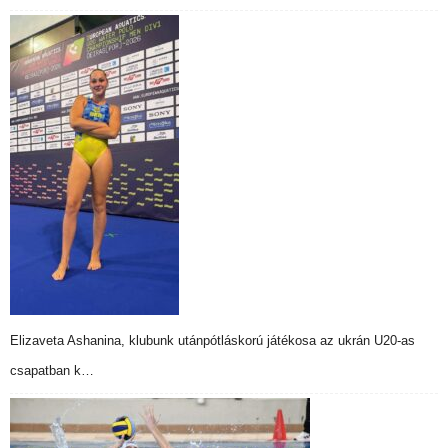
Elizaveta Ashanina, klubunk utánpótláskorú játékosa az ukrán U20-as
csapatban k…