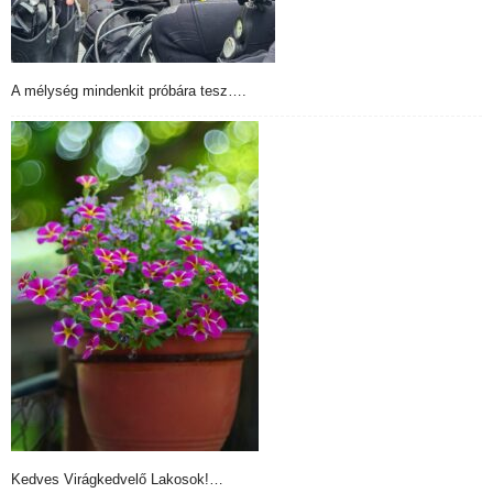
A mélység mindenkit próbára tesz….
Kedves Virágkedvelő Lakosok!…