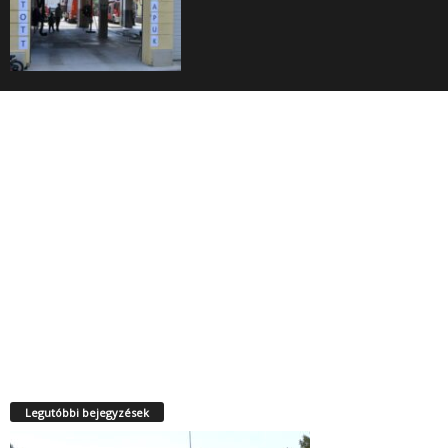
Legutóbbi bejegyzések