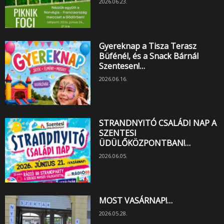
2026.06.23.
Gyereknap a Tisza Terasz
Büfénél, és a Snack Bárnál
Szentesen!…
2026.06.16.
STRANDNYITÓ CSALÁDI NAP A
SZENTESI
ÜDÜLŐKÖZPONTBAN!…
2026.06.05.
MOST VASÁRNAP!…
2026.05.28.