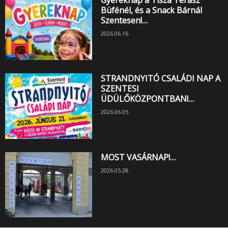
Büfénél, és a Snack Bárnál
Szentesen!…
2026.06.16.
STRANDNYITÓ CSALÁDI NAP A
SZENTESI
ÜDÜLŐKÖZPONTBAN!…
2026.06.05.
MOST VASÁRNAP!…
2026.05.28.