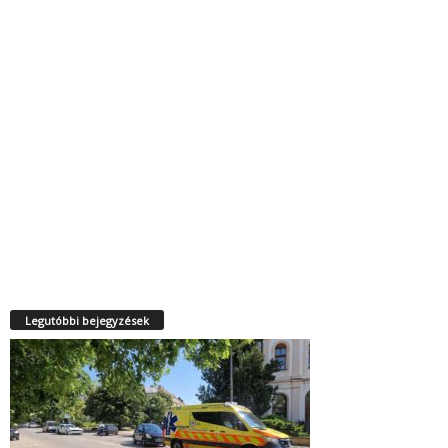
Legutóbbi bejegyzések