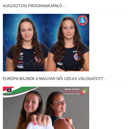
AUGUSZTUSI PROGRAMAJÁNLÓ…
EURÓPA-BAJNOK A MAGYAR NŐI U20-AS VÁLOGATOTT…