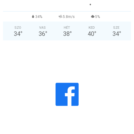
°
34%
5.8m/s
5%
SZO
VAS
HÉT
KED
SZE
34
°
36
°
38
°
40
°
34
°