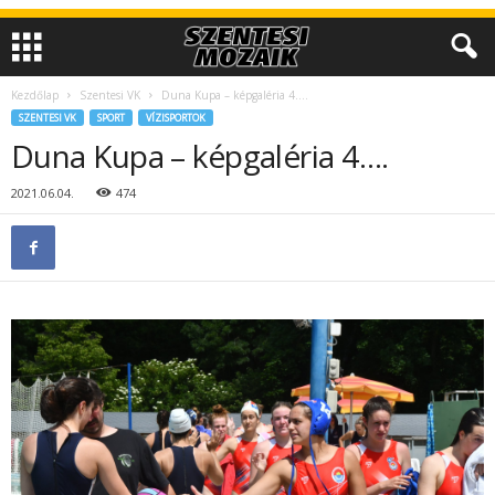
Kezdőlap
Szentesi VK
Duna Kupa – képgaléria 4….
SZENTESI VK
SPORT
VÍZISPORTOK
Duna Kupa – képgaléria 4….
2021.06.04.
474