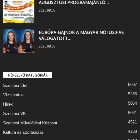
AUGUSZTUSI PROGRAMAJÁNLÓ…
2026.08.08.
EURÓPA-BAJNOK A MAGYAR NŐI U20-AS
VÁLOGATOTT…
2026.08.08.
NÉPSZERŰ KATEGÓRIÁK
9607
Szentesi Élet
5235
Vízisportok
5064
Hírek
5031
Szentesi VK
4521
Szentesi Művelődési Központ
4238
Kultúra és szórakozás