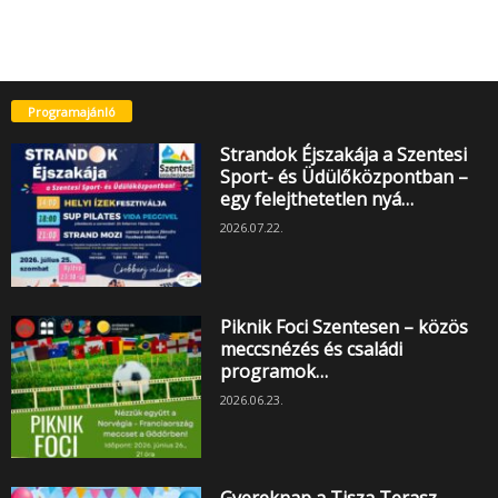
Programajánló
Strandok Éjszakája a Szentesi
Sport- és Üdülőközpontban –
egy felejthetetlen nyá…
2026.07.22.
Piknik Foci Szentesen – közös
meccsnézés és családi
programok…
2026.06.23.
Gyereknap a Tisza Terasz