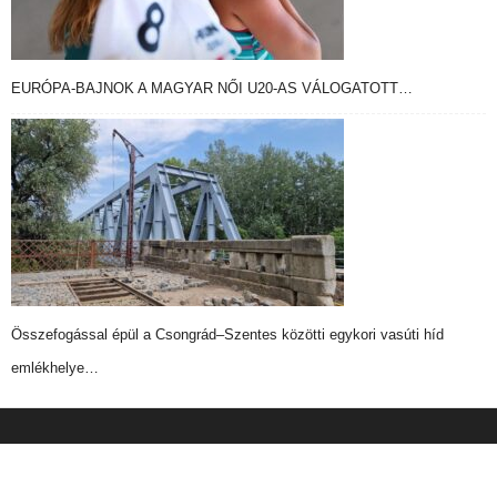
EURÓPA-BAJNOK A MAGYAR NŐI U20-AS VÁLOGATOTT…
Összefogással épül a Csongrád–Szentes közötti egykori vasúti híd
emlékhelye…