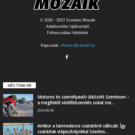
© 2026 - 2023 Szentesi Mozaik
Adatkezelési tájékoztató
Felhasználási feltételek
Kapcsolat:
vferenc@t-email.hu
MÉG TÖBB HÍR
Motoros és személyautó ütközött Szentesen –
a megfelelő védőfelszerelés sokat me…
2026.08.08.
Amikor a tanmedence csatatérré változik: Így
csatáztak vízipisztolyokkal Szentes…