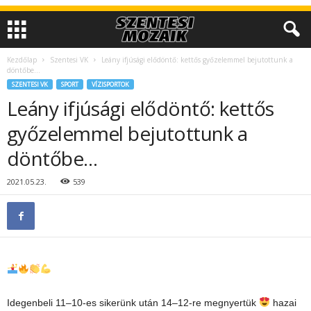
Kezdőlap
Szentesi VK
Leány ifjúsági elődöntő: kettős győzelemmel bejutottunk a
döntőbe…
SZENTESI VK
SPORT
VÍZISPORTOK
Leány ifjúsági elődöntő: kettős
győzelemmel bejutottunk a
döntőbe…
2021.05.23.
539
Idegenbeli 11–10-es sikerünk után 14–12-re megnyertük
hazai