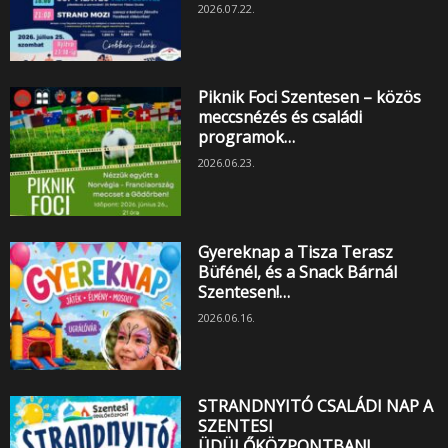
2026.07.22.
Piknik Foci Szentesen – közös
meccsnézés és családi
programok…
2026.06.23.
Gyereknap a Tisza Terasz
Büfénél, és a Snack Bárnál
Szentesen!…
2026.06.16.
STRANDNYITÓ CSALÁDI NAP A
SZENTESI
ÜDÜLŐKÖZPONTBAN!…