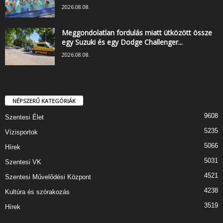
2026.08.08.
Meggondolatlan fordulás miatt ütközött össze
egy Suzuki és egy Dodge Challenger...
2026.08.08.
NÉPSZERŰ KATEGÓRIÁK
9608
Szentesi Élet
5235
Vízisportok
5066
Hírek
5031
Szentesi VK
4521
Szentesi Művelődési Központ
4238
Kultúra és szórakozás
3519
Hírek