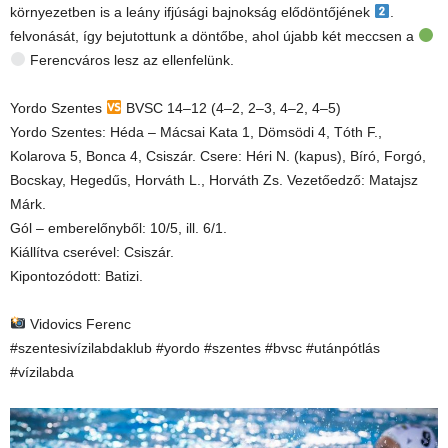
környezetben is a leány ifjúsági bajnokság elődöntőjének
.
felvonását, így bejutottunk a döntőbe, ahol újabb két meccsen a
Ferencváros lesz az ellenfelünk.
Yordo Szentes
BVSC 14–12 (4–2, 2–3, 4–2, 4–5)
Yordo Szentes: Héda – Mácsai Kata 1, Dömsödi 4, Tóth F.,
Kolarova 5, Bonca 4, Csiszár. Csere: Héri N. (kapus), Bíró, Forgó,
Bocskay, Hegedűs, Horváth L., Horváth Zs. Vezetőedző: Matajsz
Márk.
Gól – emberelőnyből: 10/5, ill. 6/1.
Kiállítva cserével: Csiszár.
Kipontozódott: Batizi.
Vidovics Ferenc
#szentesivízilabdaklub #yordo #szentes #bvsc #utánpótlás
#vízilabda