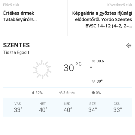
Előző cikk
Következő cikk
Értékes érmek
Képgaléria a győztes ifjúsági
Tatabányáról!!!…
elődöntőről. Yordo Szentes
BVSC 14–12 (4–2, 2–…
SZENTES
Tiszta Égbolt
30.6
°
C
30
°
°
30
32%
3.6m/s
0%
VAS
HÉT
KED
SZE
CSÜ
33
°
40
°
40
°
34
°
33
°