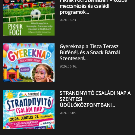
meccsnézés és családi
programok…
2026.06.23.
Gyereknap a Tisza Terasz
Büfénél, és a Snack Bárnál
Szentesen!…
2026.06.16.
STRANDNYITÓ CSALÁDI NAP A
SZENTESI
ÜDÜLŐKÖZPONTBAN!…
2026.06.05.