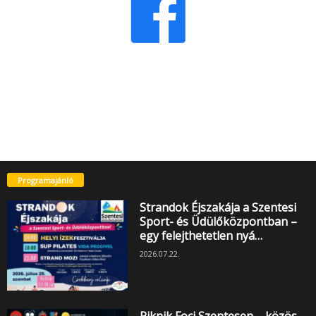
Programajánló
Strandok Éjszakája a Szentesi
Sport- és Üdülőközpontban –
egy felejthetetlen nyá…
2026.07.22.
Piknik Foci Szentesen – közös