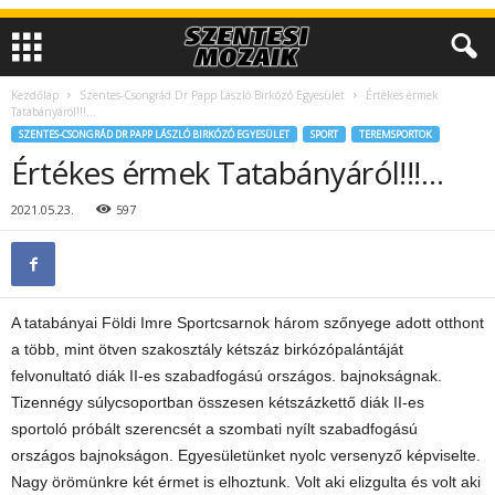
Kezdőlap
Szentes-Csongrád Dr Papp László Birkózó Egyesület
Értékes érmek
Tatabányáról!!!…
SZENTES-CSONGRÁD DR PAPP LÁSZLÓ BIRKÓZÓ EGYESÜLET
SPORT
TEREMSPORTOK
Értékes érmek Tatabányáról!!!…
2021.05.23.
597
A tatabányai Földi Imre Sportcsarnok három szőnyege adott otthont
a több, mint ötven szakosztály kétszáz birkózópalántáját
felvonultató diák II-es szabadfogású országos. bajnokságnak.
Tizennégy súlycsoportban összesen kétszázkettő diák II-es
sportoló próbált szerencsét a szombati nyílt szabadfogású
országos bajnokságon. Egyesületünket nyolc versenyző képviselte.
Nagy örömünkre két érmet is elhoztunk. Volt aki elizgulta és volt aki