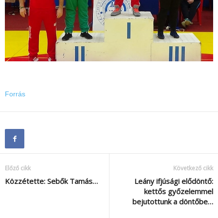
Forrás
Előző cikk
Következő cikk
Közzétette: Sebők Tamás…
Leány ifjúsági elődöntő:
kettős győzelemmel
bejutottunk a döntőbe…