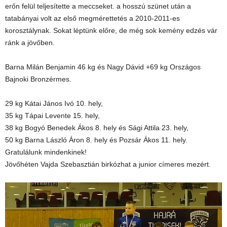
erőn felül teljesítette a meccseket. a hosszú szünet után a
tatabányai volt az első megmérettetés a 2010-2011-es
korosztálynak. Sokat léptünk előre, de még sok kemény edzés vár
ránk a jövőben.
Barna Milán Benjamin 46 kg és Nagy Dávid +69 kg Országos
Bajnoki Bronzérmes.
29 kg Kátai János Ivó 10. hely,
35 kg Tápai Levente 15. hely,
38 kg Bogyó Benedek Ákos 8. hely és Sági Attila 23. hely,
50 kg Barna László Áron 8. hely és Pozsár Ákos 11. hely.
Gratulálunk mindenkinek!
Jövőhéten Vajda Szebasztián birkózhat a junior címeres mezért.