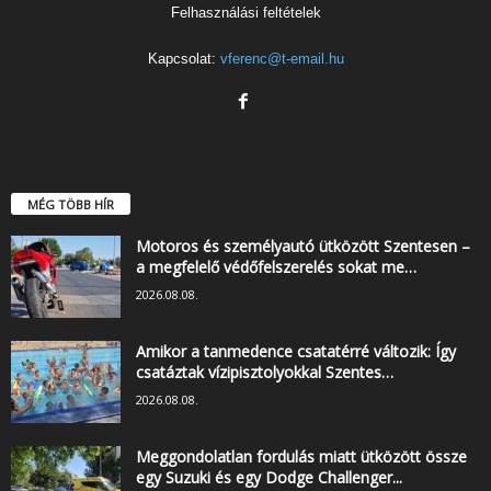
Felhasználási feltételek
Kapcsolat:
vferenc@t-email.hu
MÉG TÖBB HÍR
Motoros és személyautó ütközött Szentesen –
a megfelelő védőfelszerelés sokat me…
2026.08.08.
Amikor a tanmedence csatatérré változik: Így
csatáztak vízipisztolyokkal Szentes…
2026.08.08.
Meggondolatlan fordulás miatt ütközött össze
egy Suzuki és egy Dodge Challenger...