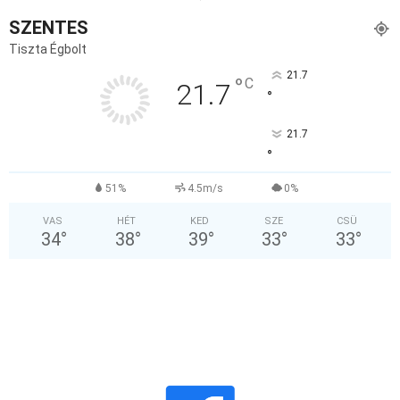
SZENTES
Tiszta Égbolt
21.7
°
C
21.7
°
21.7
°
51%
4.5m/s
0%
VAS
HÉT
KED
SZE
CSÜ
34
°
38
°
39
°
33
°
33
°