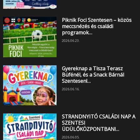
Piknik Foci Szentesen – közös
meccsnézés és családi
programok…
2026.06.23.
Gyereknap a Tisza Terasz
Büfénél, és a Snack Bárnál
Szentesen!…
2026.06.16.
STRANDNYITÓ CSALÁDI NAP A
SZENTESI
ÜDÜLŐKÖZPONTBAN!…
2026.06.05.