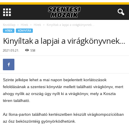
Kezdőlap
Hírek
Hírek
Kinyíltak a lapjai a virágkönyvnek…
HÍREK
KÖNYVTÁR
Kinyíltak a lapjai a virágkönyvnek…
2021.05.21.
558
Szinte jelképe lehet a mai napon bejelentett korlátozások
feloldásának a szentesi könyvtár mellett található virágkönyv, mert
ahogy nyílik az ország úgy nyílt ki a virágkönyv, mely a Koszta
téren található.
Az Ilona-parton található kertészetben készült virágkompozícióban
az ősz beköszöntéig gyönyörködhetünk.