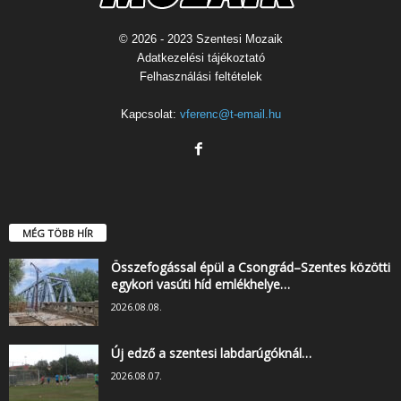
© 2026 - 2023 Szentesi Mozaik
Adatkezelési tájékoztató
Felhasználási feltételek
Kapcsolat:
vferenc@t-email.hu
MÉG TÖBB HÍR
Összefogással épül a Csongrád–Szentes közötti
egykori vasúti híd emlékhelye…
2026.08.08.
Új edző a szentesi labdarúgóknál…
2026.08.07.