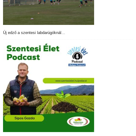
Új edző a szentesi labdarúgóknál…