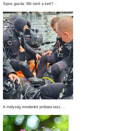
Sipos gazda: Mit tanít a kert?…
A mélység mindenkit próbára tesz….