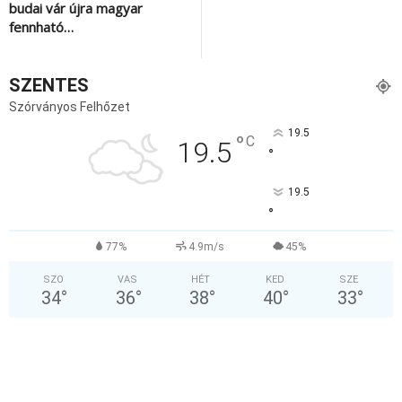
budai vár újra magyar
fennható…
SZENTES
Szórványos Felhőzet
19.5
°
C
19.5
°
19.5
°
77%
4.9m/s
45%
SZO
VAS
HÉT
KED
SZE
34
°
36
°
38
°
40
°
33
°