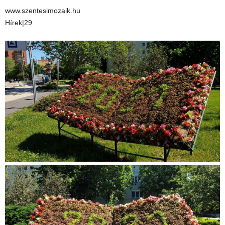
www.szentesimozaik.hu
Hírek|29