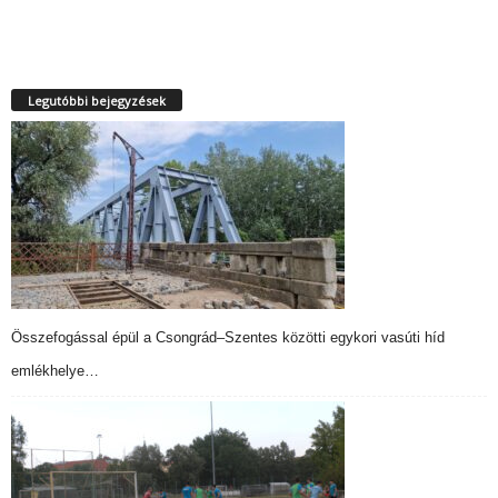
Legutóbbi bejegyzések
Összefogással épül a Csongrád–Szentes közötti egykori vasúti híd
emlékhelye…