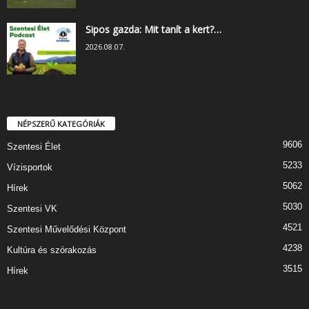
Sipos gazda: Mit tanít a kert?…
2026.08.07.
NÉPSZERŰ KATEGÓRIÁK
9606
Szentesi Élet
5233
Vízisportok
5062
Hírek
5030
Szentesi VK
4521
Szentesi Művelődési Központ
4238
Kultúra és szórakozás
3515
Hírek