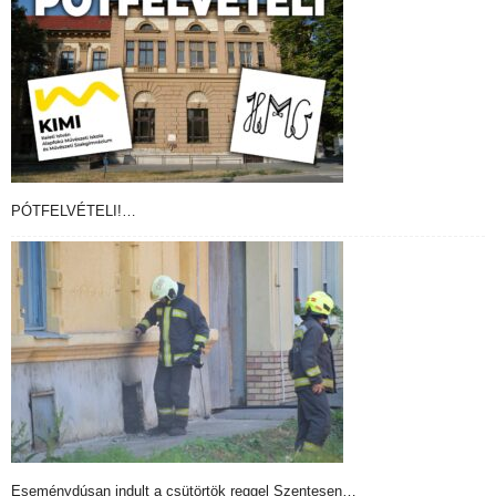
PÓTFELVÉTELI!…
Eseménydúsan indult a csütörtök reggel Szentesen…