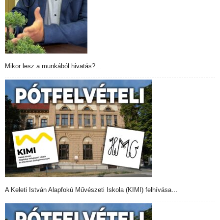
Mikor lesz a munkából hivatás?…
A Keleti István Alapfokú Művészeti Iskola (KIMI) felhívása…