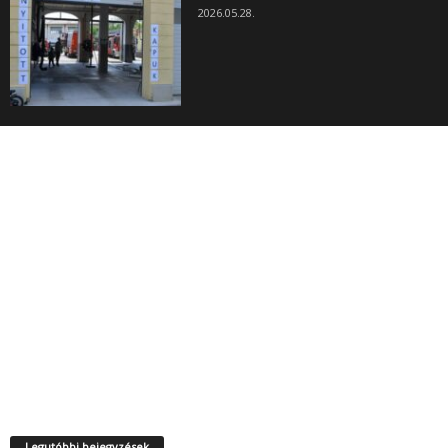
2026.05.28.
Legutóbbi bejegyzések