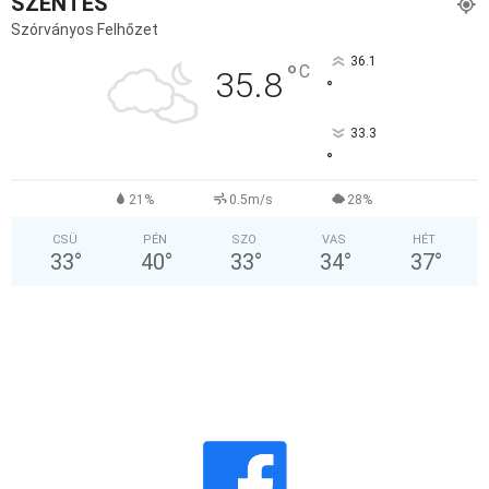
SZENTES
Szórványos Felhőzet
36.1
°
C
35.8
°
33.3
°
21%
0.5m/s
28%
CSÜ
PÉN
SZO
VAS
HÉT
33
°
40
°
33
°
34
°
37
°