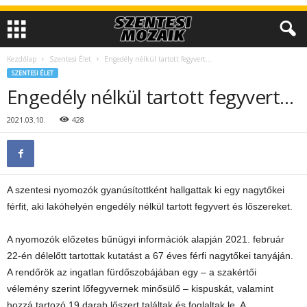
Kezdőlap
Szentesi Élet
Engedély nélkül tartott fegyvert…
SZENTESI ÉLET
Engedély nélkül tartott fegyvert…
2021.03.10.
428
A szentesi nyomozók gyanúsítottként hallgattak ki egy nagytőkei
férfit, aki lakóhelyén engedély nélkül tartott fegyvert és lőszereket.
A nyomozók előzetes bűnügyi információk alapján 2021. február
22-én délelőtt tartottak kutatást a 67 éves férfi nagytőkei tanyáján.
A rendőrök az ingatlan fürdőszobájában egy – a szakértői
vélemény szerint lőfegyvernek minősülő – kispuskát, valamint
hozzá tartozó 19 darab lőszert találtak és foglaltak le. A