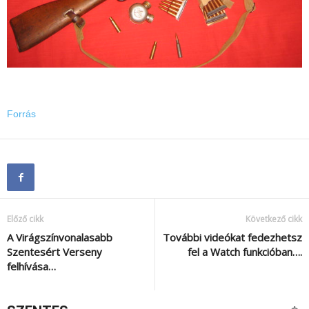
Forrás
Előző cikk
Következő cikk
A Virágszínvonalasabb
További videókat fedezhetsz
Szentesért Verseny
fel a Watch funkcióban….
felhívása…