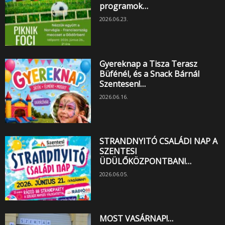
programok…
2026.06.23.
Gyereknap a Tisza Terasz
Büfénél, és a Snack Bárnál
Szentesen!…
2026.06.16.
STRANDNYITÓ CSALÁDI NAP A
SZENTESI
ÜDÜLŐKÖZPONTBAN!…
2026.06.05.
MOST VASÁRNAP!…