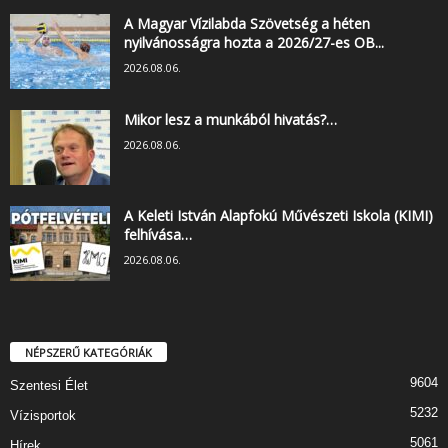
A Magyar Vízilabda Szövetség a héten
nyilvánosságra hozta a 2026/27-es OB...
2026.08.06.
Mikor lesz a munkából hivatás?…
2026.08.06.
A Keleti István Alapfokú Művészeti Iskola (KIMI)
felhívása…
2026.08.06.
NÉPSZERŰ KATEGÓRIÁK
9604
Szentesi Élet
5232
Vízisportok
5061
Hírek