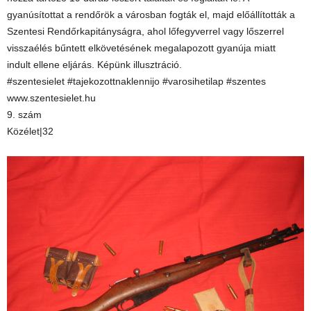
gyanúsítottat a rendőrök a városban fogták el, majd előállították a
Szentesi Rendőrkapitányságra, ahol lőfegyverrel vagy lőszerrel
visszaélés bűntett elkövetésének megalapozott gyanúja miatt
indult ellene eljárás. Képünk illusztráció.
#szentesielet #tajekozottnaklennijo #varosihetilap #szentes
www.szentesielet.hu
9. szám
Közélet|32