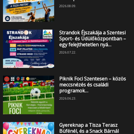
2026.08.09.
Strandok Éjszakája a Szentesi
Sport- és Üdülőközpontban –
egy felejthetetlen nyá…
2026.07.22.
Piknik Foci Szentesen – közös
meccsnézés és családi
programok…
2026.06.23.
Gyereknap a Tisza Terasz
Büfénél, és a Snack Bárnál