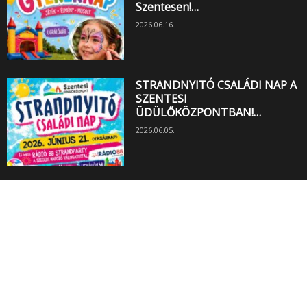
Szentesen!…
2026.06.16.
STRANDNYITÓ CSALÁDI NAP A
SZENTESI
ÜDÜLŐKÖZPONTBAN!…
2026.06.05.