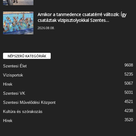
Amikor a tanmedence csatatérré változik: Így
csatáztak vízipisztolyokkal Szentes…
2026.08.08.
NÉPSZERŰ KATEGÓRIÁK
9608
Szentesi Élet
5235
Vízisportok
5067
Hírek
5031
Szentesi VK
4521
Szentesi Művelődési Központ
4238
Kultúra és szórakozás
3520
Hírek