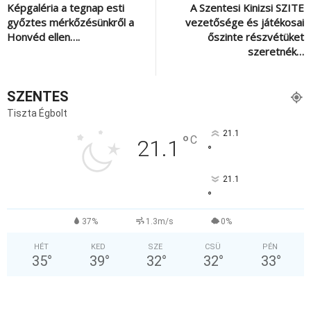
Képgaléria a tegnap esti
A Szentesi Kinizsi SZITE
győztes mérkőzésünkről a
vezetősége és játékosai
Honvéd ellen….
őszinte részvétüket
szeretnék…
SZENTES
Tiszta Égbolt
21.1
°
C
21.1
°
21.1
°
37%
1.3m/s
0%
HÉT
KED
SZE
CSÜ
PÉN
35
°
39
°
32
°
32
°
33
°