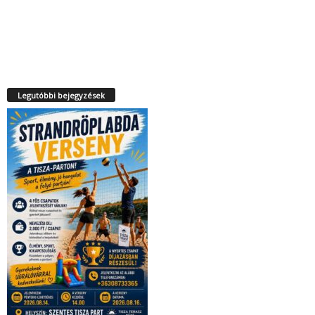
Legutóbbi bejegyzések