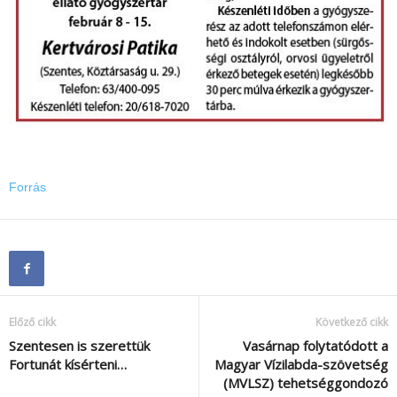
Forrás
Előző cikk
Következő cikk
Szentesen is szerettük
Vasárnap folytatódott a
Fortunát kísérteni…
Magyar Vízilabda-szövetség
(MVLSZ) tehetséggondozó