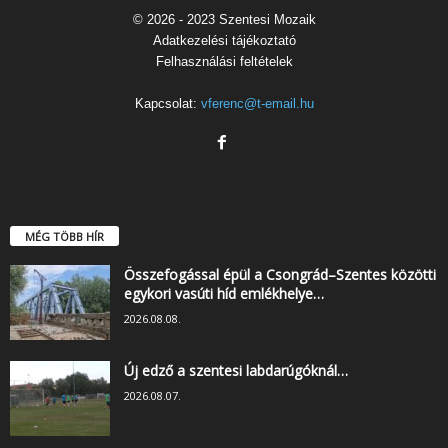
© 2026 - 2023 Szentesi Mozaik
Adatkezelési tájékoztató
Felhasználási feltételek
Kapcsolat:
vferenc@t-email.hu
MÉG TÖBB HÍR
Összefogással épül a Csongrád–Szentes közötti
egykori vasúti híd emlékhelye…
2026.08.08.
Új edző a szentesi labdarúgóknál…
2026.08.07.