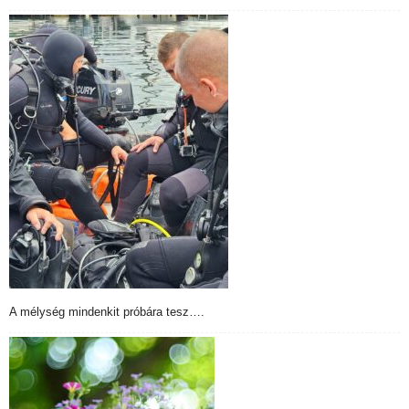
A mélység mindenkit próbára tesz….