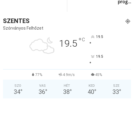
prog…
SZENTES
Szórványos Felhőzet
19.5
°
C
19.5
°
19.5
°
77%
4.9m/s
45%
SZO
VAS
HÉT
KED
SZE
34
°
36
°
38
°
40
°
33
°