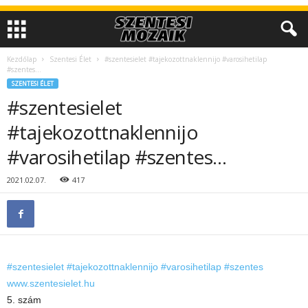
Kezdőlap
Szentesi Élet
#szentesielet #tajekozottnaklennijo #varosihetilap
#szentes…
SZENTESI ÉLET
#szentesielet
#tajekozottnaklennijo
#varosihetilap #szentes…
2021.02.07.
417
#szentesielet
#tajekozottnaklennijo
#varosihetilap
#szentes
www.szentesielet.hu
5. szám