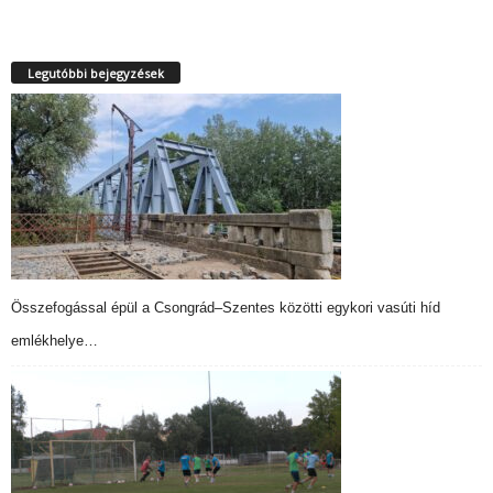
Legutóbbi bejegyzések
Összefogással épül a Csongrád–Szentes közötti egykori vasúti híd
emlékhelye…