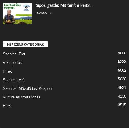
Sipos gazda: Mit tanít a kert?…
2026.08.07.
NÉPSZERŰ KATEGÓRIÁK
9606
Szentesi Élet
5233
Vízisportok
5062
Hírek
5030
Szentesi VK
4521
Szentesi Művelődési Központ
4238
Kultúra és szórakozás
3515
Hírek