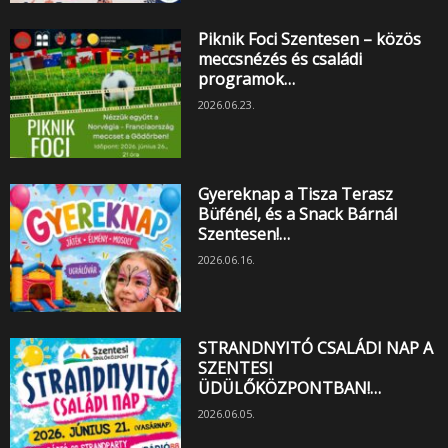
Piknik Foci Szentesen – közös
meccsnézés és családi
programok…
2026.06.23.
Gyereknap a Tisza Terasz
Büfénél, és a Snack Bárnál
Szentesen!…
2026.06.16.
STRANDNYITÓ CSALÁDI NAP A
SZENTESI
ÜDÜLŐKÖZPONTBAN!…
2026.06.05.