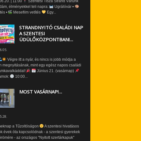
6.20. | 11:00
Szentesi Tisza Strand Várunk
dám, élményekkel teli napra:
Ugrálóvár •
tés •
Mesefilm vetítés
Egy...
STRANDNYITÓ CSALÁDI NAP
A SZENTESI
ÜDÜLŐKÖZPONTBAN!…
6.05.
Végre itt a nyár, és nincs is jobb módja a
n megnyitásának, mint egy egész napos családi
amkavalkáddal!
Június 21. (vasárnap)
amok:
10:00...
MOST VASÁRNAP!…
5.28.
eknap a Tűzoltóságon
A szentesi hivatásos
ók évek óta kapcsolódnak - a szentesi gyerekek
römére - az országos "Nyitott szertárkapuk"