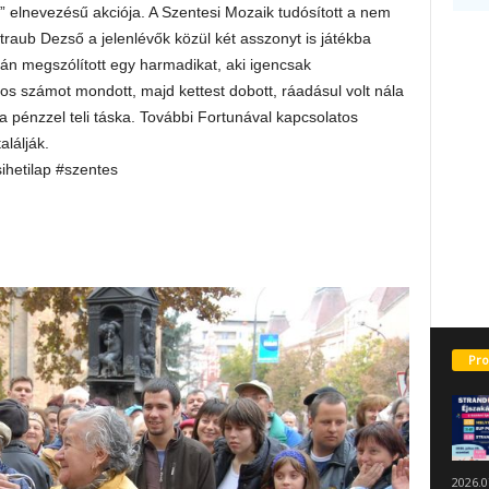
rt” elnevezésű akciója. A Szentesi Mozaik tudósított a nem
raub Dezső a jelenlévők közül két asszonyt is játékba
ztán megszólított egy harmadikat, aki igencsak
ros számot mondott, majd kettest dobott, ráadásul volt nála
 a pénzzel teli táska. További Fortunával kapcsolatos
alálják.
sihetilap #szentes
Pro
2026.0