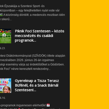
ok Éjszakája a Szentesi Sport- és
özpontban – egy felejthetetlen nyári este vár
A közönség döntött: a medencés moziban idén
 sikerű...
Piknik Foci Szentesen – közös
meccsnézés és családi
programok…
6.23.
ntesi Diákönkormányzat (SZÍVDÖK) ötlete alapján
ervezésében 2026. június 26-án izgalmas
ségi esemény várja az érdeklődőket a Gödörben.
nik Foci” névre keresztelt rendezvény...
Gyereknap a Tisza Terasz
Büfénél, és a Snack Bárnál
Szentesen!…
6.16.
 programok ingyenesen elérhetők!