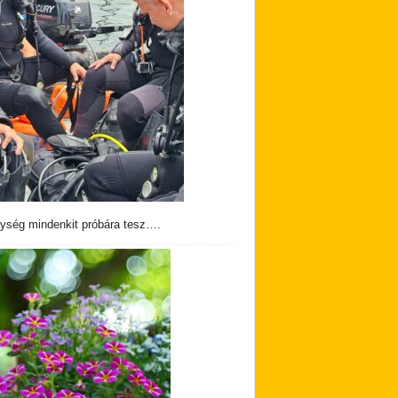
ység mindenkit próbára tesz….