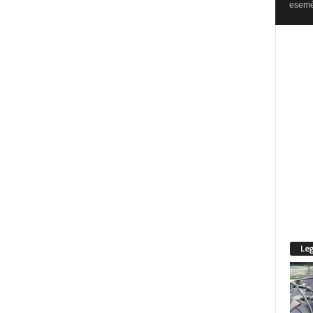
esemén
Leg