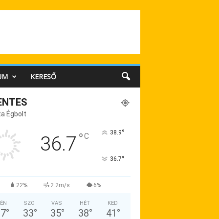
UM
KERESŐ
ENTES
a Égbolt
°
38.9
°
C
36.7
°
36.7
22%
2.2m/s
6%
ÉN
SZO
VAS
HÉT
KED
37
°
33
°
35
°
38
°
41
°