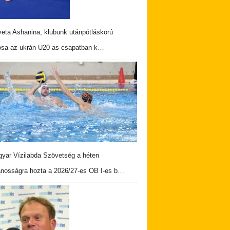
veta Ashanina, klubunk utánpótláskorú
osa az ukrán U20-as csapatban k…
yar Vízilabda Szövetség a héten
ánosságra hozta a 2026/27-es OB I-es b…