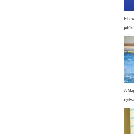
Eliza
játék
A Mag
nyilv