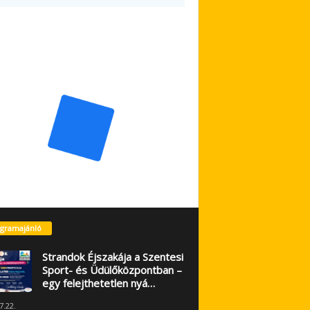
gramajánló
Strandok Éjszakája a Szentesi
Sport- és Üdülőközpontban –
egy felejthetetlen nyá…
7.22.