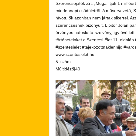
Szerencsejáték Zrt. „Megállítjuk 1 millióé
mindennapi csődületről. A műsorvezető, St
hívott, ők azonban nem jártak sikerrel. A
szerencsésnek bizonyult. Lipitor Jolán pá
érvényes hatoslottó-szelvény, így övé lett
történeteinket a Szentesi Élet 11. oldalán t
#szentesielet #tajekozottnaklennijo #varo
www.szentesielet.hu
5. szám
Múltidéző|40