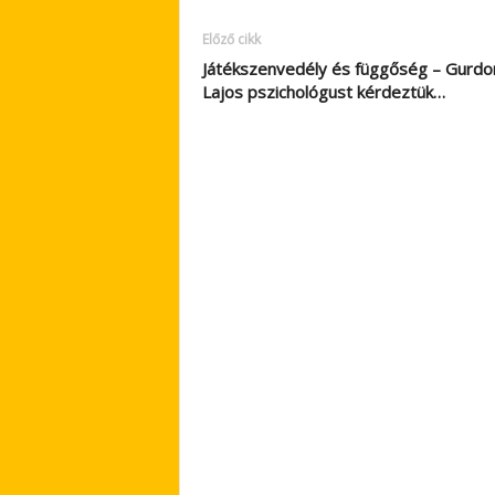
Előző cikk
Játékszenvedély és függőség – Gurdo
Lajos pszichológust kérdeztük…