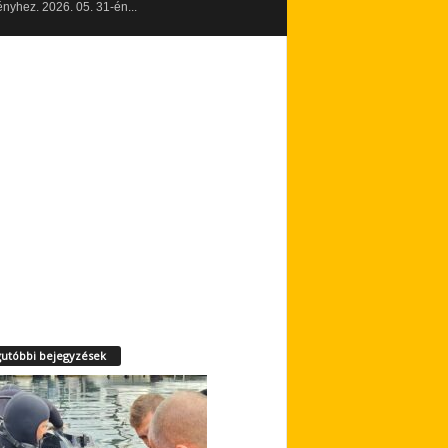
yhez. 2026. 05. 31-én...
utóbbi bejegyzések