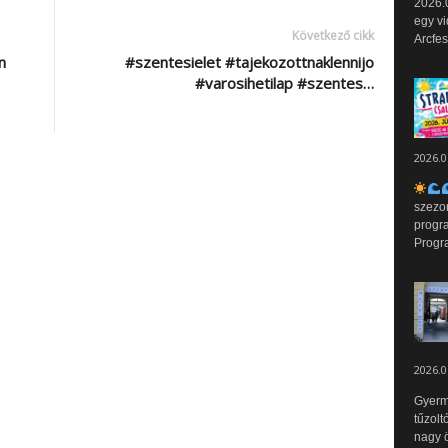
2026.0
egy vi
Következő cikk
Arcfes
n
#szentesielet #tajekozottnaklennijo
#varosihetilap #szentes…
2026.0
szezo
progr
Progr
2026.0
Gyerm
tűzolt
nagy ö