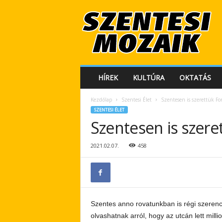
S
z
e
n
t
e
s
HÍREK
KULTÚRA
OKTATÁS
i
M
Kezdőlap
Szentesi Élet
Szentesen is szerettük Fo
o
SZENTESI ÉLET
z
Szentesen is szere
a
i
k
2021.02.07.
458
Szentes anno rovatunkban is régi szerencs
olvashatnak arról, hogy az utcán lett mil