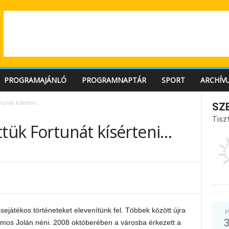
PROGRAMAJÁNLÓ
PROGRAMNAPTÁR
SPORT
ARCHÍV
rtunát kísérteni…
SZ
Tiszt
ttük Fortunát kísérteni…
ejátékos történeteket elevenítünk fel. Többek között újra
P
liomos Jolán néni. 2008 októberében a városba érkezett a