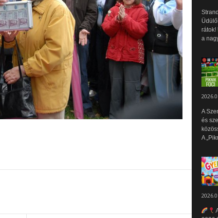
Strand
Üdülők
rátok!
a nagy
2026.0
A Sze
és sz
közös
A „Pik
2026.0
A