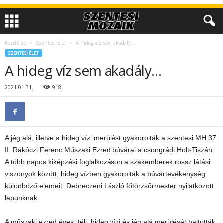
Kezdőlap
Szentesi Élet
A hideg víz sem akadály…
SZENTESI ÉLET
A hideg víz sem akadály…
2021.01.31.
918
A jég alá, illetve a hideg vízi merülést gyakorolták a szentesi MH 37.
II. Rákóczi Ferenc Műszaki Ezred búvárai a csongrádi Holt-Tiszán.
A több napos kiképzési foglalkozáson a szakemberek rossz látási
viszonyok között, hideg vízben gyakorolták a búvártevékenység
különböző elemeit. Debreczeni László főtörzsőrmester nyilatkozott
lapunknak.
A műszaki ezred éves, téli, hideg vízi és jég alá merülését hajtották