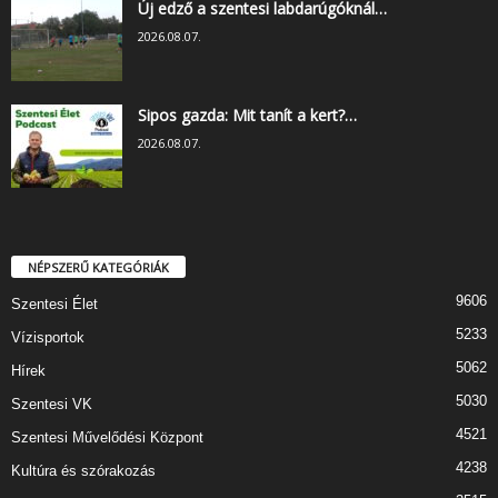
Új edző a szentesi labdarúgóknál…
2026.08.07.
Sipos gazda: Mit tanít a kert?…
2026.08.07.
NÉPSZERŰ KATEGÓRIÁK
9606
Szentesi Élet
5233
Vízisportok
5062
Hírek
5030
Szentesi VK
4521
Szentesi Művelődési Központ
4238
Kultúra és szórakozás