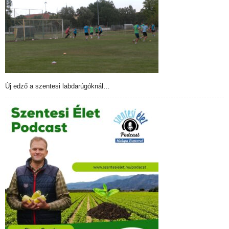
Új edző a szentesi labdarúgóknál…