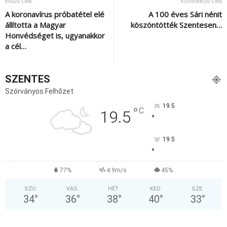
Előző cikk
Következő cikk
A koronavírus próbatétel elé
A 100 éves Sári nénit
állította a Magyar
köszöntötték Szentesen…
Honvédséget is, ugyanakkor
a cél…
SZENTES
Szórványos Felhőzet
19.5
°
C
19.5
°
19.5
°
77%
4.9m/s
45%
SZO
VAS
HÉT
KED
SZE
34
°
36
°
38
°
40
°
33
°