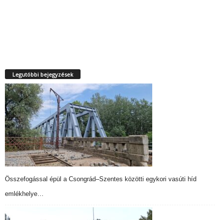
Legutóbbi bejegyzések
Összefogással épül a Csongrád–Szentes közötti egykori vasúti híd
emlékhelye…