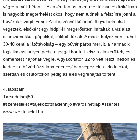
végre a múlt héten. – Ez azért fontos, mert mentálisan és fizikálisan
is nagyobb megterhelést okoz, hogy nem tudnak a felszínre jönni a
búvárok levegőt venni. A kiképzésnél különböző gyakorlatokat
végeztek, elsőként egy hídpillér megerősítést imitáltak a víz alatt
szerszámokkal, gépekkel, cölöpöt fúrtak. A másik helyszínen – ahol
30-40 centi a látótávolság – egy búvár páros merült, a harmadik
foglalkozási helyen pedig a jéggel borított felszín alá kerültek, és
önmentést hajtottak végre. A gyakorlaton 12 fő vett részt, hétfőn és
kedden a búvárbázis tanmedencéjében végezték a feladatokat,
szerdán és csütörtökön pedig az éles végrehajtás történt.
4. lapszám
Társadalom|50
#szentesielet #tajekozottnaklennijo #varosihetilap #szentes
www.szentesielet.hu