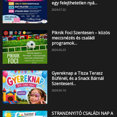
egy felejthetetlen nyá…
2026.07.22.
Piknik Foci Szentesen – közös
meccsnézés és családi
programok…
2026.06.23.
Gyereknap a Tisza Terasz
Büfénél, és a Snack Bárnál
Szentesen!…
2026.06.16.
STRANDNYITÓ CSALÁDI NAP A