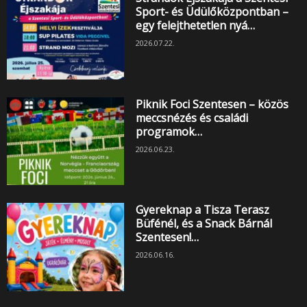
Sport- és Üdülőközpontban –
egy felejthetetlen nyá…
2026.07.22.
Piknik Foci Szentesen – közös
meccsnézés és családi
programok…
2026.06.23.
Gyereknap a Tisza Terasz
Büfénél, és a Snack Bárnál
Szentesen!…
2026.06.16.