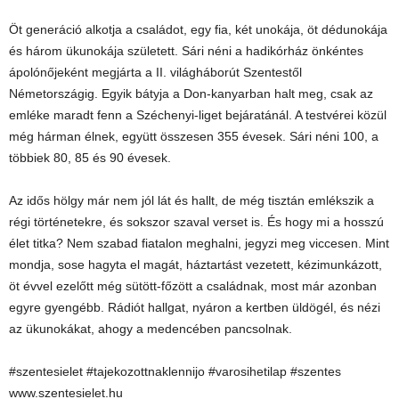
Öt generáció alkotja a családot, egy fia, két unokája, öt dédunokája
és három ükunokája született. Sári néni a hadikórház önkéntes
ápolónőjeként megjárta a II. világháborút Szentestől
Németországig. Egyik bátyja a Don-kanyarban halt meg, csak az
emléke maradt fenn a Széchenyi-liget bejáratánál. A testvérei közül
még hárman élnek, együtt összesen 355 évesek. Sári néni 100, a
többiek 80, 85 és 90 évesek.
Az idős hölgy már nem jól lát és hallt, de még tisztán emlékszik a
régi történetekre, és sokszor szaval verset is. És hogy mi a hosszú
élet titka? Nem szabad fiatalon meghalni, jegyzi meg viccesen. Mint
mondja, sose hagyta el magát, háztartást vezetett, kézimunkázott,
öt évvel ezelőtt még sütött-főzött a családnak, most már azonban
egyre gyengébb. Rádiót hallgat, nyáron a kertben üldögél, és nézi
az ükunokákat, ahogy a medencében pancsolnak.
#szentesielet #tajekozottnaklennijo #varosihetilap #szentes
www.szentesielet.hu