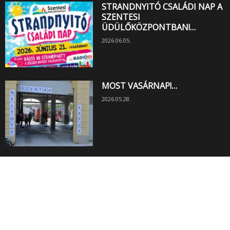
STRANDNYITÓ CSALÁDI NAP A
SZENTESI
ÜDÜLŐKÖZPONTBAN!…
2026.06.05.
MOST VASÁRNAP!…
2026.05.28.