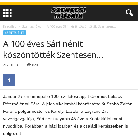
Kezdőlap
Szentesi Élet
A 100 éves Sári nénit köszöntötték Szentesen…
SZENTESI ÉLET
A 100 éves Sári nénit
köszöntötték Szentesen…
2021.01.31.
820
Január 27-én ünnepelte 100. születésnapját Csernus-Lukács
Péterné Antal Sára. A jeles alkalomból köszöntötte őt Szabó Zoltán
Ferenc polgármester és Károlyi László, a Legrand Zrt.
vezérigazgatója, Sári néni ugyanis 45 éve a Kontaktától ment
nyugdíjba. Korábban a házi iparban és a családi kertészetben is
dolgozott.