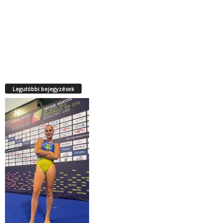
Legutóbbi bejegyzések