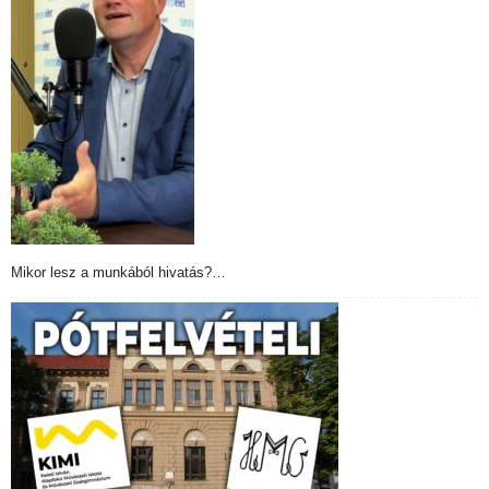
Mikor lesz a munkából hivatás?…