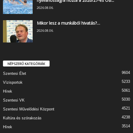
nyilvánosságra hozta a 2026/27-es OB...
2026.08.06.
Mikor lesz a munkából hivatás?…
2026.08.06.
NÉPSZERŰ KATEGÓRIÁK
9604
Szentesi Élet
5233
Vízisportok
5061
Hírek
5030
Szentesi VK
4521
Szentesi Művelődési Központ
4238
Kultúra és szórakozás
3514
Hírek