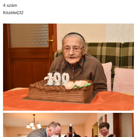
4.szám
Közélet|32