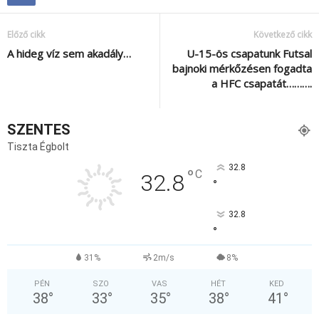
Előző cikk
Következő cikk
A hideg víz sem akadály…
U-15-ös csapatunk Futsal
bajnoki mérkőzésen fogadta
a HFC csapatát……….
SZENTES
Tiszta Égbolt
32.8
°
C
32.8
°
32.8
°
31%
2m/s
8%
PÉN
SZO
VAS
HÉT
KED
38
°
33
°
35
°
38
°
41
°