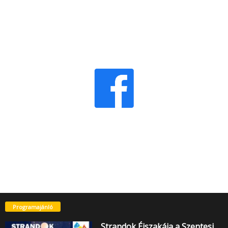
Programajánló
Strandok Éjszakája a Szentesi