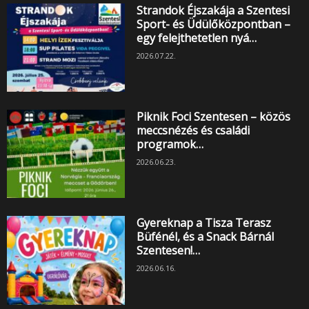
Strandok Éjszakája a Szentesi
Sport- és Üdülőközpontban –
egy felejthetetlen nyá…
2026.07.22.
Piknik Foci Szentesen – közös
meccsnézés és családi
programok…
2026.06.23.
Gyereknap a Tisza Terasz
Büfénél, és a Snack Bárnál
Szentesen!…
2026.06.16.