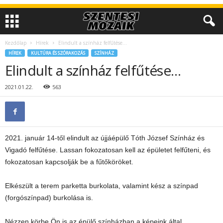
Kezdőlap
Hírek
Elindult a színház felfűtése…
HÍREK
KULTÚRA ÉS SZÓRAKOZÁS
SZÍNHÁZ
Elindult a színház felfűtése…
2021.01.22.
563
2021. január 14-től elindult az újjáépülő Tóth József Színház és
Vigadó felfűtése. Lassan fokozatosan kell az épületet felfűteni, és
fokozatosan kapcsolják be a fűtőköröket.
Elkészült a terem parketta burkolata, valamint kész a színpad
(forgószínpad) burkolása is.
Nézzen körbe Ön is az épülő színházban a képeink által.