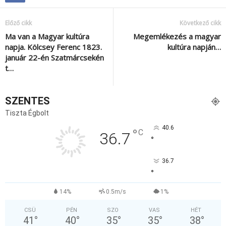
Előző cikk
Következő cikk
Ma van a Magyar kultúra
Megemlékezés a magyar
napja. Kölcsey Ferenc 1823.
kultúra napján…
január 22-én Szatmárcsekén
t…
SZENTES
Tiszta Égbolt
40.6
°
C
36.7
°
36.7
°
14%
0.5m/s
1%
CSÜ
PÉN
SZO
VAS
HÉT
41
°
40
°
35
°
35
°
38
°