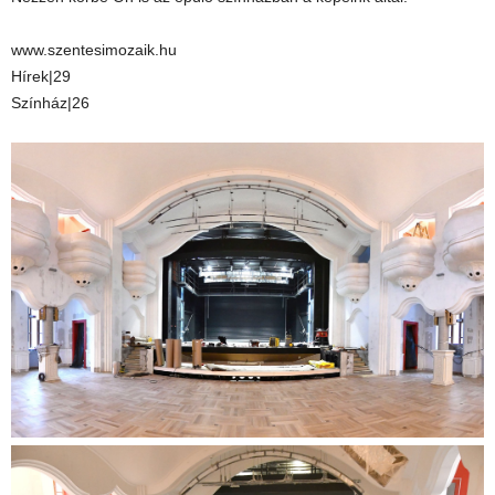
www.szentesimozaik.hu
Hírek|29
Színház|26