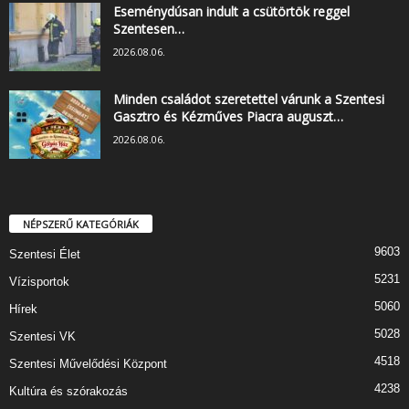
Eseménydúsan indult a csütörtök reggel
Szentesen…
2026.08.06.
Minden családot szeretettel várunk a Szentesi
Gasztro és Kézműves Piacra auguszt…
2026.08.06.
NÉPSZERŰ KATEGÓRIÁK
9603
Szentesi Élet
5231
Vízisportok
5060
Hírek
5028
Szentesi VK
4518
Szentesi Művelődési Központ
4238
Kultúra és szórakozás