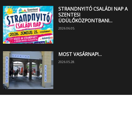
STRANDNYITÓ CSALÁDI NAP A
SZENTESI
ÜDÜLŐKÖZPONTBAN!…
2026.06.05.
MOST VASÁRNAP!…
2026.05.28.