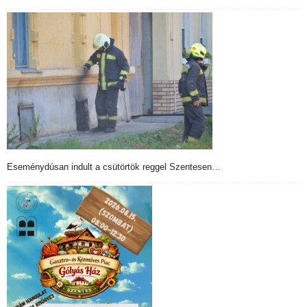
Eseménydúsan indult a csütörtök reggel Szentesen…