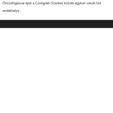
Összefogással épül a Csongrád–Szentes közötti egykori vasúti híd
emlékhelye…