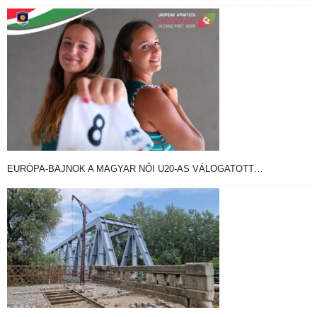
EURÓPA-BAJNOK A MAGYAR NŐI U20-AS VÁLOGATOTT…