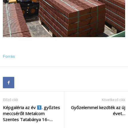
Forrás
Előző cikk
Következő cikk
Képgaléria az év
. győztes
Győzelemmel kezdték az új
meccséről! Metalcom
évet…
Szentes Tatabánya 16–…