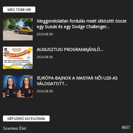
MÉG TÖBB HÍR
Meggondolatlan fordulás miatt ütközött össze
egy Suzuki és egy Dodge Challenger...
2026.08.08.
AUGUSZTUSI PROGRAMAJÁNLÓ…
2026.08.08.
EURÓPA-BAJNOK A MAGYAR NŐI U20-AS
VÁLOGATOTT…
2026.08.08.
NÉPSZERŰ KATEGÓRIÁK
9607
Szentesi Élet