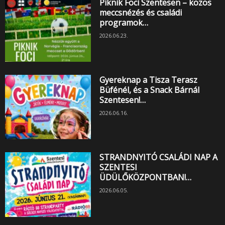
Piknik Foci Szentesen – közös
meccsnézés és családi
programok…
2026.06.23.
Gyereknap a Tisza Terasz
Büfénél, és a Snack Bárnál
Szentesen!…
2026.06.16.
STRANDNYITÓ CSALÁDI NAP A
SZENTESI
ÜDÜLŐKÖZPONTBAN!…
2026.06.05.