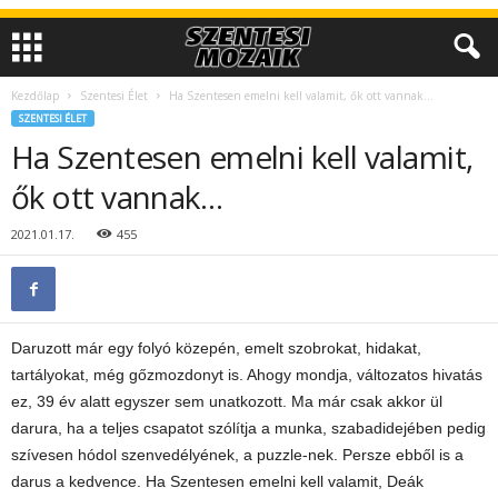
Kezdőlap
Szentesi Élet
Ha Szentesen emelni kell valamit, ők ott vannak…
SZENTESI ÉLET
Ha Szentesen emelni kell valamit,
ők ott vannak…
2021.01.17.
455
Daruzott már egy folyó közepén, emelt szobrokat, hidakat,
tartályokat, még gőzmozdonyt is. Ahogy mondja, változatos hivatás
ez, 39 év alatt egyszer sem unatkozott. Ma már csak akkor ül
darura, ha a teljes csapatot szólítja a munka, szabadidejében pedig
szívesen hódol szenvedélyének, a puzzle-nek. Persze ebből is a
darus a kedvence. Ha Szentesen emelni kell valamit, Deák