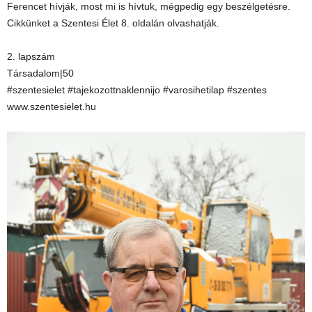
Ferencet hívják, most mi is hívtuk, mégpedig egy beszélgetésre.
Cikkünket a Szentesi Élet 8. oldalán olvashatják.
2. lapszám
Társadalom|50
#szentesielet #tajekozottnaklennijo #varosihetilap #szentes
www.szentesielet.hu