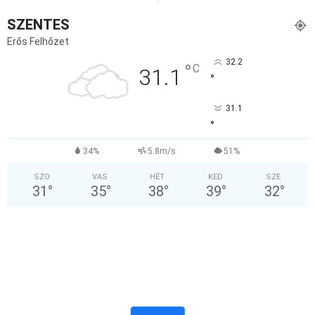
SZENTES
Erős Felhőzet
32.2
°
C
31.1
°
31.1
°
34%
5.8m/s
51%
SZO
VAS
HÉT
KED
SZE
31
°
35
°
38
°
39
°
32
°