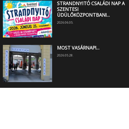
STRANDNYITÓ CSALÁDI NAP A
SZENTESI
ÜDÜLŐKÖZPONTBAN!…
2026.06.05.
MOST VASÁRNAP!…
2026.05.28.