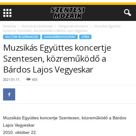
Kezdőlap
Kultúra és szórakozás
Hangversenyközpont
Muzsikás Együttes
koncertje Szentesen, közreműködő a Bárdos Lajos Vegyeskar
KULTÚRA ÉS SZÓRAKOZÁS
HANGVERSENYKÖZPONT
HÍREK
Muzsikás Együttes koncertje
Szentesen, közreműködő a
Bárdos Lajos Vegyeskar
2021.01.11.
433
Muzsikás Együttes koncertje Szentesen, közreműködő a Bárdos
Lajos Vegyeskar
2010. október 22.