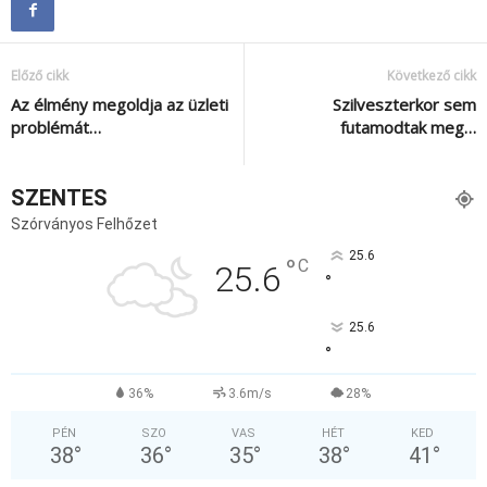
Előző cikk
Következő cikk
Az élmény megoldja az üzleti
Szilveszterkor sem
problémát…
futamodtak meg…
SZENTES
Szórványos Felhőzet
25.6
°
C
25.6
°
25.6
°
36%
3.6m/s
28%
PÉN
SZO
VAS
HÉT
KED
38
°
36
°
35
°
38
°
41
°