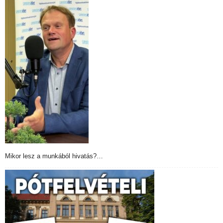
Mikor lesz a munkából hivatás?…