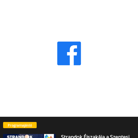
Programajánló
Strandok Éjszakája a Szentesi