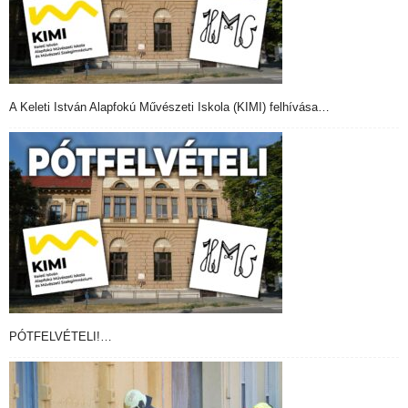
A Keleti István Alapfokú Művészeti Iskola (KIMI) felhívása…
PÓTFELVÉTELI!…