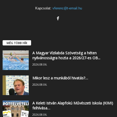
Kapcsolat:
vferenc@t-email.hu
MÉG TÖBB HÍR
A Magyar Vízilabda Szövetség a héten
nyilvánosságra hozta a 2026/27-es OB...
2026.08.06.
Mikor lesz a munkából hivatás?…
2026.08.06.
A Keleti István Alapfokú Művészeti Iskola (KIMI)
felhívása…
2026.08.06.