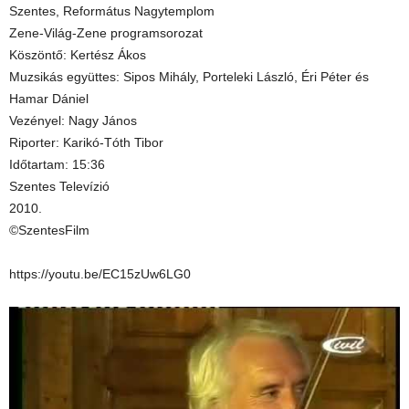
Szentes, Református Nagytemplom
Zene-Világ-Zene programsorozat
Köszöntő: Kertész Ákos
Muzsikás együttes: Sipos Mihály, Porteleki László, Éri Péter és
Hamar Dániel
Vezényel: Nagy János
Riporter: Karikó-Tóth Tibor
Időtartam: 15:36
Szentes Televízió
2010.
©SzentesFilm
https://youtu.be/EC15zUw6LG0