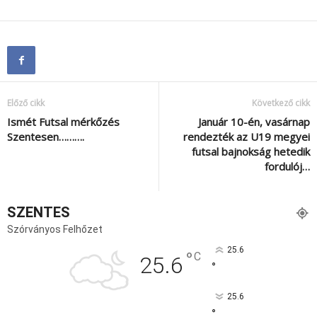
Előző cikk
Következő cikk
Ismét Futsal mérkőzés
Január 10-én, vasárnap
Szentesen……….
rendezték az U19 megyei
futsal bajnokság hetedik
fordulój…
SZENTES
Szórványos Felhőzet
25.6
°
C
25.6
°
25.6
°