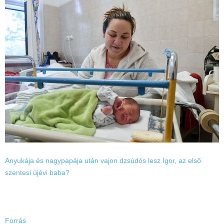
Anyukája és nagypapája után vajon dzsúdós lesz Igor, az első
szentesi újévi baba?
Forrás