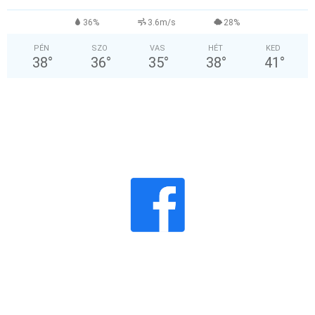
36%
3.6m/s
28%
PÉN
SZO
VAS
HÉT
KED
38
°
36
°
35
°
38
°
41
°