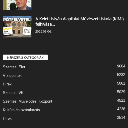
A Keleti István Alapfokú Művészeti Iskola (KIMI)
felhívása…
2026.08.06.
NÉPSZERŰ KATEGÓRIÁK
9604
Szentesi Élet
5232
Vízisportok
5061
Hírek
5029
Szentesi VK
4521
Szentesi Művelődési Központ
4238
Kultúra és szórakozás
3514
Hírek