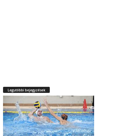
Legutóbbi bejegyzések