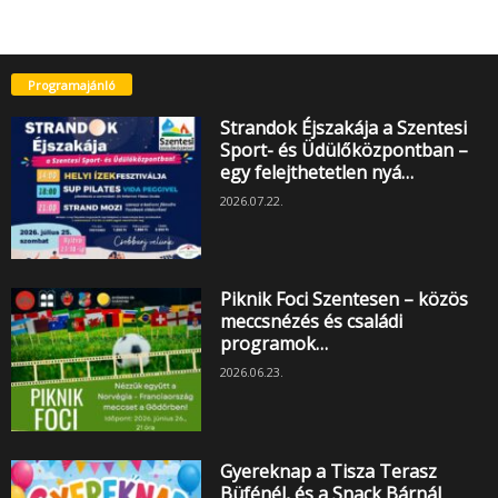
Programajánló
Strandok Éjszakája a Szentesi
Sport- és Üdülőközpontban –
egy felejthetetlen nyá…
2026.07.22.
Piknik Foci Szentesen – közös
meccsnézés és családi
programok…
2026.06.23.
Gyereknap a Tisza Terasz
Büfénél, és a Snack Bárnál