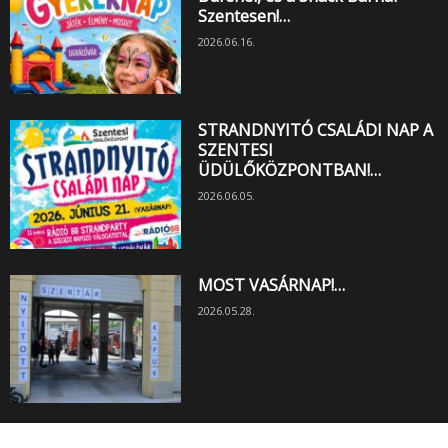
Szentesen!…
2026.06.16.
STRANDNYITÓ CSALÁDI NAP A
SZENTESI
ÜDÜLŐKÖZPONTBAN!…
2026.06.05.
MOST VASÁRNAP!…
2026.05.28.