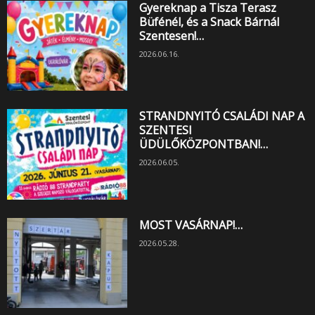
Gyereknap a Tisza Terasz
Büfénél, és a Snack Bárnál
Szentesen!…
2026.06.16.
STRANDNYITÓ CSALÁDI NAP A
SZENTESI
ÜDÜLŐKÖZPONTBAN!…
2026.06.05.
MOST VASÁRNAP!…
2026.05.28.