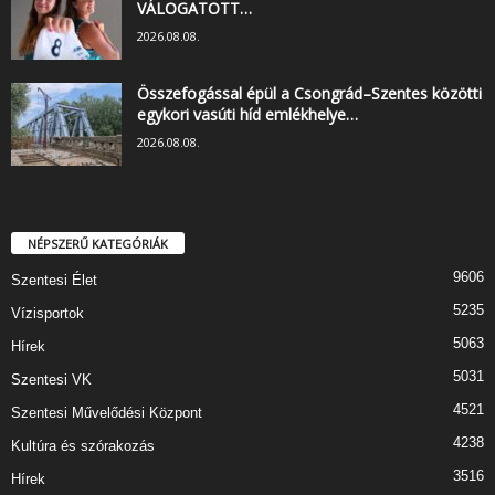
VÁLOGATOTT…
2026.08.08.
Összefogással épül a Csongrád–Szentes közötti
egykori vasúti híd emlékhelye…
2026.08.08.
NÉPSZERŰ KATEGÓRIÁK
9606
Szentesi Élet
5235
Vízisportok
5063
Hírek
5031
Szentesi VK
4521
Szentesi Művelődési Központ
4238
Kultúra és szórakozás
3516
Hírek