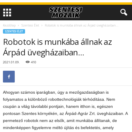
Kezdőlap
Szentesi Élet
Robotok is munkába állnak az Árpád üvegházaiban…
SZENTESI ÉLET
Robotok is munkába állnak az
Árpád üvegházaiban…
2021.01.09.
410
Ahogyan számos iparágban, úgy a mezőgazdaságban is
folyamatos a különböző robottechnológiák térhódítása. Nem
csupán a világ távolabbi pontjain, hanem itthon is, egészen
pontosan Szentes környékén, az Árpád-Agrár Zrt. üvegházaiban. A
permetező robotok nem az elsők, amit munkába állítanak, de
mindenképpen figyelemre méltó újítás és befektetés, amely