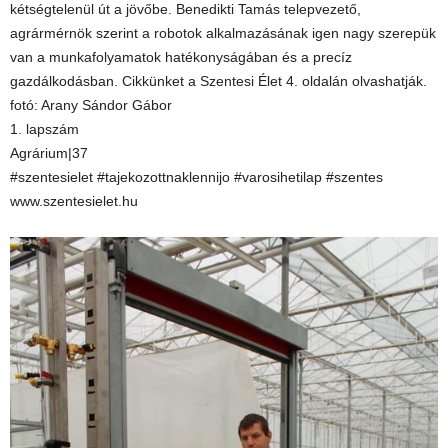
kétségtelenül út a jövőbe. Benedikti Tamás telepvezető,
agrármérnök szerint a robotok alkalmazásának igen nagy szerepük
van a munkafolyamatok hatékonyságában és a precíz
gazdálkodásban. Cikkünket a Szentesi Élet 4. oldalán olvashatják.
fotó: Arany Sándor Gábor
1. lapszám
Agrárium|37
#szentesielet #tajekozottnaklennijo #varosihetilap #szentes
www.szentesielet.hu