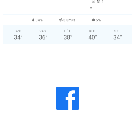
31.1
°
34%
5.8m/s
5%
SZO
VAS
HÉT
KED
SZE
34
°
36
°
38
°
40
°
34
°