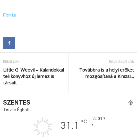
Forrás
Előző cikk
Következő cikk
Little G. Weevil – Kalandokkal
Továbbra is a helyi erőket
teli könyvhöz új lemez is
mozgósítaná a Kinizsi…
társult
SZENTES
Tiszta Égbolt
31.7
°
C
31.1
°