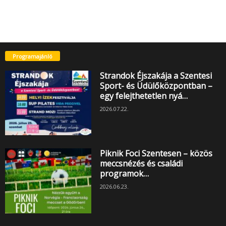
Programajánló
Strandok Éjszakája a Szentesi
Sport- és Üdülőközpontban –
egy felejthetetlen nyá…
2026.07.22.
Piknik Foci Szentesen – közös
meccsnézés és családi
programok…
2026.06.23.