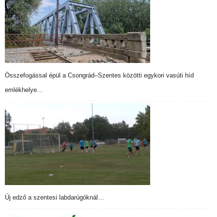
Összefogással épül a Csongrád–Szentes közötti egykori vasúti híd
emlékhelye…
Új edző a szentesi labdarúgóknál…