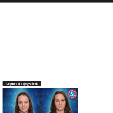
Legutóbbi bejegyzések