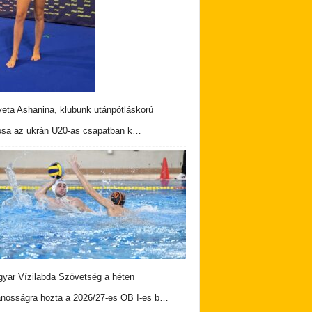
veta Ashanina, klubunk utánpótláskorú
osa az ukrán U20-as csapatban k…
yar Vízilabda Szövetség a héten
ánosságra hozta a 2026/27-es OB I-es b…