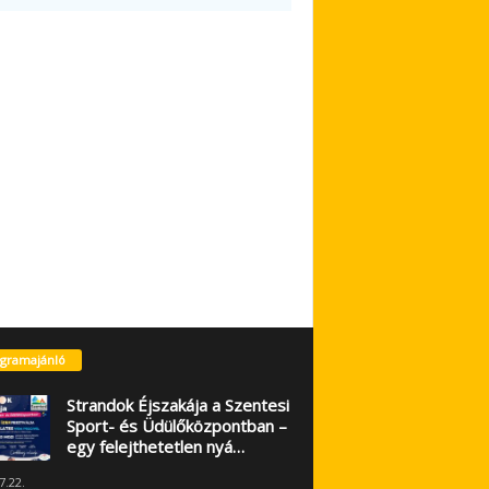
gramajánló
Strandok Éjszakája a Szentesi
Sport- és Üdülőközpontban –
egy felejthetetlen nyá…
7.22.