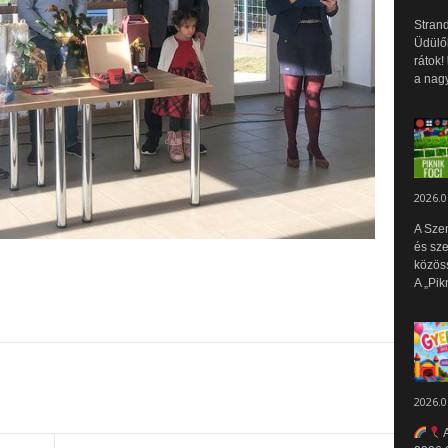
Strand
Üdülők
rátok!
a nagy
2026.0
A Sze
és sz
közös
A „Pik
2026.0
A