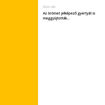
Előző cikk
Az örömet jelképező gyertyát is
meggyújtották…