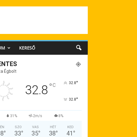
UM
KERESŐ
ENTES
a Égbolt
°
32.8
°
C
32.8
°
32.8
31%
2m/s
8%
ÉN
SZO
VAS
HÉT
KED
38
°
33
°
35
°
38
°
41
°