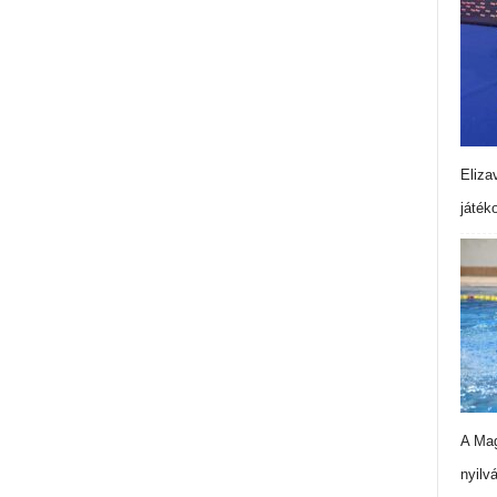
Eliza
játék
A Mag
nyilv