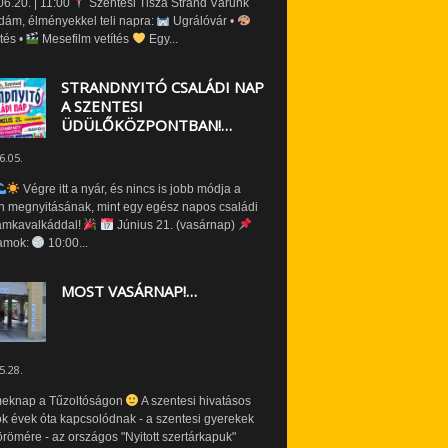
6.20. | 11:00
Szentesi Tisza Strand Várunk
dám, élményekkel teli napra:
Ugrálóvár •
tés •
Mesefilm vetítés
Egy...
STRANDNYITÓ CSALÁDI NAP
A SZENTESI
ÜDÜLŐKÖZPONTBAN!…
6.05.
Végre itt a nyár, és nincs is jobb módja a
n megnyitásának, mint egy egész napos családi
amkavalkáddal!
Június 21. (vasárnap)
amok:
10:00...
MOST VASÁRNAP!…
5.28.
eknap a Tűzoltóságon
A szentesi hivatásos
ók évek óta kapcsolódnak - a szentesi gyerekek
römére - az országos "Nyitott szertárkapuk"