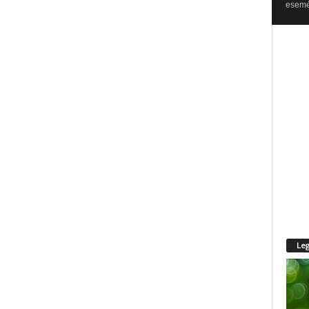
esemén
Leg