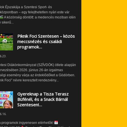
ok Éjszakája a Szentesi Sport- és
özpontban – egy felejthetetlen nyári este vár
A közönség döntött: a medencés moziban idén
 sikerű...
Piknik Foci Szentesen – közös
meccsnézés és családi
programok…
6.23.
ntesi Diákönkormányzat (SZÍVDÖK) ötlete alapján
ervezésében 2026. június 26-án izgalmas
ségi esemény várja az érdeklődőket a Gödörben.
nik Foci” névre keresztelt rendezvény...
Gyereknap a Tisza Terasz
Büfénél, és a Snack Bárnál
Szentesen!…
6.16.
 programok ingyenesen elérhetők!