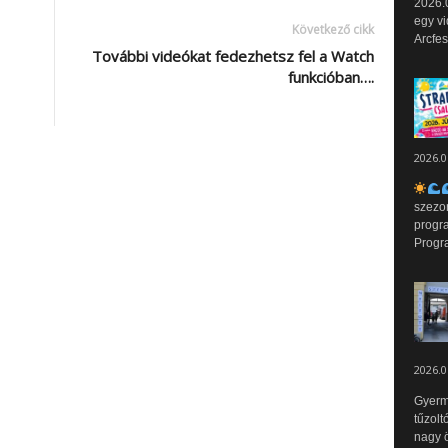
2026.0
egy vi
Következő cikk
Arcfes
További videókat fedezhetsz fel a Watch
funkcióban….
2026.0
szezo
progr
Progr
2026.0
Gyerm
tűzolt
nagy ö