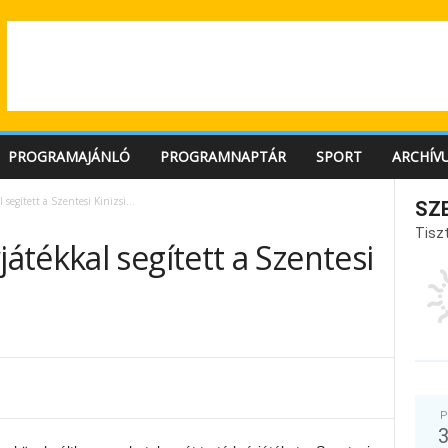
PROGRAMAJÁNLÓ
PROGRAMNAPTÁR
SPORT
ARCHÍV
segített a Szentesi Kinizsi…
SZ
Tiszt
tékkal segített a Szentesi
P