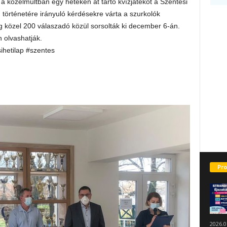
 a közelmúltban egy heteken át tartó kvízjátékot a Szentesi
, történetére irányuló kérdésekre várta a szurkolók
g közel 200 válaszadó közül sorsolták ki december 6-án.
n olvashatják.
sihetilap #szentes
Pro
2026.0