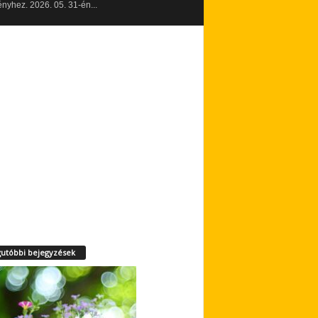
yhez. 2026. 05. 31-én...
utóbbi bejegyzések