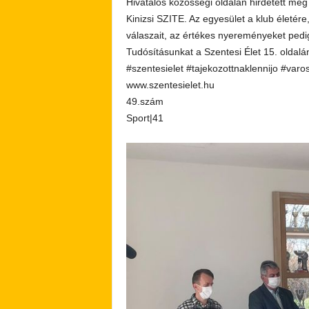
Hivatalos közösségi oldalán hirdetett meg
Kinizsi SZITE. Az egyesület a klub életére
válaszait, az értékes nyereményeket pedi
Tudósításunkat a Szentesi Élet 15. oldalá
#szentesielet #tajekozottnaklennijo #varo
www.szentesielet.hu
49.szám
Sport|41