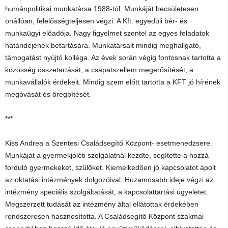
humánpolitikai munkatársa 1988-tól. Munkáját becsületesen
önállóan, felelősségteljesen végzi. A Kft. egyedüli bér- és
munkaügyi előadója. Nagy figyelmet szentel az egyes feladatok
határidejének betartására. Munkatársait mindig meghallgató,
támogatást nyújtó kolléga. Az évek során végig fontosnak tartotta a
közösség összetartását, a csapatszellem megerősítését, a
munkavállalók érdekeit. Mindig szem előtt tartotta a KFT jó hírének
megóvását és öregbítését.
***
Kiss Andrea a Szentesi Családsegítő Központ- esetmenedzsere.
Munkáját a gyermekjóléti szolgálatnál kezdte, segítette a hozzá
forduló gyermekeket, szülőket. Kiemelkedően jó kapcsolatot ápolt
az oktatási intézmények dolgozóival. Huzamosabb ideje végzi az
intézmény speciális szolgáltatását, a kapcsolattartási ügyeletet.
Megszerzett tudását az intézmény által ellátottak érdekében
rendszeresen hasznosította. A Családsegítő Központ szakmai