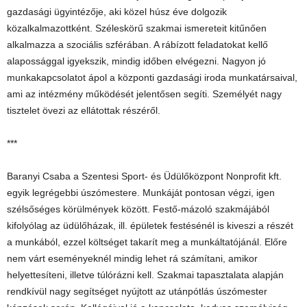
gazdasági ügyintézője, aki közel húsz éve dolgozik
közalkalmazottként. Széleskörű szakmai ismereteit kitűnően
alkalmazza a szociális szférában. A rábízott feladatokat kellő
alapossággal igyekszik, mindig időben elvégezni. Nagyon jó
munkakapcsolatot ápol a központi gazdasági iroda munkatársaival,
ami az intézmény működését jelentősen segíti. Személyét nagy
tisztelet övezi az ellátottak részéről.
***
Baranyi Csaba a Szentesi Sport- és Üdülőközpont Nonprofit kft.
egyik legrégebbi úszómestere. Munkáját pontosan végzi, igen
szélsőséges körülmények között. Festő-mázoló szakmájából
kifolyólag az üdülőházak, ill. épületek festésénél is kiveszi a részét
a munkából, ezzel költséget takarít meg a munkáltatójánál. Előre
nem várt eseményeknél mindig lehet rá számítani, amikor
helyettesíteni, illetve túlórázni kell. Szakmai tapasztalata alapján
rendkívül nagy segítséget nyújtott az utánpótlás úszómester