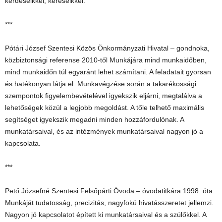
kérdéseikkel, kéréseikkel.
***
Pótári József Szentesi Közös Önkormányzati Hivatal – gondnoka,
közbiztonsági referense 2010-től Munkájára mind munkaidőben,
mind munkaidőn túl egyaránt lehet számítani. A feladatait gyorsan
és hatékonyan látja el. Munkavégzése során a takarékossági
szempontok figyelembevételével igyekszik eljárni, megtalálva a
lehetőségek közül a legjobb megoldást. A tőle telhető maximális
segítséget igyekszik megadni minden hozzáfordulónak. A
munkatársaival, és az intézmények munkatársaival nagyon jó a
kapcsolata.
***
Pető Józsefné Szentesi Felsőpárti Óvoda – óvodatitkára 1998. óta.
Munkáját tudatosság, precizitás, nagyfokú hivatásszeretet jellemzi.
Nagyon jó kapcsolatot épített ki munkatársaival és a szülőkkel. A