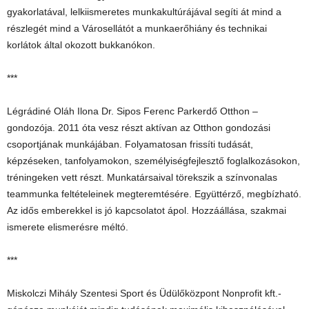
gyakorlatával, lelkiismeretes munkakultúrájával segíti át mind a
részlegét mind a Városellátót a munkaerőhiány és technikai
korlátok által okozott bukkanókon.
***
Légrádiné Oláh Ilona Dr. Sipos Ferenc Parkerdő Otthon –
gondozója. 2011 óta vesz részt aktívan az Otthon gondozási
csoportjának munkájában. Folyamatosan frissíti tudását,
képzéseken, tanfolyamokon, személyiségfejlesztő foglalkozásokon,
tréningeken vett részt. Munkatársaival törekszik a színvonalas
teammunka feltételeinek megteremtésére. Együttérző, megbízható.
Az idős emberekkel is jó kapcsolatot ápol. Hozzáállása, szakmai
ismerete elismerésre méltó.
***
Miskolczi Mihály Szentesi Sport és Üdülőközpont Nonprofit kft.-