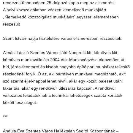
rendezett ünnepségen 25 dolgozó kapta meg az elismerést.
A helyi közszolgálatban végzett kiemelkedő munkájáért
„Kiemelkedő közszolgálati munkájáért” egyszeri elismerésben
részesült
Szent István-napja tiszteletére városi elismerésben részesültek:
Almási László Szentes Városellátó Nonprofit kft. kőműves kfit .
kőműves munkavállalója 2004 óta. Munkavégzése alapvetően út,
híd, járda-fenntartó és kisebb nagyobb építőipari munkákat teljesítő
részlegénél folyik. Ő az, aki bármilyen munkával megbízható, akit
szó szerint éjjel-nappal lehet hívni, akár egy közúti baleset utáni
takarítás, akár egy rendkívüli útlezárás kapcsán. A rendkívül
változatos feladatoknak a technikai lehetőségek szabta korlátok
között tesz eleget.
***
Andula Éva Szentes Város Hajléktalan Segítő Központjának –