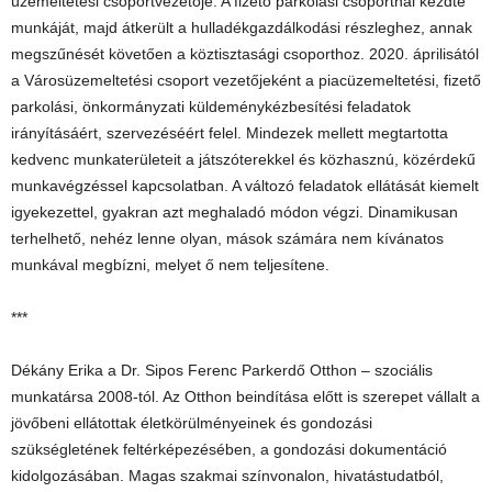
üzemeltetési csoportvezetője. A fizető parkolási csoportnál kezdte
munkáját, majd átkerült a hulladékgazdálkodási részleghez, annak
megszűnését követően a köztisztasági csoporthoz. 2020. áprilisától
a Városüzemeltetési csoport vezetőjeként a piacüzemeltetési, fizető
parkolási, önkormányzati küldeménykézbesítési feladatok
irányításáért, szervezéséért felel. Mindezek mellett megtartotta
kedvenc munkaterületeit a játszóterekkel és közhasznú, közérdekű
munkavégzéssel kapcsolatban. A változó feladatok ellátását kiemelt
igyekezettel, gyakran azt meghaladó módon végzi. Dinamikusan
terhelhető, nehéz lenne olyan, mások számára nem kívánatos
munkával megbízni, melyet ő nem teljesítene.
***
Dékány Erika a Dr. Sipos Ferenc Parkerdő Otthon – szociális
munkatársa 2008-tól. Az Otthon beindítása előtt is szerepet vállalt a
jövőbeni ellátottak életkörülményeinek és gondozási
szükségletének feltérképezésében, a gondozási dokumentáció
kidolgozásában. Magas szakmai színvonalon, hivatástudatból,