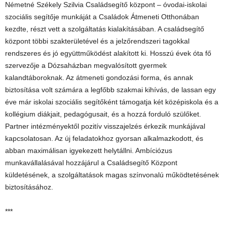
Németné Székely Szilvia Családsegítő központ – óvodai-iskolai
szociális segítője munkáját a Családok Átmeneti Otthonában
kezdte, részt vett a szolgáltatás kialakításában. A családsegítő
központ többi szakterületével és a jelzőrendszeri tagokkal
rendszeres és jó együttműködést alakított ki. Hosszú évek óta fő
szervezője a Dózsaházban megvalósított gyermek
kalandtáboroknak. Az átmeneti gondozási forma, és annak
biztosítása volt számára a legfőbb szakmai kihívás, de lassan egy
éve már iskolai szociális segítőként támogatja két középiskola és a
kollégium diákjait, pedagógusait, és a hozzá forduló szülőket.
Partner intézményektől pozitív visszajelzés érkezik munkájával
kapcsolatosan. Az új feladatokhoz gyorsan alkalmazkodott, és
abban maximálisan igyekezett helytállni. Ambíciózus
munkavállalásával hozzájárul a Családsegítő Központ
küldetésének, a szolgáltatások magas színvonalú működtetésének
biztosításához.
***