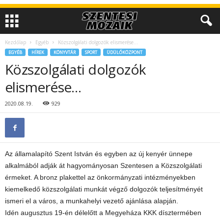
Kezdőlap
Egyéb
Közszolgálati dolgozók elismerése…
EGYÉB
HÍREK
KÖNYVTÁR
SPORT
ÜDÜLŐKÖZPONT
Közszolgálati dolgozók
elismerése…
2020.08.19.
929
Az államalapító Szent István és egyben az új kenyér ünnepe
alkalmából adják át hagyományosan Szentesen a Közszolgálati
érmeket. A bronz plakettel az önkormányzati intézményekben
kiemelkedő közszolgálati munkát végző dolgozók teljesítményét
ismeri el a város, a munkahelyi vezető ajánlása alapján.
Idén augusztus 19-én délelőtt a Megyeháza KKK dísztermében