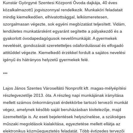
Kunstár Györgyné Szentesi Központi Óvoda dajkája, 40 éves
közalkalmazott1 jogviszonnyal rendelkezik. Munkaköri feladatait
mindig kiemelkedően, elhivatottsággal, lelkiismeretesen,
szorgalmasan végezte, sok egyéni megbízatást teljesített. Vidám,
lendületes munkatársként egyaránt segítette a pályakezdő és a
gyakorlott óvodapedagógusok nevelőmunkáját. A gyermekek
nevelését, gondozását szeretetteljes odafordulással és elfogadó
attitűddel végezte. Kiemelkedő érzékkel fordult a sajátos nevelési
igényű és hátrányos helyzetű gyermekek felé.
***
Lajos János Szentes Városellátó Nonprofit kft. magas-mélyépítési
részlegvezetője 2013. óta. A részleg napi munkájának irányítása
mellett számos önkormányzati érdekkörbe tartozó tervezői munkát
végez, amelynek később saját beruházásban kivitelezője, majd
üzemeltetője is. Az eseti bejelentések helyszínelése, a szükséges
műszaki megoldások kialakítása, egyeztetése mellett ellátja az
elektronikus közműegyeztetés feladatát. Több évtizedes tervezői