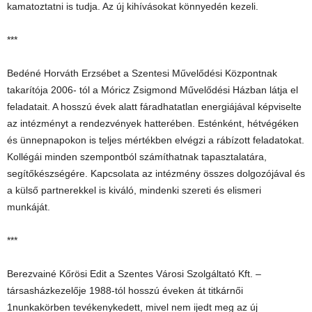
kamatoztatni is tudja. Az új kihívásokat könnyedén kezeli.
***
Bedéné Horváth Erzsébet a Szentesi Művelődési Központnak
takarítója 2006- tól a Móricz Zsigmond Művelődési Házban látja el
feladatait. A hosszú évek alatt fáradhatatlan energiájával képviselte
az intézményt a rendezvények hatterében. Esténként, hétvégéken
és ünnepnapokon is teljes mértékben elvégzi a rábízott feladatokat.
Kollégái minden szempontból számíthatnak tapasztalatára,
segítőkészségére. Kapcsolata az intézmény összes dolgozójával és
a külső partnerekkel is kiváló, mindenki szereti és elismeri
munkáját.
***
Berezvainé Kőrösi Edit a Szentes Városi Szolgáltató Kft. –
társasházkezelője 1988-tól hosszú éveken át titkárnői
1nunkakörben tevékenykedett, mivel nem ijedt meg az új