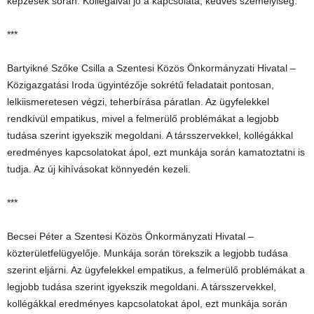
képzések során. Kollégáival jó a kapcsolata, kedves személyiség.
***
Bartyikné Szőke Csilla a Szentesi Közös Önkormányzati Hivatal –
Közigazgatási Iroda ügyintézője sokrétű feladatait pontosan,
lelkiismeretesen végzi, teherbírása páratlan. Az ügyfelekkel
rendkívül empatikus, mivel a felmerülő problémákat a legjobb
tudása szerint igyekszik megoldani. A társszervekkel, kollégákkal
eredményes kapcsolatokat ápol, ezt munkája során kamatoztatni is
tudja. Az új kihívásokat könnyedén kezeli.
***
Becsei Péter a Szentesi Közös Önkormányzati Hivatal –
közterületfelügyelője. Munkája során törekszik a legjobb tudása
szerint eljárni. Az ügyfelekkel empatikus, a felmerülő problémákat a
legjobb tudása szerint igyekszik megoldani. A társszervekkel,
kollégákkal eredményes kapcsolatokat ápol, ezt munkája során