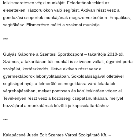
lelkiismeretesen végzi munkáját. Feladatának tekinti az
elesetteken, rászorulókon való segítést. Aktívan részt vesz a
gondozási csoportok munkájának megszervezésében. Empatikus,
segítőkész. Elismerésre méltó a szakmai munkája.
***
Gulyás Gáborné a Szentesi Sportközpont – takarítója 2018-tól.
Számos, a takarításon túli munkát is szívesen vállalt, úgymint porta
szolgálat, kertészkedés, illetve aktívan részt vesz a
gyermektáborok lebonyolításában. Sokoldalúságával ötleteivel
segítséget nyújt a felmerülő és megoldásra váró feladatok
végrehajtásában, melyet pontosan és körültekintően végez el.
Tevékenyen részt vesz a közösségi csapat1nunkában, mellyel
hozzájárul a munkatársak közötti jó kapcsolattartáshoz.
***
Kalapácsné Justin Edit Szentes Városi Szolgáltató Kft. –