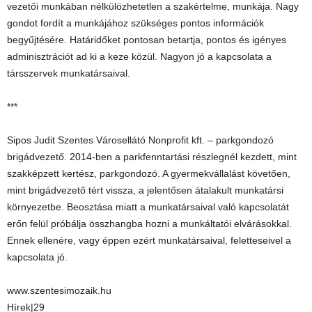
vezetői munkában nélkülözhetetlen a szakértelme, munkája. Nagy
gondot fordít a munkájához szükséges pontos információk
begyűjtésére. Határidőket pontosan betartja, pontos és igényes
adminisztrációt ad ki a keze közül. Nagyon jó a kapcsolata a
társszervek munkatársaival.
***
Sipos Judit Szentes Városellátó Nonprofit kft. – parkgondozó
brigádvezető. 2014-ben a parkfenntartási részlegnél kezdett, mint
szakképzett kertész, parkgondozó. A gyermekvállalást követően,
mint brigádvezető tért vissza, a jelentősen átalakult munkatársi
környezetbe. Beosztása miatt a munkatársaival való kapcsolatát
erőn felül próbálja összhangba hozni a munkáltatói elvárásokkal.
Ennek ellenére, vagy éppen ezért munkatársaival, feletteseivel a
kapcsolata jó.
www.szentesimozaik.hu
Hírek|29