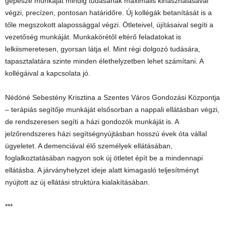
gépésze munkáját mindig tudásának maximális kihasználásával
végzi, precízen, pontosan határidőre. Új kollégák betanítását is a
tőle megszokott alapossággal végzi. Ötleteivel, újításaival segíti a
vezetőség munkáját. Munkakörétől eltérő feladatokat is
lelkiismeretesen, gyorsan látja el. Mint régi dolgozó tudására,
tapasztalatára szinte minden élethelyzetben lehet számítani. A
kollégáival a kapcsolata jó.
Nédóné Sebestény Krisztina a Szentes Város Gondozási Központja
– terápiás segítője munkáját elsősorban a nappali ellátásban végzi,
de rendszeresen segíti a házi gondozók munkáját is. A
jelzőrendszeres házi segítségnyújtásban hosszú évek óta vállal
ügyeletet. A demenciával élő személyek ellátásában,
foglalkoztatásában nagyon sok új ötletet épít be a mindennapi
ellátásba. A járványhelyzet ideje alatt kimagasló teljesítményt
nyújtott az új ellátási struktúra kialakításában.
***