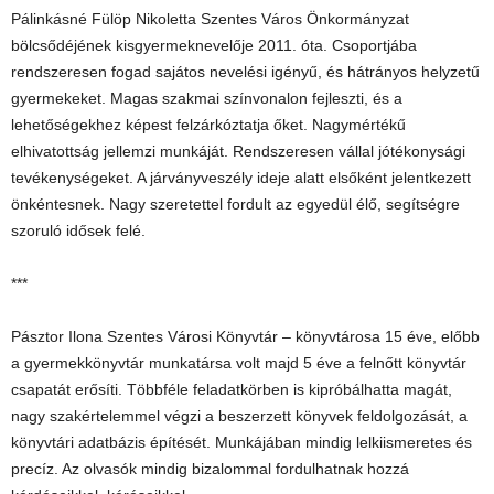
Pálinkásné Fülöp Nikoletta Szentes Város Önkormányzat
bölcsődéjének kisgyermeknevelője 2011. óta. Csoportjába
rendszeresen fogad sajátos nevelési igényű, és hátrányos helyzetű
gyermekeket. Magas szakmai színvonalon fejleszti, és a
lehetőségekhez képest felzárkóztatja őket. Nagymértékű
elhivatottság jellemzi munkáját. Rendszeresen vállal jótékonysági
tevékenységeket. A járványveszély ideje alatt elsőként jelentkezett
önkéntesnek. Nagy szeretettel fordult az egyedül élő, segítségre
szoruló idősek felé.
***
Pásztor Ilona Szentes Városi Könyvtár – könyvtárosa 15 éve, előbb
a gyermekkönyvtár munkatársa volt majd 5 éve a felnőtt könyvtár
csapatát erősíti. Többféle feladatkörben is kipróbálhatta magát,
nagy szakértelemmel végzi a beszerzett könyvek feldolgozását, a
könyvtári adatbázis építését. Munkájában mindig lelkiismeretes és
precíz. Az olvasók mindig bizalommal fordulhatnak hozzá