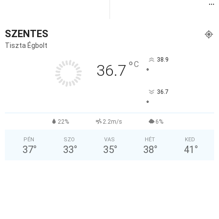
…
SZENTES
Tiszta Égbolt
38.9
°
C
36.7
°
36.7
°
22%
2.2m/s
6%
PÉN
SZO
VAS
HÉT
KED
37
°
33
°
35
°
38
°
41
°