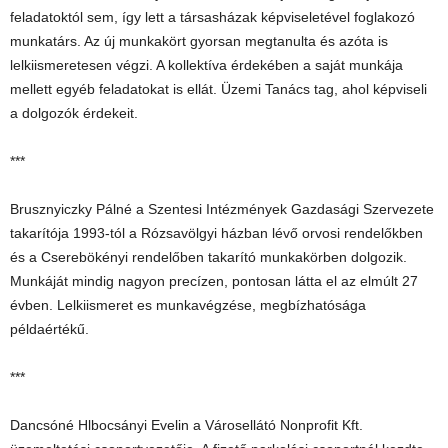
feladatoktól sem, így lett a társasházak képviseletével foglakozó
munkatárs. Az új munkakört gyorsan megtanulta és azóta is
lelkiismeretesen végzi. A kollektíva érdekében a saját munkája
mellett egyéb feladatokat is ellát. Üzemi Tanács tag, ahol képviseli
a dolgozók érdekeit.
***
Brusznyiczky Pálné a Szentesi Intézmények Gazdasági Szervezete
takarítója 1993-tól a Rózsavölgyi házban lévő orvosi rendelőkben
és a Cserebökényi rendelőben takarító munkakörben dolgozik.
Munkáját mindig nagyon precízen, pontosan látta el az elmúlt 27
évben. Lelkiismeret es munkavégzése, megbízhatósága
példaértékű.
***
Dancsóné Hlbocsányi Evelin a Városellátó Nonprofit Kft.