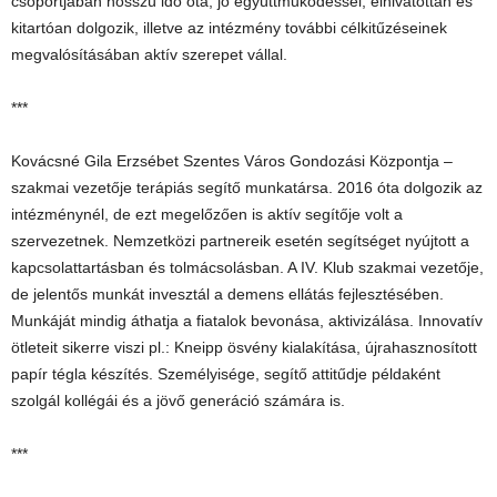
csoportjában hosszú idő óta, jó együttműködéssel, elhivatottan és
kitartóan dolgozik, illetve az intézmény további célkitűzéseinek
megvalósításában aktív szerepet vállal.
***
Kovácsné Gila Erzsébet Szentes Város Gondozási Központja –
szakmai vezetője terápiás segítő munkatársa. 2016 óta dolgozik az
intézménynél, de ezt megelőzően is aktív segítője volt a
szervezetnek. Nemzetközi partnereik esetén segítséget nyújtott a
kapcsolattartásban és tolmácsolásban. A IV. Klub szakmai vezetője,
de jelentős munkát invesztál a demens ellátás fejlesztésében.
Munkáját mindig áthatja a fiatalok bevonása, aktivizálása. Innovatív
ötleteit sikerre viszi pl.: Kneipp ösvény kialakítása, újrahasznosított
papír tégla készítés. Személyisége, segítő attitűdje példaként
szolgál kollégái és a jövő generáció számára is.
***