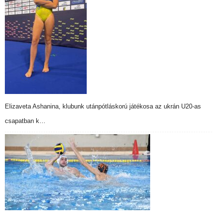
Elizaveta Ashanina, klubunk utánpótláskorú játékosa az ukrán U20-as
csapatban k…