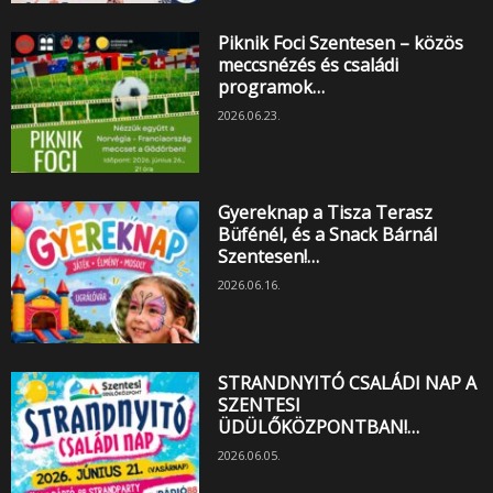
Piknik Foci Szentesen – közös
meccsnézés és családi
programok…
2026.06.23.
Gyereknap a Tisza Terasz
Büfénél, és a Snack Bárnál
Szentesen!…
2026.06.16.
STRANDNYITÓ CSALÁDI NAP A
SZENTESI
ÜDÜLŐKÖZPONTBAN!…
2026.06.05.