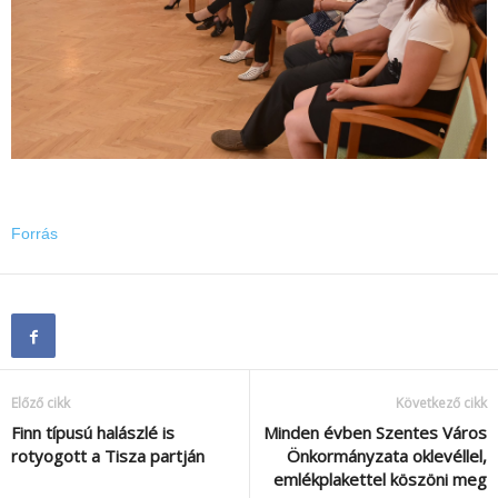
Forrás
Előző cikk
Következő cikk
Finn típusú halászlé is
Minden évben Szentes Város
rotyogott a Tisza partján
Önkormányzata oklevéllel,
emlékplakettel köszöni meg