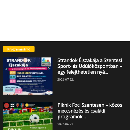
Programajánló
Strandok Éjszakája a Szentesi
Sport- és Üdülőközpontban –
egy felejthetetlen nyá…
2026.07.22.
Piknik Foci Szentesen – közös
meccsnézés és családi
programok…
2026.06.23.