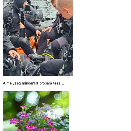
A mélység mindenkit próbára tesz….