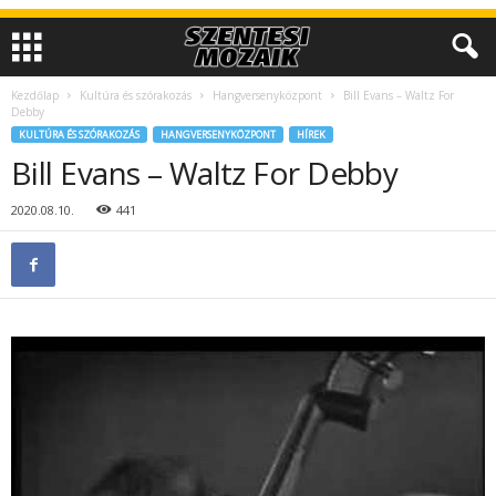
Kezdőlap
Kultúra és szórakozás
Hangversenyközpont
Bill Evans – Waltz For
Debby
KULTÚRA ÉS SZÓRAKOZÁS
HANGVERSENYKÖZPONT
HÍREK
Bill Evans – Waltz For Debby
2020.08.10.
441