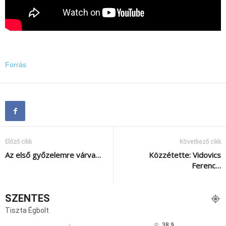
Forrás
Előző cikk
Következő cikk
Az első győzelemre várva…
Közzétette: Vidovics
Ferenc…
SZENTES
Tiszta Égbolt
38.9