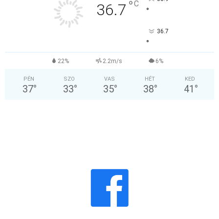
°
C
36.7
°
36.7
°
22%
2.2m/s
6%
PÉN
SZO
VAS
HÉT
KED
37
°
33
°
35
°
38
°
41
°