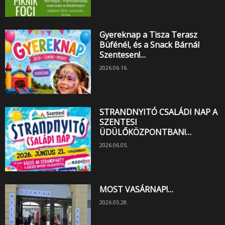
Gyereknap a Tisza Terasz
Büfénél, és a Snack Bárnál
Szentesen!…
2026.06.16.
STRANDNYITÓ CSALÁDI NAP A
SZENTESI
ÜDÜLŐKÖZPONTBAN!…
2026.06.05.
MOST VASÁRNAP!…
2026.05.28.