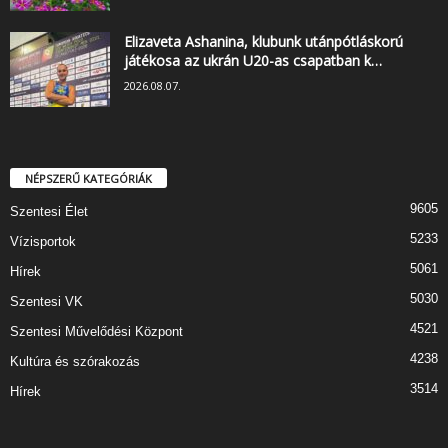
Elizaveta Ashanina, klubunk utánpótláskorú
játékosa az ukrán U20-as csapatban k…
2026.08.07.
NÉPSZERŰ KATEGÓRIÁK
9605
Szentesi Élet
5233
Vízisportok
5061
Hírek
5030
Szentesi VK
4521
Szentesi Művelődési Központ
4238
Kultúra és szórakozás
3514
Hírek