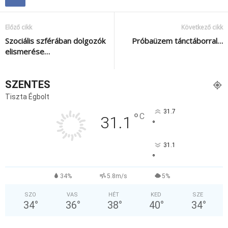
Előző cikk
Következő cikk
Szociális szférában dolgozók
Próbaüzem tánctáborral…
elismerése…
SZENTES
Tiszta Égbolt
31.7
°
C
31.1
°
31.1
°
34%
5.8m/s
5%
SZO
VAS
HÉT
KED
SZE
34
°
36
°
38
°
40
°
34
°