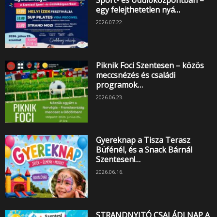
Sport- és Üdülőközpontban –
egy felejthetetlen nyá…
2026.07.22.
Piknik Foci Szentesen – közös
meccsnézés és családi
programok…
2026.06.23.
Gyereknap a Tisza Terasz
Büfénél, és a Snack Bárnál
Szentesen!…
2026.06.16.
STRANDNYITÓ CSALÁDI NAP A