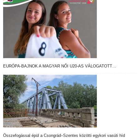
EURÓPA-BAJNOK A MAGYAR NŐI U20-AS VÁLOGATOTT…
Összefogással épül a Csongrád–Szentes közötti egykori vasúti híd