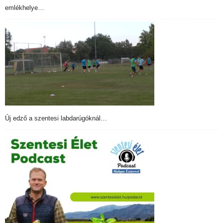
emlékhelye…
Új edző a szentesi labdarúgóknál…