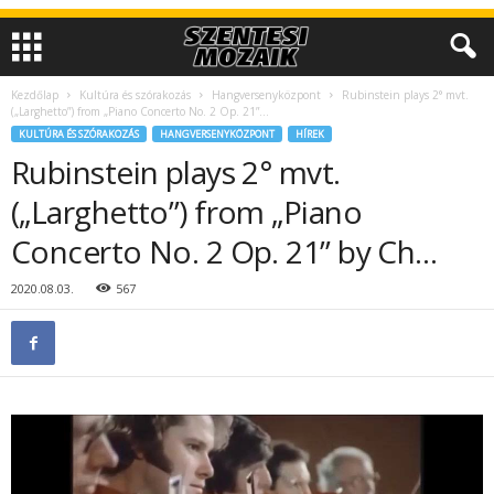
Kezdőlap
Kultúra és szórakozás
Hangversenyközpont
Rubinstein plays 2° mvt.
(„Larghetto”) from „Piano Concerto No. 2 Op. 21”...
KULTÚRA ÉS SZÓRAKOZÁS
HANGVERSENYKÖZPONT
HÍREK
Rubinstein plays 2° mvt.
(„Larghetto”) from „Piano
Concerto No. 2 Op. 21” by Ch…
2020.08.03.
567