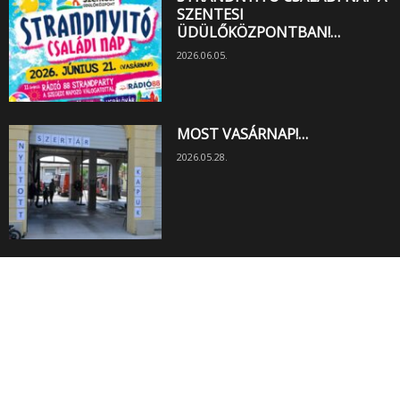
SZENTESI
ÜDÜLŐKÖZPONTBAN!…
2026.06.05.
MOST VASÁRNAP!…
2026.05.28.