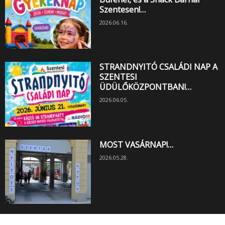
Szentesen!…
2026.06.16.
STRANDNYITÓ CSALÁDI NAP A
SZENTESI
ÜDÜLŐKÖZPONTBAN!…
2026.06.05.
MOST VASÁRNAP!…
2026.05.28.