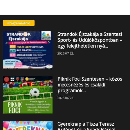
Programajánló
Strandok Éjszakája a Szentesi
Sport- és Üdülőközpontban –
egy felejthetetlen nyá…
2026.07.22.
Piknik Foci Szentesen – közös
meccsnézés és családi
programok…
2026.06.23.
Gyereknap a Tisza Terasz
Büfénél, és a Snack Bárnál