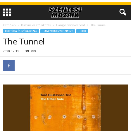
Kezdőlap
Kultúra és szórakozás
Hangversenyközpont
The Tunnel
KULTÚRA ÉS SZÓRAKOZÁS
HANGVERSENYKÖZPONT
HÍREK
The Tunnel
2020.07.30.
499