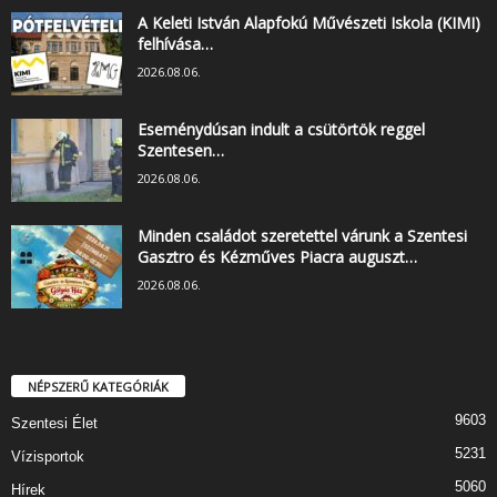
A Keleti István Alapfokú Művészeti Iskola (KIMI)
felhívása…
2026.08.06.
Eseménydúsan indult a csütörtök reggel
Szentesen…
2026.08.06.
Minden családot szeretettel várunk a Szentesi
Gasztro és Kézműves Piacra auguszt…
2026.08.06.
NÉPSZERŰ KATEGÓRIÁK
9603
Szentesi Élet
5231
Vízisportok
5060
Hírek