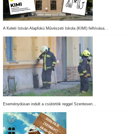
A Keleti István Alapfokú Művészeti Iskola (KIMI) felhívása…
Eseménydúsan indult a csütörtök reggel Szentesen…