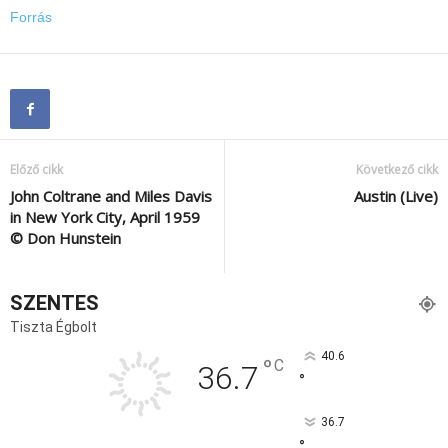
Forrás
Előző cikk
Következő cikk
John Coltrane and Miles Davis
Austin (Live)
in New York City, April 1959
© Don Hunstein
SZENTES
Tiszta Égbolt
40.6
°
C
36.7
°
36.7
°