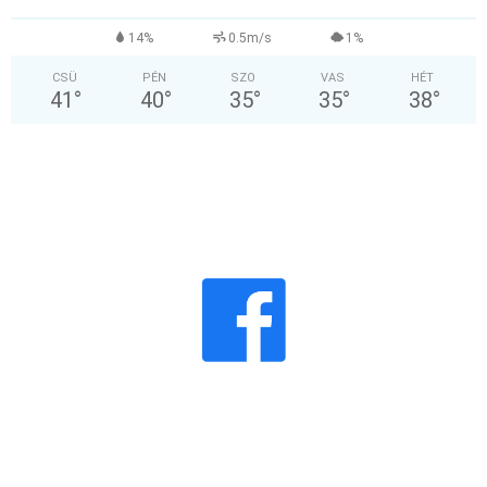
14%
0.5m/s
1%
CSÜ
PÉN
SZO
VAS
HÉT
41
°
40
°
35
°
35
°
38
°