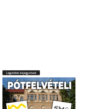
Legutóbbi bejegyzések