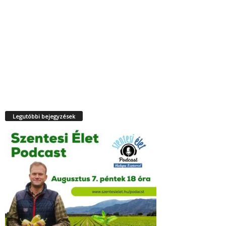
Legutóbbi bejegyzések