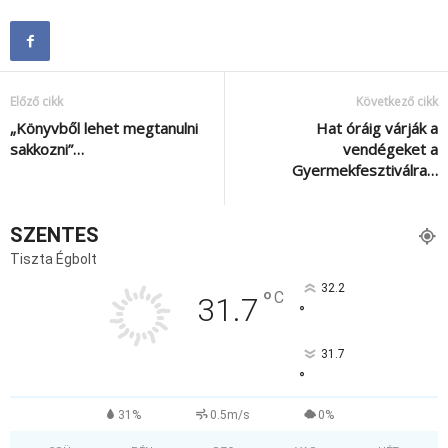
Előző cikk
Következő cikk
„Könyvből lehet megtanulni
Hat óráig várják a
sakkozni”…
vendégeket a
Gyermekfesztiválra…
SZENTES
Tiszta Égbolt
32.2
°
C
31.7
°
31.7
°
31%
0.5m/s
0%