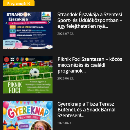
Programajánló
Strandok Éjszakája a Szentesi
Sport- és Üdülőközpontban –
egy felejthetetlen nyá…
2026.07.22.
Piknik Foci Szentesen – közös
meccsnézés és családi
programok…
2026.06.23.
Gyereknap a Tisza Terasz
Büfénél, és a Snack Bárnál
Szentesen!…
2026.06.16.