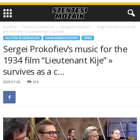
Kezdőlap
Kultúra és szórakozás
Hangversenyközpont
Sergei Prokofiev’s music for
the 1934 film “Lieutenant Kije” » survives...
KULTÚRA ÉS SZÓRAKOZÁS
HANGVERSENYKÖZPONT
HÍREK
Sergei Prokofiev’s music for the
1934 film “Lieutenant Kije” »
survives as a c…
2020.07.26.
614