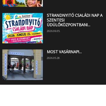
STRANDNYITÓ CSALÁDI NAP A
SZENTESI
ÜDÜLŐKÖZPONTBAN!…
2026.06.05.
MOST VASÁRNAP!…
2026.05.28.