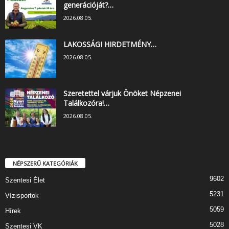
generációját?…
2026.08.05.
LAKOSSÁGI HIRDETMÉNY…
2026.08.05.
Szeretettel várjuk Önöket Népzenei
Találkozóra!…
2026.08.05.
NÉPSZERŰ KATEGÓRIÁK
9602
Szentesi Élet
5231
Vízisportok
5059
Hírek
5028
Szentesi VK