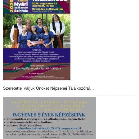
Szeretettel várjuk Önöket Népzenei Találkozóra!…