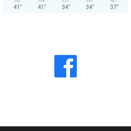
CSÜ
PÉN
SZO
VAS
HÉT
41
°
41
°
34
°
34
°
37
°