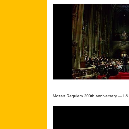
Mozart Requiem 200th anniversary — I & I