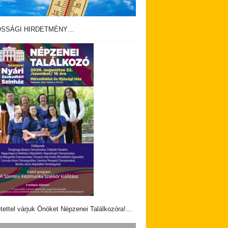
OSSÁGI HIRDETMÉNY…
tettel várjuk Önöket Népzenei Találkozóra!…