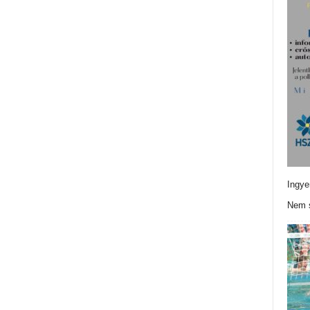
Ingye
Nem s