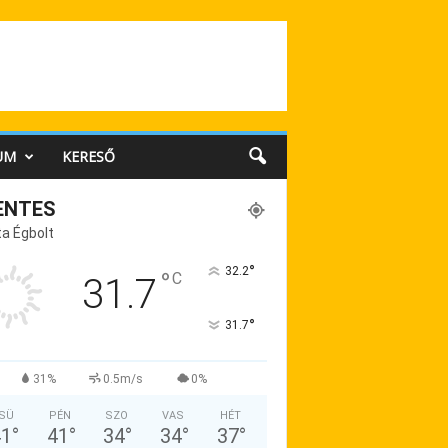
UM
KERESŐ
ENTES
a Égbolt
°
32.2
°
C
31.7
°
31.7
31%
0.5m/s
0%
SÜ
PÉN
SZO
VAS
HÉT
41
°
41
°
34
°
34
°
37
°