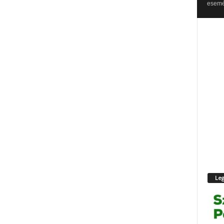
esemén
Leg