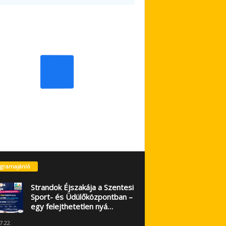
gramajánló
Strandok Éjszakája a Szentesi
Sport- és Üdülőközpontban –
egy felejthetetlen nyá…
7.22.