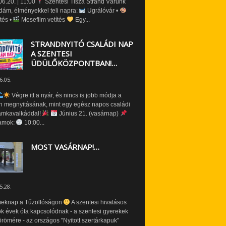
6.20. | 11:00
Szentesi Tisza Strand Várunk
dám, élményekkel teli napra:
Ugrálóvár •
tés •
Mesefilm vetítés
Egy...
STRANDNYITÓ CSALÁDI NAP
A SZENTESI
ÜDÜLŐKÖZPONTBAN!…
6.05.
Végre itt a nyár, és nincs is jobb módja a
n megnyitásának, mint egy egész napos családi
amkavalkáddal!
Június 21. (vasárnap)
amok:
10:00...
MOST VASÁRNAP!…
5.28.
eknap a Tűzoltóságon
A szentesi hivatásos
ók évek óta kapcsolódnak - a szentesi gyerekek
römére - az országos "Nyitott szertárkapuk"