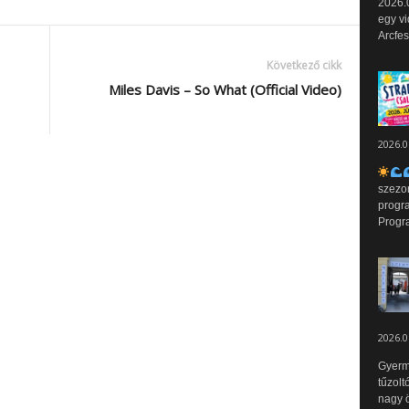
2026.0
egy vi
Arcfes
Következő cikk
Miles Davis – So What (Official Video)
2026.0
szezo
progr
Progr
2026.0
Gyerm
tűzolt
nagy ö