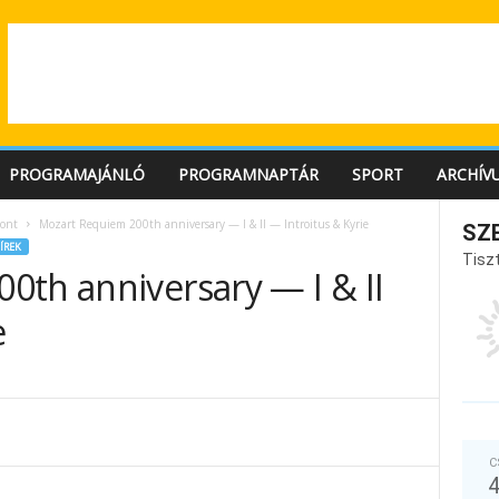
PROGRAMAJÁNLÓ
PROGRAMNAPTÁR
SPORT
ARCHÍV
ont
Mozart Requiem 200th anniversary — I & II — Introitus & Kyrie
SZ
ÍREK
Tiszt
0th anniversary — I & II
e
C