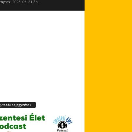
yhez. 2026. 05. 31-én...
utóbbi bejegyzések