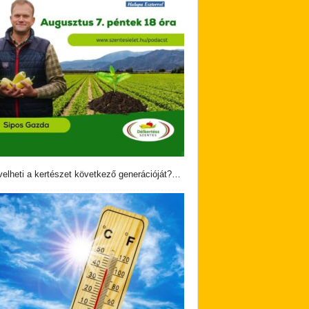
velheti a kertészet következő generációját?…