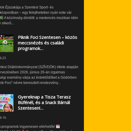
ok Éjszakája a Szentesi Sport- és
özpontban – egy felejthetetlen nyári este vár
A közönség döntött: a medencés moziban idén
 sikerű...
Piknik Foci Szentesen – közös
meccsnézés és családi
programok…
6.23.
ntesi Diákönkormányzat (SZÍVDÖK) ötlete alapján
ervezésében 2026. június 26-án izgalmas
ségi esemény várja az érdeklődőket a Gödörben.
nik Foci” névre keresztelt rendezvény...
Gyereknap a Tisza Terasz
Büfénél, és a Snack Bárnál
Szentesen!…
6.16.
 programok ingyenesen elérhetők!