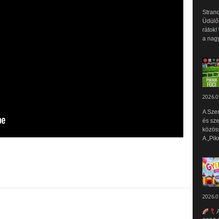
Strand
Üdülők
rátok!
a nagy
2026.0
A Sze
és sz
közös
A „Pik
2026.0
A