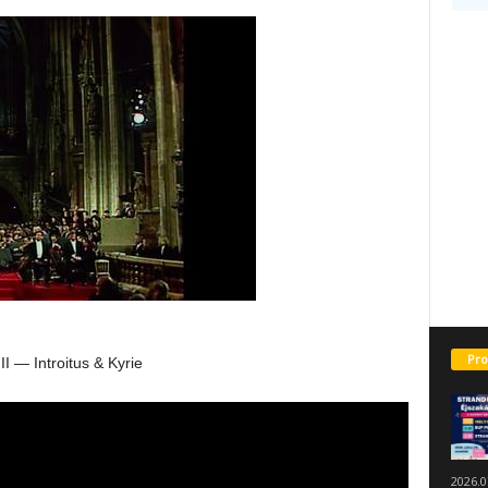
Pro
I — Introitus & Kyrie
2026.0