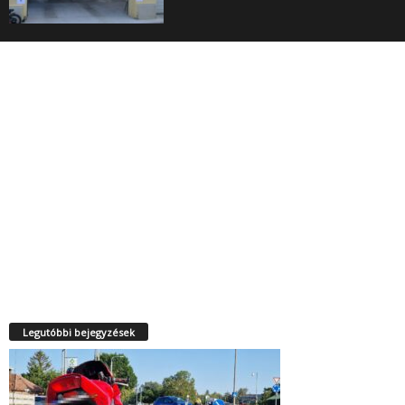
Legutóbbi bejegyzések