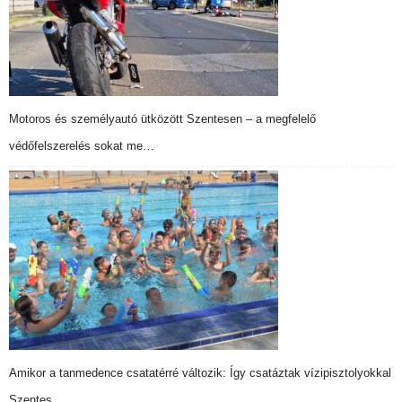
Motoros és személyautó ütközött Szentesen – a megfelelő
védőfelszerelés sokat me…
Amikor a tanmedence csatatérré változik: Így csatáztak vízipisztolyokkal
Szentes…