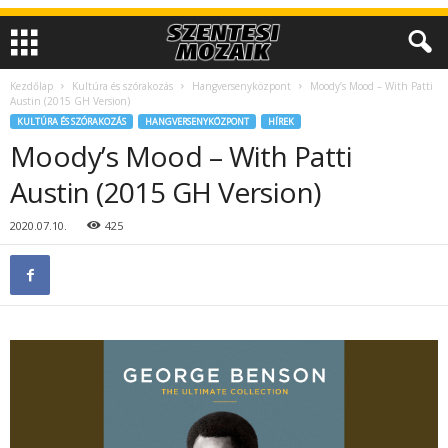
Kezdőlap
Kultúra és szórakozás
Hangversenyközpont
Moody’s Mood – With Patti
Austin (2015 GH Version)
KULTÚRA ÉS SZÓRAKOZÁS
HANGVERSENYKÖZPONT
HÍREK
Moody’s Mood – With Patti
Austin (2015 GH Version)
2020.07.10.
425