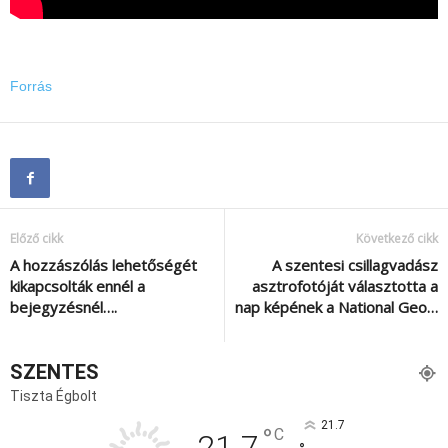
Forrás
Előző cikk
Következő cikk
A hozzászólás lehetőségét
A szentesi csillagvadász
kikapcsolták ennél a
asztrofotóját választotta a
bejegyzésnél….
nap képének a National Geo…
SZENTES
Tiszta Égbolt
21.7
°
C
21.7