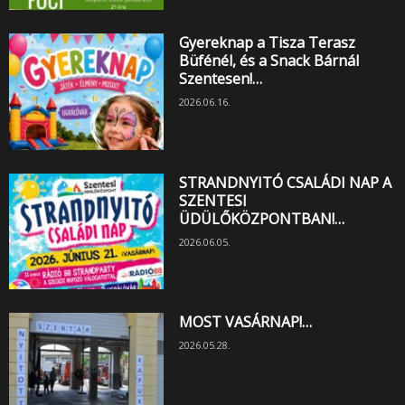
Gyereknap a Tisza Terasz
Büfénél, és a Snack Bárnál
Szentesen!…
2026.06.16.
STRANDNYITÓ CSALÁDI NAP A
SZENTESI
ÜDÜLŐKÖZPONTBAN!…
2026.06.05.
MOST VASÁRNAP!…
2026.05.28.