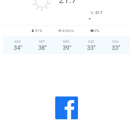
°
21.7
°
51%
4.5m/s
0%
VAS
HÉT
KED
SZE
CSÜ
34
°
38
°
39
°
33
°
33
°