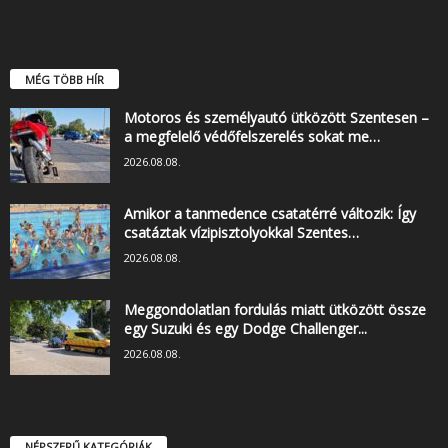
MÉG TÖBB HÍR
Motoros és személyautó ütközött Szentesen –
a megfelelő védőfelszerelés sokat me…
2026.08.08.
Amikor a tanmedence csatatérré változik: Így
csatáztak vízipisztolyokkal Szentes…
2026.08.08.
Meggondolatlan fordulás miatt ütközött össze
egy Suzuki és egy Dodge Challenger...
2026.08.08.
NÉPSZERŰ KATEGÓRIÁK