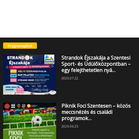
Programajánló
Strandok Éjszakája a Szentesi
Sport- és Üdülőközpontban –
egy felejthetetlen nyá…
2026.07.22.
Piknik Foci Szentesen – közös
meccsnézés és családi
programok…
2026.06.23.