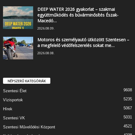
DEEP WATER 2026 gyakorlat – szakmai
együttműködés és búvárminősítés Észak-
Macedó…
2026.08.09.
Motoros és személyautó ütközött Szentesen –
a megfelelő védőfelszerelés sokat me…
2026.08.08.
NÉPSZERŰ KATEGÓRIÁK
9608
Szentesi Élet
5235
Vízisportok
5067
Hírek
5031
Szentesi VK
4521
Szentesi Művelődési Központ