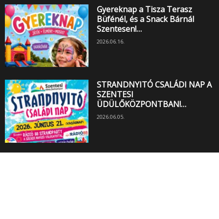
Gyereknap a Tisza Terasz
Büfénél, és a Snack Bárnál
Szentesen!…
2026.06.16.
STRANDNYITÓ CSALÁDI NAP A
SZENTESI
ÜDÜLŐKÖZPONTBAN!…
2026.06.05.