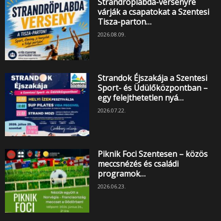
Strandröplabda-versenyre
várják a csapatokat a Szentesi
Tisza-parton…
2026.08.09.
Strandok Éjszakája a Szentesi
Sport- és Üdülőközpontban –
egy felejthetetlen nyá…
2026.07.22.
Piknik Foci Szentesen – közös
meccsnézés és családi
programok…
2026.06.23.