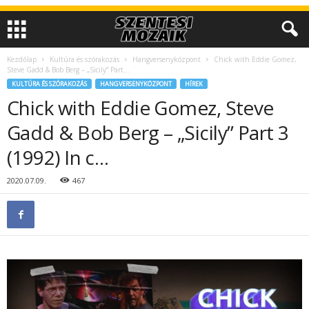
Kezdőlap
Kultúra és szórakozás
Hangversenyközpont
Chick with Eddie Gomez,
Steve Gadd & Bob Berg – „Sicily” Part...
KULTÚRA ÉS SZÓRAKOZÁS
HANGVERSENYKÖZPONT
HÍREK
Chick with Eddie Gomez, Steve
Gadd & Bob Berg – „Sicily” Part 3
(1992) In c…
2020.07.09.
467