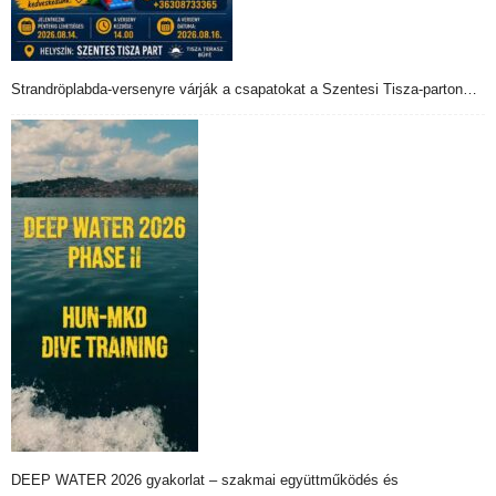
Strandröplabda-versenyre várják a csapatokat a Szentesi Tisza-parton…
DEEP WATER 2026 gyakorlat – szakmai együttműködés és