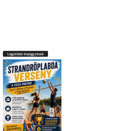
Legutóbbi bejegyzések