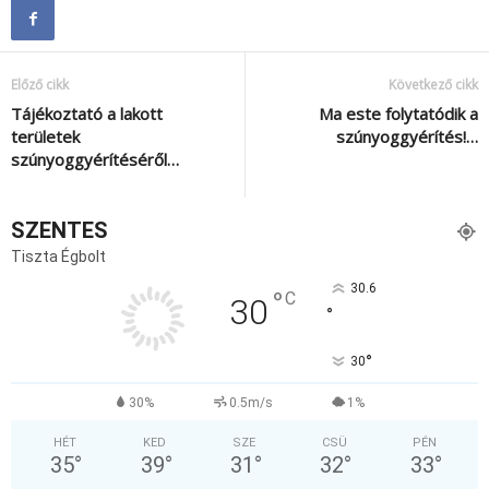
Előző cikk
Következő cikk
Tájékoztató a lakott
Ma este folytatódik a
területek
szúnyoggyérítés!…
szúnyoggyérítéséről…
SZENTES
Tiszta Égbolt
30.6
°
C
30
°
°
30
30%
0.5m/s
1%
HÉT
KED
SZE
CSÜ
PÉN
35
°
39
°
31
°
32
°
33
°