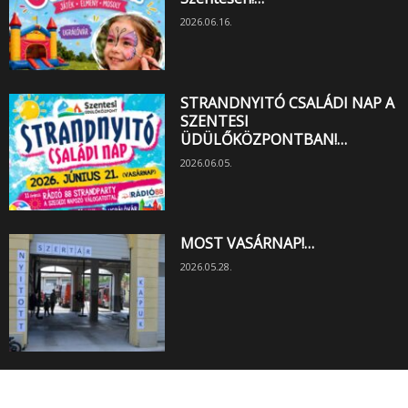
2026.06.16.
STRANDNYITÓ CSALÁDI NAP A
SZENTESI
ÜDÜLŐKÖZPONTBAN!…
2026.06.05.
MOST VASÁRNAP!…
2026.05.28.