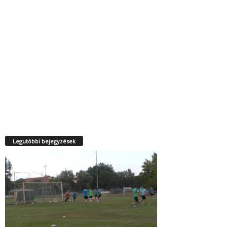
Legutóbbi bejegyzések