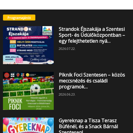
Programajánló
Strandok Éjszakája a Szentesi
Sport- és Üdülőközpontban –
egy felejthetetlen nyá…
2026.07.22.
Piknik Foci Szentesen – közös
meccsnézés és családi
programok…
2026.06.23.
Gyereknap a Tisza Terasz
Büfénél, és a Snack Bárnál
Szentesen!…