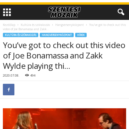
Kezdőlap
Kultúra és szórakozás
Hangversenyközpont
You’ve got to check out this
video of Joe Bonamassa and Zakk...
KULTÚRA ÉS SZÓRAKOZÁS
HANGVERSENYKÖZPONT
HÍREK
You’ve got to check out this video
of Joe Bonamassa and Zakk
Wylde playing thi…
2020.07.08.
494