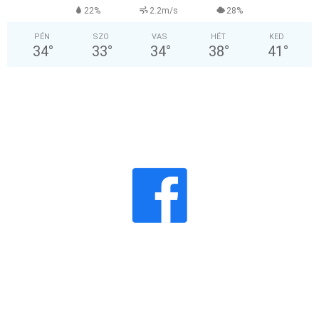
22%
2.2m/s
28%
PÉN
SZO
VAS
HÉT
KED
34
°
33
°
34
°
38
°
41
°