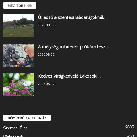
MÉG TÖBB HÍR
Új edző a szentesi labdarúgóknál…
2026.08.07.
A mélység mindenkit próbára tesz….
2026.08.07.
Kedves Virágkedvelő Lakosok!…
2026.08.07.
NÉPSZERŰ KATEGÓRIÁK
9605
Szentesi Élet
5233