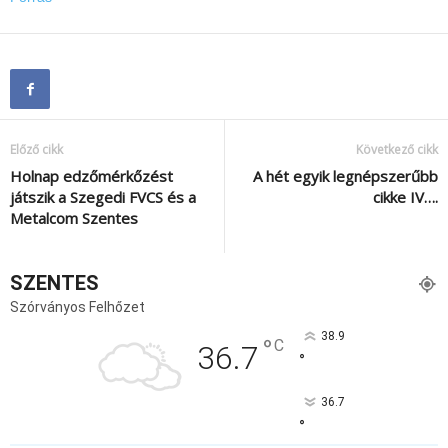
Előző cikk
Következő cikk
Holnap edzőmérkőzést
A hét egyik legnépszerűbb
játszik a Szegedi FVCS és a
cikke IV….
Metalcom Szentes
SZENTES
Szórványos Felhőzet
38.9
°
C
36.7
°
36.7
°