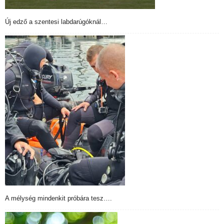
Új edző a szentesi labdarúgóknál…
A mélység mindenkit próbára tesz….