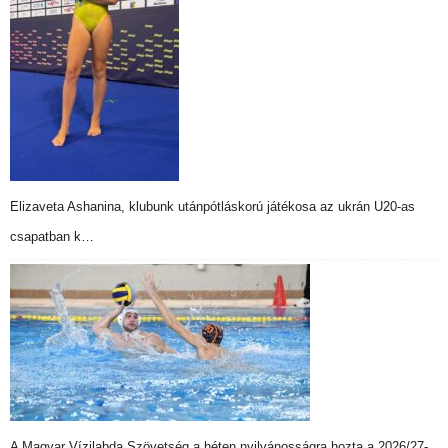
Elizaveta Ashanina, klubunk utánpótláskorú játékosa az ukrán U20-as
csapatban k…
A Magyar Vízilabda Szövetség a héten nyilvánosságra hozta a 2026/27-